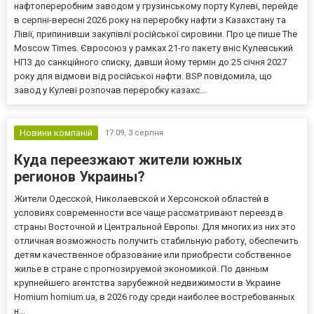
нафтопереробним заводом у грузинському порту Кулеві, перейде
в серпні-вересні 2026 року на переробку нафти з Казахстану та
Лівії, припинивши закупівлі російської сировини. Про це пише The
Moscow Times. Євросоюз у рамках 21-го пакету вніс Кулевський
НПЗ до санкційного списку, давши йому термін до 25 січня 2027
року для відмови від російської нафти. BSP повідомила, що
завод у Кулеві розпочав переробку казахс...
Новини компаній
17:09,
3 серпня
Куда переезжают жители южных
регионов Украины?
Жители Одесской, Николаевской и Херсонской областей в
условиях современности все чаще рассматривают переезд в
страны Восточной и Центральной Европы. Для многих из них это
отличная возможность получить стабильную работу, обеспечить
детям качественное образование или приобрести собственное
жилье в стране с прогнозируемой экономикой. По данным
крупнейшего агентства зарубежной недвижимости в Украине
Homium homium.ua, в 2026 году среди наиболее востребованных
н...