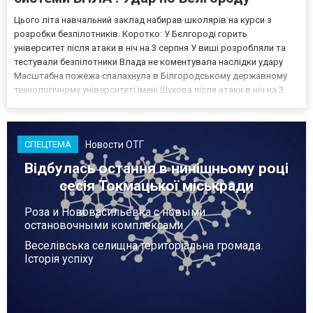
Цього літа навчальний заклад набирав школярів на курси з
розробки безпілотників. Коротко: У Бєлгороді горить
університет після атаки в ніч на 3 серпня У виші розробляли та
тестували безпілотники Влада не коментувала наслідки удару
Масштабна пожежа спалахнула в Білгородському державному
технологічному університеті імені Шухова після атаки в ніч на 3
серпня - у цьому закладі розробляли та тестували безпілотники.
Як пише російський Telegram-канал Astra, наслі...
Новости ОТГ
СПЕЦТЕМА
Відбулась остання в нинішньому році
сесія Токмацької міськради
Роза и Нововасильевка с новыми
остановочными комплексами
Веселівська селищна територіальна громада.
Історія успіху