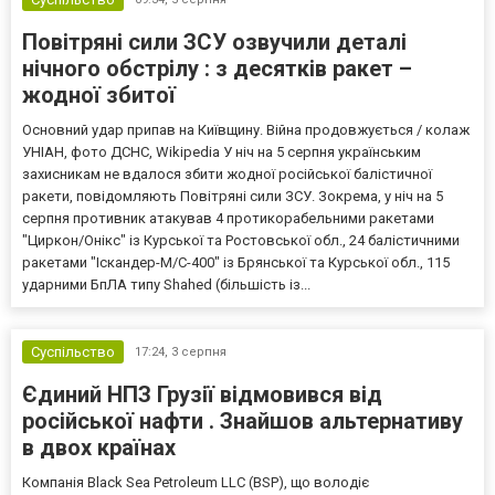
Повітряні сили ЗСУ озвучили деталі
нічного обстрілу : з десятків ракет –
жодної збитої
Основний удар припав на Київщину. Війна продовжується / колаж
УНІАН, фото ДСНС, Wikipedia У ніч на 5 серпня українським
захисникам не вдалося збити жодної російської балістичної
ракети, повідомляють Повітряні сили ЗСУ. Зокрема, у ніч на 5
серпня противник атакував 4 протикорабельними ракетами
"Циркон/Онікс" із Курської та Ростовської обл., 24 балістичними
ракетами "Іскандер-М/С-400" із Брянської та Курської обл., 115
ударними БпЛА типу Shahed (більшість із...
Суспільство
17:24,
3 серпня
Єдиний НПЗ Грузії відмовився від
російської нафти . Знайшов альтернативу
в двох країнах
Компанія Black Sea Petroleum LLC (BSP), що володіє