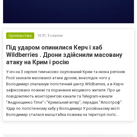
Суспільство
10:37,
3 серпня
Під ударом опинилися Керч і хаб
Wildberries . Дрони здійснили масовану
атаку на Крим і росію
У ніч на 3 серпня тимчасово окупований Крим та низка регіонів
Росії зазнали масованої атаки дронів, внаслідок чого у
Володимирі спалахнув логістичний центр Wildberries, а в Керчі
зафіксовано пожежі та поранення місцевого жителя. Про це
повідомляють моніторингові канали та Telegram-канали
"Андрющенко Time" і "Кримський вітер", передає "Апостроф".
Удар по логістичному хабу у Володимирі У російському місті
Володимир сталася масштабна пожежа на території логіс...