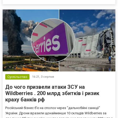
Суспільство
16:21,
3 серпня
До чого призвели атаки ЗСУ на
Wildberries . 200 млрд збитків і ризик
краху банків рф
Російський бізнес б'є на сполох через "дальнобійні санкції"
України. Дрони вразили щонайменше 10 складів Wildberries за