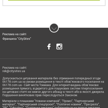
Реклама на сайті
Франшиза "CitySites"
Реклама на сайті:
rek@citysites.ua
Допускається цитування матеріалів без отримання попередньої згоди
06178.com.ua за умови розміщення в тексті обов'язкового посилання на
06178.com.ua - Сайт міста Токмака. Для інтернет-видань обов'язкове
розміщення прямого, відкритого для пошукових систем гіперпосилання
на цитовані статті не нижче другого абзацу в тексті або в якості джерела.
Порушення виняткових прав переслідується Законом.
Матеріали з плашками "Новини компаній", "Промо", "Партнерський
матеріал", "Партнерський спецпроєкт", "Політичні новини", "Пресреліз",
"PR", "Офіційно", "Політична реклама" публікуються на правах реклами.