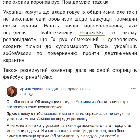
яке охопив коронавірус. Повідомляє
fraza.ua
Українці кажуть що влада годує їх обіцянками, але так і
не виконала свій обов`язок щодо евакуації громадян
своїй країни. Навіть зняли відеозвернення, яке
передали twitter-каналу
Hromadske
в якому
розповідають що їх рух обмежений і дозволяють
сходити тільки до супермаркету. Також, українців
зобов'язали по поверненню пройти двотижневий
карантин.
Також розвинутий коментар дала на своїй сторінці в
фейсбук Ірина Чуйко: