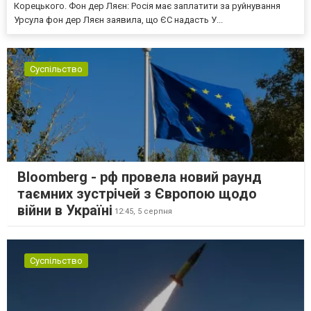
Корецького. Фон дер Ляєн: Росія має заплатити за руйнування
Урсула фон дер Ляєн заявила, що ЄС надасть У...
Суспільство
Bloomberg - рф провела новий раунд
таємних зустрічей з Європою щодо
війни в Україні
12:45,
5 серпня
Суспільство