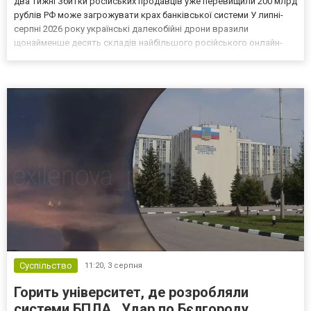
два тижні Збитки російських продавців уже перевищили 200 млрд
рублів РФ може загрожувати крах банківської системи У липні-
серпні 2026 року українські далекобійні дрони вразили
щонайменше десять складів найбільшого російського онлайн-
рітейлера Wildberries, спровокувавши масштабні пожежі. Поки
Кремль заперечує роль компанії в постачанні тов...
Суспільство
11:20,
3 серпня
Горить університет, де розробляли
системи БПЛА . Удар по Бєлгороду