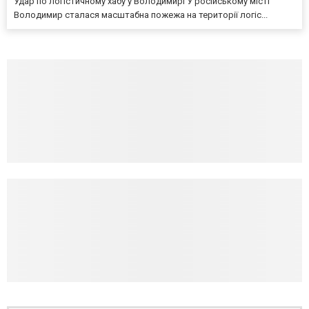
Удар по логістичному хабу у Володимирі У російському місті
Володимир сталася масштабна пожежа на території логіс...