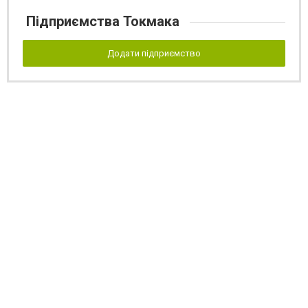
Підприємства Токмака
Додати підприємство
Реклама на сайті
Франшиза "CitySites"
Реклама на сайті:
rek@citysites.ua
Допускається цитування матеріалів без отримання попередньої згоди
06178.com.ua за умови розміщення в тексті обов'язкового посилання на
06178.com.ua - Сайт міста Токмака. Для інтернет-видань обов'язкове