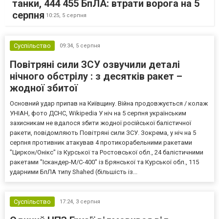
танки, 444 455 БпЛА: втрати ворога на 5
серпня
10:25,
5 серпня
Суспільство
09:34,
5 серпня
Повітряні сили ЗСУ озвучили деталі
нічного обстрілу : з десятків ракет –
жодної збитої
Основний удар припав на Київщину. Війна продовжується / колаж
УНІАН, фото ДСНС, Wikipedia У ніч на 5 серпня українським
захисникам не вдалося збити жодної російської балістичної
ракети, повідомляють Повітряні сили ЗСУ. Зокрема, у ніч на 5
серпня противник атакував 4 протикорабельними ракетами
"Циркон/Онікс" із Курської та Ростовської обл., 24 балістичними
ракетами "Іскандер-М/С-400" із Брянської та Курської обл., 115
ударними БпЛА типу Shahed (більшість із...
Суспільство
17:24,
3 серпня