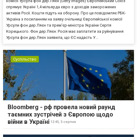
комісії Урсула фон дер Ляєн (Getty Images) Європейський Союз
спрямує Україні 1,4 мільярда євро з доходів заморожених
активів Росії. Кошти підуть на оборону. Про це повідомляє РБК-
Україна з посиланням на заяву очільниці Європейської комісії
Урсули фон дер Ляєн та прем'єр-міністра України Сергія
Корецького. Фон дер Ляєн: Росія має заплатити за руйнування
Урсула фон дер Ляєн заявила, що ЄС надасть У...
Суспільство
Bloomberg - рф провела новий раунд
таємних зустрічей з Європою щодо
війни в Україні
12:45,
5 серпня