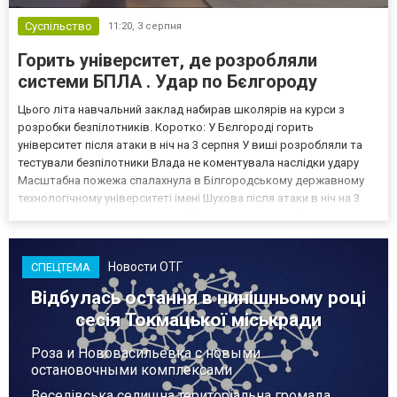
Суспільство
11:20,
3 серпня
Горить університет, де розробляли
системи БПЛА . Удар по Бєлгороду
Цього літа навчальний заклад набирав школярів на курси з
розробки безпілотників. Коротко: У Бєлгороді горить
університет після атаки в ніч на 3 серпня У виші розробляли та
тестували безпілотники Влада не коментувала наслідки удару
Масштабна пожежа спалахнула в Білгородському державному
технологічному університеті імені Шухова після атаки в ніч на 3
серпня - у цьому закладі розробляли та тестували безпілотники.
Як пише російський Telegram-канал Astra, наслі...
Новости ОТГ
СПЕЦТЕМА
Відбулась остання в нинішньому році
сесія Токмацької міськради
Роза и Нововасильевка с новыми
остановочными комплексами
Веселівська селищна територіальна громада.