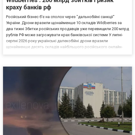
Wildberries . 200 млрд збитків і ризик
краху банків рф
Російський бізнес б'є на сполох через "дальнобійні санкції"
України. Дрони вразили щонайменше 10 складів Wildberries за
два тижні Збитки російських продавців уже перевищили 200 млрд
рублів РФ може загрожувати крах банківської системи У липні-
серпні 2026 року українські далекобійні дрони вразили
щонайменше десять складів найбільшого російського онлайн-
рітейлера Wildberries, спровокувавши масштабні пожежі. Поки
Кремль заперечує роль компанії в постачанні тов...