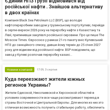
Єдиний НПЗ Грузії відмовився від
російської нафти . Знайшов альтернативу
в двох країнах
Компанія Black Sea Petroleum LLC (BSP), що володіє
нафтопереробним заводом у грузинському порту Кулеві, перейде
в серпні-вересні 2026 року на переробку нафти з Казахстану та
Лівії, припинивши закупівлі російської сировини. Про це пише The
Moscow Times. Євросоюз у рамках 21-го пакету вніс Кулевський
НПЗ до санкційного списку, давши йому термін до 25 січня 2027
року для відмови від російської нафти. BSP повідомила, що
завод у Кулеві розпочав переробку казахс...
Новини компаній
17:09,
3 серпня
Куда переезжают жители южных
регионов Украины?
Жители Одесской, Николаевской и Херсонской областей в
условиях современности все чаще рассматривают переезд в
страны Восточной и Центральной Европы. Для многих из них это
отличная возможность получить стабильную работу, обеспечить