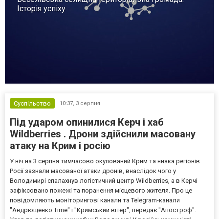
Історія успіху
Суспільство
10:37,
3 серпня
Під ударом опинилися Керч і хаб
Wildberries . Дрони здійснили масовану
атаку на Крим і росію
У ніч на 3 серпня тимчасово окупований Крим та низка регіонів
Росії зазнали масованої атаки дронів, внаслідок чого у
Володимирі спалахнув логістичний центр Wildberries, а в Керчі
зафіксовано пожежі та поранення місцевого жителя. Про це
повідомляють моніторингові канали та Telegram-канали
"Андрющенко Time" і "Кримський вітер", передає "Апостроф".