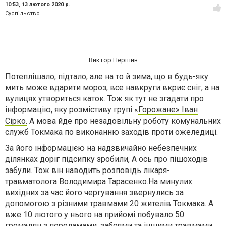
10:53,
13 лютого 2020 р.
Суспільство
Виктор Першин
Потеплішало, підтало, але на то й зима, що в будь-яку
мить може вдарити мороз, все навкруги вкриє сніг, а на
вулицях утвориться каток. Тож як тут не згадати про
інформацію, яку розмістиву групі «
Горожане» Іван
Сірко.
А мова йде про незадовільну роботу комунальних
служб Токмака по виконанню заходів проти ожеледиці.
За його інформацією на надзвичайно небезпечних
ділянках доріг підсипку зробили, А ось про пішоходів
забули. Тож він наводить розповідь лікаря-
травматолога Володимира Тарасенко.На минулих
вихідних за час його чергування звернулись за
допомогою з різними травмами 20 жителів Токмака. А
вже 10 лютого у нього на прийомі побувало 50
громадян з переламами, забоями та іншими травмами