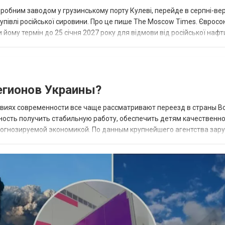
еробним заводом у грузинському порту Кулеві, перейде в серпні-ве
купівлі російської сировини. Про це пише The Moscow Times. Євросо
 йому термін до 25 січня 2027 року для відмови від російської нафт
гионов Украины?
овиях современности все чаще рассматривают переезд в страны В
ность получить стабильную работу, обеспечить детям качественн
прогнозируемой экономикой. По данным крупнейшего агентства зар
 наиболее востребованных н...