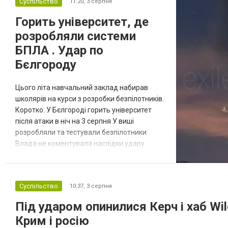
Суспільство
11:20,
3 серпня
Горить університет, де
розробляли системи
БПЛА . Удар по
Бєлгороду
Цього літа навчальний заклад набирав
школярів на курси з розробки безпілотників.
Коротко: У Бєлгороді горить університет
після атаки в ніч на 3 серпня У виші
розробляли та тестували безпілотники
Влада не коментувала наслідки удару
Відбулась
Масштабна пожежа спалахнула в
Білгородському державному
остання
технологічному університеті імені Шухова
Суспільство
10:37,
3 серпня
Новости
після атаки в ніч на 3 серпня - у цьому
в
СПЕЦТЕМА
ОТГ
закладі розробляли та тестували
Під ударом опинилися Керч і хаб Wil
нинішньому
безпілотники. Як пише російський Telegram-
Крим і росію
канал Astra, наслі...