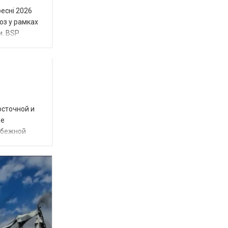
ресні 2026
юз у рамках
и. BSP
осточной и
ое
убежной