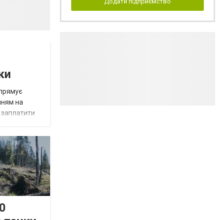
Додати підприємство
ки
спрямує
нням на
є заплатити
0