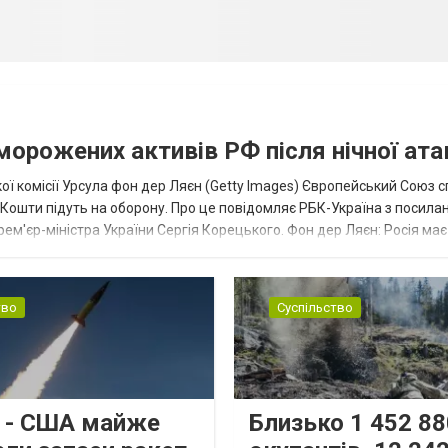
аморожених активів РФ після нічної ата
ї комісії Урсула фон дер Ляєн (Getty Images) Європейський Союз 
ї. Кошти підуть на оборону. Про це повідомляє РБК-Україна з посила
рем'єр-міністра України Сергія Корецького. Фон дер Ляєн: Росія ма
.
тво
Суспільство
s - США майже
Близько 1 452 88