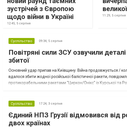
новий раунд таємних
вичерп
зустрічей з Європою
великої
щодо війни в Україні
11:29,
5 серпня
12:45,
5 серпня
Суспільство
09:34,
5 серпня
Повітряні сили ЗСУ озвучили деталі 
збитої
Основний удар припав на Київщину. Війна продовжується / кол
вдалося збити жодної російської балістичної ракети, повідомля
протикорабельними ракетами "Циркон/Онікс" із Курської та Рос
Курської обл., 115 ударними БпЛА типу Shahed (більшість із...
Суспільство
17:24,
3 серпня
Єдиний НПЗ Грузії відмовився від р
двох країнах