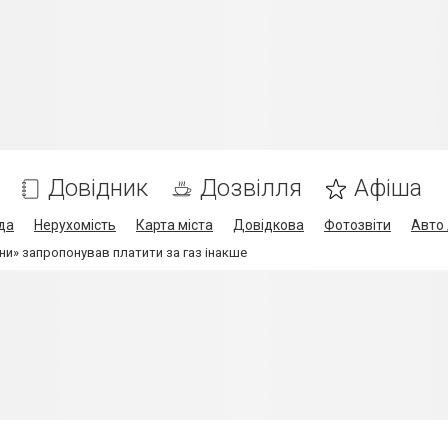
Довідник
Дозвілля
Афіша
да
Нерухомість
Карта міста
Довідкова
Фотозвіти
Авто 
ни» запропонував платити за газ інакше