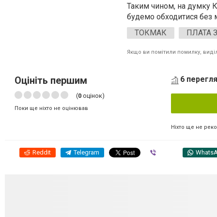
Таким чином, на думку К
будемо обходитися без мо
ТОКМАК
ПЛАТА З
Якщо ви помітили помилку, виділі
Оцініть першим
6 перегля
(
0
оцінок)
Поки ще ніхто не оцінював
Ніхто ще не рек
Reddit
Telegram
Viber
Whats