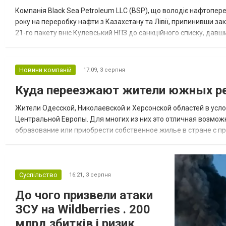
Компанія Black Sea Petroleum LLC (BSP), що володіє нафтопер
року на переробку нафти з Казахстану та Лівії, припинивши за
21-го пакету вніс Кулевський НПЗ до санкційного списку, давши
повідомила, що завод у Кулеві розпочав переробку казахс...
Новини компаній
17:09,
3 серпня
Куда переезжают жители южных ре
Жители Одесской, Николаевской и Херсонской областей в усл
Центральной Европы. Для многих из них это отличная возмож
образование или приобрести собственное жилье в стране с 
недвижимости в Украине Homium homium.ua, в 2026 году среди
Суспільство
16:21,
3 серпня
До чого призвели атаки
ЗСУ на Wildberries . 200
млрд збитків і ризик