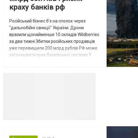
краху банків рф
Російський бізнес б'є на сполох через
"дальнобійні санкції" України. Дрони
вразили щонайменше 10 складів Wildberries
за два тижні Збитки російських продавців
уже перевищили 200 млрд рублів РФ може
загрожувати крах банківської системи У
липні-серпні 2026 року українські
далекобійні дрони вразили щонайменше
десять складів найбільшого російського
онлайн-рітейлера Wildberries,
спровокувавши масштабні пожежі. Поки
Кремль заперечує роль компанії в
постачанні тов...