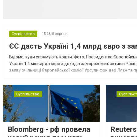
Суспільство
15:28,
5 серпня
ЄС дасть Україні 1,4 млрд євро з з
Відомо, куди спрямують кошти. Фото: Президентка Європейсько
Україні 1,4 мільярда євро з доходів заморожених активів Росі
заяву очільниці Європейської комісії Урсули фон дер Ляєн та п
за руйнування Урсула фон дер Ляєн заявила, що ЄС надасть У..
Суспільство
Суспільс
Bloomberg - рф провела
Reuter