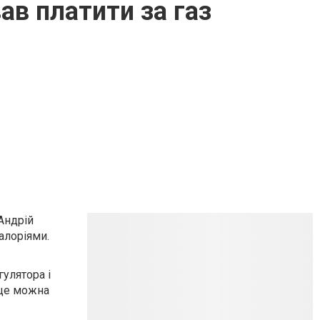
ав платити за газ
Андрій
алоріями.
улятора і
 це можна