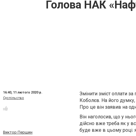
Голова НАК «Нафт
16:40,
11 лютого 2020 р.
Змінити зміст оплати за
Суспільство
Коболєв. На його думку,
Про це він заявив на од
Він наголосив, що у ньо
дійсно вже треба як у вс
буде вже в цьому році.
Виктор Першин