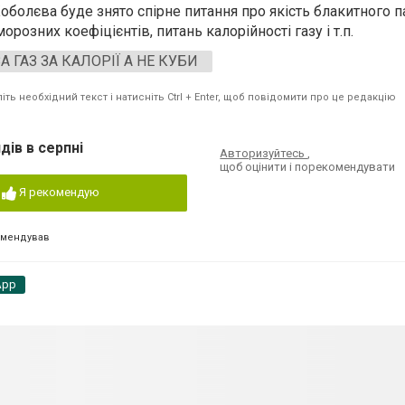
оболєва буде знято спірне питання про якість блакитного п
розних коефіцієнтів, питань калорійності газу і т.п.
А ГАЗ ЗА КАЛОРІЇ А НЕ КУБИ
ть необхідний текст і натисніть Ctrl + Enter, щоб повідомити про це редакцію
дів в серпні
Авторизуйтесь
,
щоб оцінити і порекомендувати
Я рекомендую
омендував
App