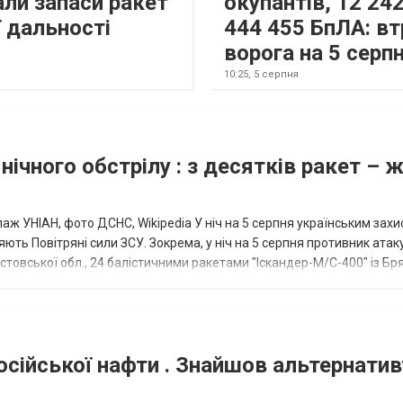
али запаси ракет
окупантів, 12 242
 дальності
444 455 БпЛА: вт
ворога на 5 серп
10:25,
5 серпня
нічного обстрілу : з десятків ракет – 
аж УНІАН, фото ДСНС, Wikipedia У ніч на 5 серпня українським зах
ють Повітряні сили ЗСУ. Зокрема, у ніч на 5 серпня противник атак
товської обл., 24 балістичними ракетами "Іскандер-М/С-400" із Бря
осійської нафти . Знайшов альтернатив