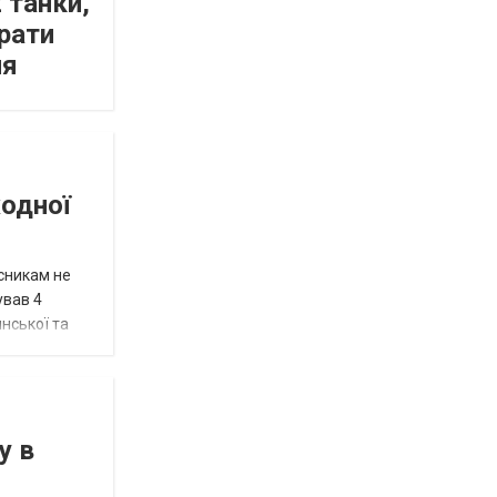
 танки,
рати
ня
жодної
исникам не
ував 4
нської та
у в