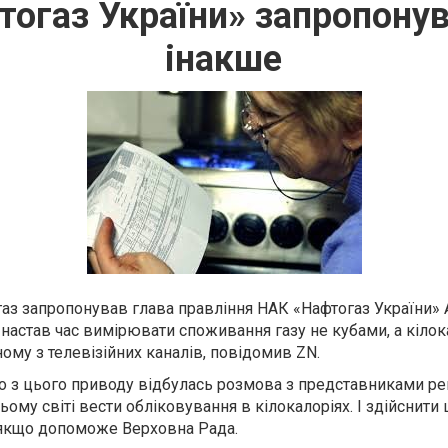
огаз України» запропонув
інакше
 газ запропонував глава правління НАК «Нафтогаз України» 
 настав час вимірювати споживання газу не кубами, а кілок
ному з телевізійних каналів, повідомив ZN.
го з цього приводу відбулась розмова з представниками рег
ьому світі вести обліковування в кілокалоріях. І здійснити
 якщо допоможе Верховна Рада.