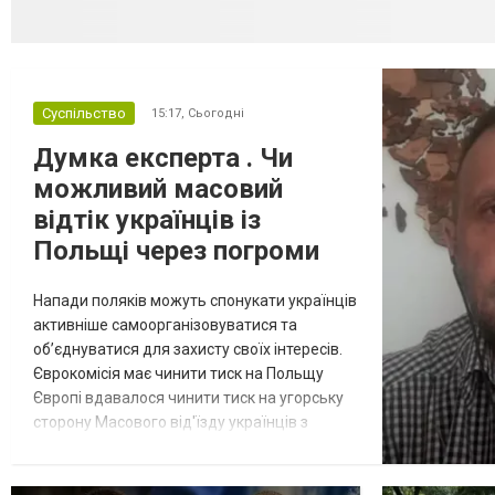
Суспільство
15:17,
Сьогодні
Думка експерта . Чи
можливий масовий
відтік українців із
Польщі через погроми
Напади поляків можуть спонукати українців
активніше самоорганізовуватися та
об’єднуватися для захисту своїх інтересів.
Єврокомісія має чинити тиск на Польщу
Європі вдавалося чинити тиск на угорську
сторону Масового від'їзду українців з
Польщі через останні погроми очікувати не
варто. Однак подібні інциденти можуть
спонукати українців активніше