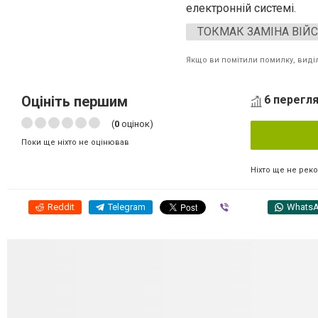
електронній системі.
ТОКМАК ЗАМІНА ВІЙ
Якщо ви помітили помилку, виділі
Оцініть першим
6 перегля
(
0
оцінок)
Поки ще ніхто не оцінював
Ніхто ще не рек
Reddit
Telegram
Viber
Whats