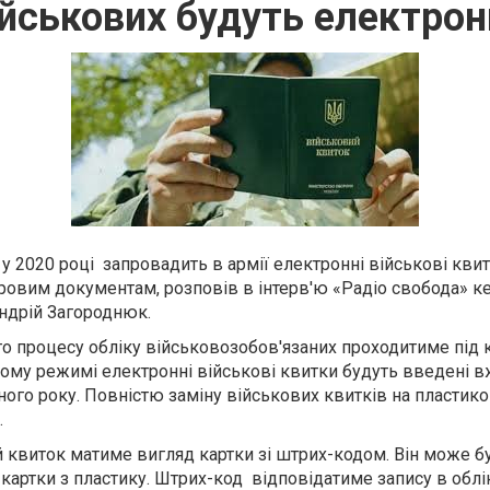
військових будуть електро
 у
2020
році запровадит
ь в армії електронні військові кви
ровим документам, розповів в інтерв'ю «Радіо свобода» к
ндрій Загороднюк.
го
процес
у обліку військовозобов'язаних проходитиме під
к
овому режимі електронні військові квитки будуть введені
в
ого року. Повністю заміну військових квитків на пластик
.
квиток матиме вигляд картки зі штрих-кодом. Він може бу
і картки з пластику. Штрих-код відповідатиме запису в облі