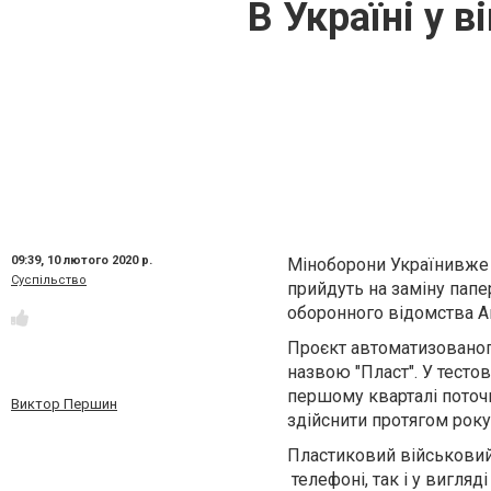
В Україні у 
09:39,
10 лютого 2020 р.
Міноборони
України
вже
Суспільство
прийдуть на заміну папе
оборонного відомства А
П
роєкт автомат
изовано
назв
ою
"Пласт". У тест
першому кварталі поточн
Виктор Першин
здійснити протягом року
Пластиковий військовий 
телефоні, так і у вигляд