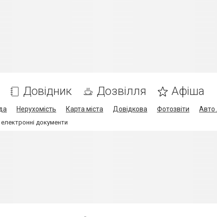
Довідник
Дозвілля
Афіша
да
Нерухомість
Карта міста
Довідкова
Фотозвіти
Авто 
ть електронні документи