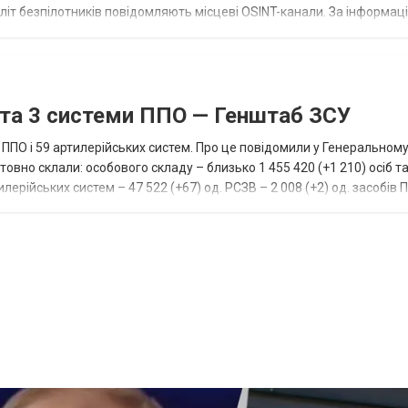
літ безпілотників повідомляють місцеві OSINT-канали. За інформаці
...
 та 3 системи ППО — Генштаб ЗСУ
и ППО і 59 артилерійських систем. Про це повідомили у Генеральному
товно склали: особового складу – близько 1 455 420 (+1 210) осіб та
лерійських систем – 47 522 (+67) од. РСЗВ – 2 008 (+2) од. засобів 