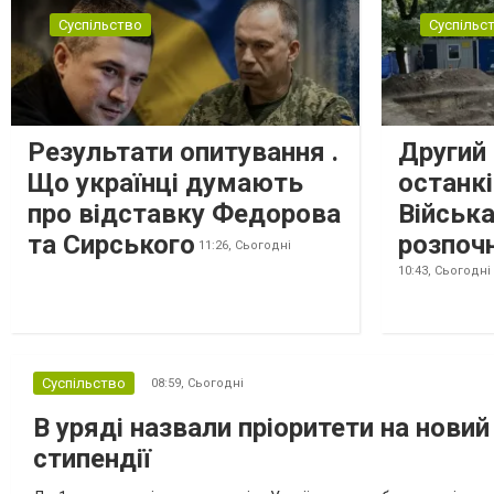
самоорганізовуватися та об’єднуватися для
Суспільство
Суспільс
захисту своїх інтересів. Таку думку висловив
директор Центру досліджень...
Результати опитування .
Другий 
Що українці думають
останкі
про відставку Федорова
Військ
та Сирського
розпоч
11:26,
Сьогодні
10:43,
Сьогодні
Суспільство
08:59,
Сьогодні
В уряді назвали пріоритети на новий
стипендії