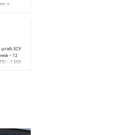
єю, у
 штабі ЗСУ.
нків – 12
ППО – 1 550