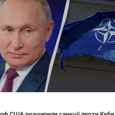
а рф США розширили санкції проти Куби