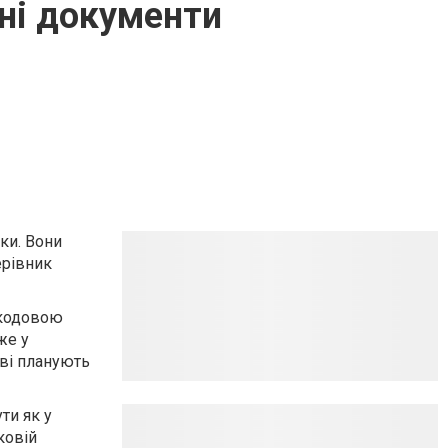
нні документи
тки. Вони
ерівник
одов
ою
же
у
ові планують
ти як у
ковій