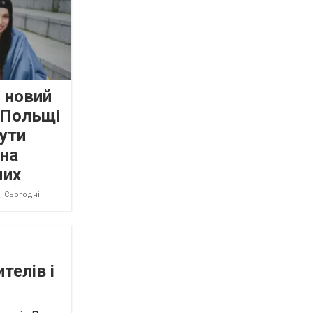
 новий
 Польщі
ути
 на
мих
8,
Сьогодні
телів і