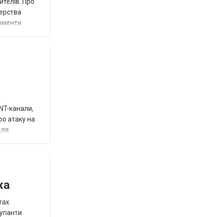
ителів. Про
терства
моменти
INT-канали,
ро атаку на
для
жа
тах
купанти