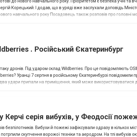
отові до нового навчального року. Пріоритетом є безпека учні та вч
ергій Корецький. І додав, що в уряді вже заслухали доповідь Мініс
о нового навчального року Посадовець також розповів про головні 
dberries . Російський Єкатеринбург
таку дронів. Під ударом склад Wildberries. Про це повідомляють OS
berries? Уранці 7 серпня в російському Єкатеринбурзі повідомили п
 два удари припали на приміщення, який може використовуватися 
 Керчі серія вибухів, у Феодосії поже
ів безпілотників. Вибухи й пожежі зафіксували одразу в кількох міс
р потрпили скупчення ворожої техніки та аеродром. На тлі вибухів о