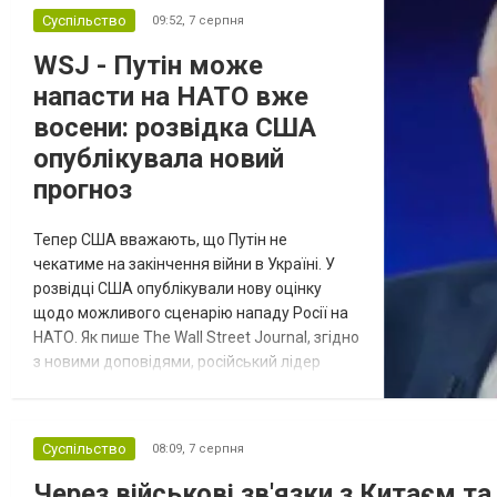
Суспільство
09:52,
7 серпня
WSJ - Путін може
напасти на НАТО вже
восени: розвідка США
опублікувала новий
прогноз
Тепер США вважають, що Путін не
чекатиме на закінчення війни в Україні. У
розвідці США опублікували нову оцінку
щодо можливого сценарію нападу Росії на
НАТО. Як пише The Wall Street Journal, згідно
з новими доповідями, російський лідер
Відбулась
Володимир Путін може спробувати
перевірити рішучість Альянсу за допомогою
остання
обмеженого наступу на країну-союзника ще
Суспільство
08:09,
7 серпня
Новости
в
до закінчення війни в Україні. Ці нові оцінки
СПЕЦТЕМА
ОТГ
з’явилися на тлі нестачі деяких критично
Через військові зв'язки з Китаєм т