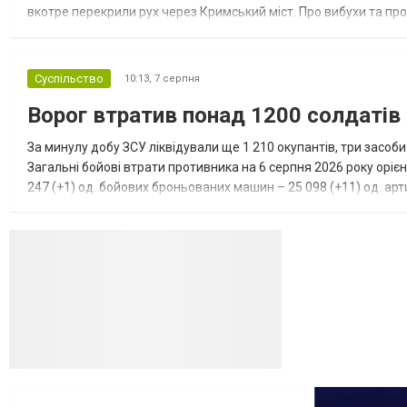
вкотре перекрили рух через Кримський міст. Про вибухи та про
Феодосії був приліт, ймовірно, по скупченню техніки в районі кол
Суспільство
10:13,
7 серпня
Ворог втратив понад 1200 солдатів
За минулу добу ЗСУ ліквідували ще 1 210 окупантів, три засоб
Загальні бойові втрати противника на 6 серпня 2026 року орієн
247 (+1) од. бойових броньованих машин – 25 098 (+11) од. арти
(+3) од. наземних робототехнічних комплексі...