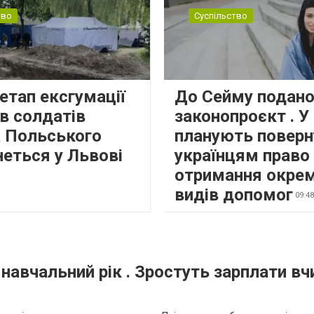
тво
Суспільство
етап ексгумації
До Сейму подано
в солдатів
законопроєкт . У
а Польського
планують поверн
неться у Львові
українцям право
отримання окре
видів допомог
09:4
 навчальний рік . Зростуть зарплати вчи