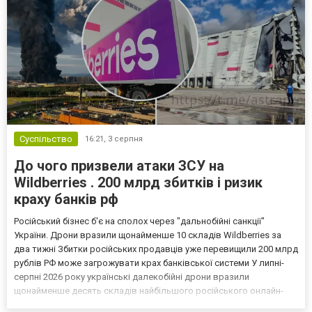
Суспільство
16:21,
3 серпня
До чого призвели атаки ЗСУ на
Wildberries . 200 млрд збитків і ризик
краху банків рф
Російський бізнес б'є на сполох через "дальнобійні санкції"
України. Дрони вразили щонайменше 10 складів Wildberries за
два тижні Збитки російських продавців уже перевищили 200 млрд
рублів РФ може загрожувати крах банківської системи У липні-
серпні 2026 року українські далекобійні дрони вразили
щонайменше десять складів найбільшого російського онлайн-
рітейлера Wildberries, спровокувавши масштабні пожежі. Поки