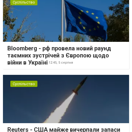
Суспільство
Bloomberg - рф провела новий раунд
таємних зустрічей з Європою щодо
війни в Україні
12:45,
5 серпня
Суспільство
Reuters - США майже вичерпали запаси