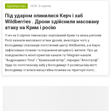
Суспільство
10:37,
3 серпня
Під ударом опинилися Керч і хаб
Wildberries . Дрони здійснили масовану
атаку на Крим і росію
У ніч на 3 серпня тимчасово окупований Крим та низка регіонів
Росії зазнали масованої атаки дронів, внаслідок чого у
Володимирі спалахнув логістичний центр Wildberries, а в Керчі
зафіксовано пожежі та поранення місцевого жителя. Про це
повідомляють моніторингові канали та Telegram-канали
"Андрющенко Time" і "Кримський вітер", передає "Апостроф".
Удар по логістичному хабу у Володимирі У російському місті
Володимир сталася масштабна пожежа на території логіс...