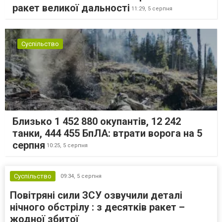
ракет великої дальності
11:29,
5 серпня
Суспільство
Близько 1 452 880 окупантів, 12 242
танки, 444 455 БпЛА: втрати ворога на 5
серпня
10:25,
5 серпня
Суспільство
09:34,
5 серпня
Повітряні сили ЗСУ озвучили деталі
нічного обстрілу : з десятків ракет –
жодної збитої