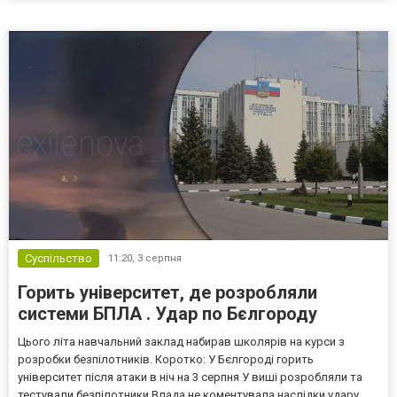
Кремль заперечує роль компанії в постачанні тов...
Суспільство
11:20,
3 серпня
Горить університет, де розробляли
системи БПЛА . Удар по Бєлгороду
Цього літа навчальний заклад набирав школярів на курси з
розробки безпілотників. Коротко: У Бєлгороді горить
університет після атаки в ніч на 3 серпня У виші розробляли та
тестували безпілотники Влада не коментувала наслідки удару