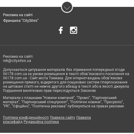
Реклама на сайті
Франшиза "CitySites"
Реклама на сайті:
rek@citysites.ua
Допускається цитування матеріалів без отримання попередньої згоди
06178.com.ua за умови розміщення в тексті обов'язкового посилання на
06178.com.ua - Сайт міста Токмака. Для інтернет-видань обов'язкове
розміщення прямого, відкритого для пошукових систем гіперпосилання
на цитовані статті не нижче другого абзацу в тексті або в якості джерела.
Порушення виняткових прав переслідується Законом.
Матеріали з плашками "Новини компаній", "Промо", "Партнерський
матеріал", "Партнерський спецпроєкт", "Політичні новини", "Пресреліз",
"PR", "Офіційно", "Політична реклама" публікуються на правах реклами.
Політика конфіденційності
Правила сайту
Правила
класифайд
Редакційна політика