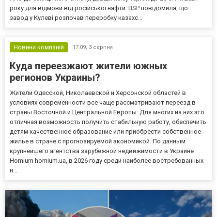
року для відмови від російської нафти. BSP повідомила, що
завод у Кулеві розпочав переробку казахс...
Новини компаній
17:09,
3 серпня
Куда переезжают жители южных
регионов Украины?
Жители Одесской, Николаевской и Херсонской областей в
условиях современности все чаще рассматривают переезд в
страны Восточной и Центральной Европы. Для многих из них это
отличная возможность получить стабильную работу, обеспечить
детям качественное образование или приобрести собственное
жилье в стране с прогнозируемой экономикой. По данным
крупнейшего агентства зарубежной недвижимости в Украине
Homium homium.ua, в 2026 году среди наиболее востребованных
н...