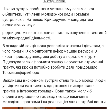
Виктор Першин
Цікава зустріч пройшла в читальному залі міської
бібліотеки. Тут члени Молодіжної ради Токмака
зустрілись з Наталією Криворучко – кандидатом
економічних наук,
радниц
ею
міського голови з питань залучень інвестицій
та міжнародної діяльності.
В оглядовій лекції
в
она розповіла юнакам і дівчатам
,
з
чого почати
і
як моніторити інформаційні ресурси
. В
якості прикладу
наводила роботу з
портал
ом
«Гурт»
.
Підказувала як оформити заявку на
участ
ь
в
отриманн
і
гранту, які кроки потрібно зробити
далі, повідомило
Токмакінформбюро.
Важливим висновком зустрічі стало те, що молоді люди
усвідомили важливість одержання і використання
грантів в інтересах громади. Вони також могли б
сприяти вирішенню тих завдань, що намічені в
молодіжні програми і на реалізацію яких потрібні кошти.