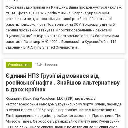
Основний удар припав на Київщину. Війна продовжується / колаж
УНІАН, фото ДСНС, Wikipedia У ніч на 5 серпня українським
захисникам не вдалося збити жодної російської балістичної
ракети, повідомляють Повітряні сили ЗСУ. Зокрема, у ніч на 5
серпня противник атакував 4 протикорабельними ракетами
"Циркон/Онікс" із Курської та Ростовської обл., 24 балістичними
ракетами "Іскандер-М/С-400" із Брянської та Курської обл., 115
ударними БпЛА типу Shahed (більшість із...
Суспільство
17:24,
3 серпня
Єдиний НПЗ Грузії відмовився від
російської нафти . Знайшов альтернативу
в двох країнах
Компанія Black Sea Petroleum LLC (BSP), що володіє
нафтопереробним заводом у грузинському порту Кулеві, перейде
в серпні-вересні 2026 року на переробку нафти з Казахстану та
Лівії, припинивши закупівлі російської сировини. Про це пише The
Moscow Times. Євросоюз у рамках 21-го пакету вніс Кулевський
НПЗ до санкційного списку, давши йому термін до 25 січня 2027