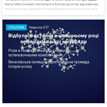
Масштабна пожежа спалахнула в Білгородському державному
технологічному університеті імені Шухова після атаки в ніч на 3
серпня - у цьому закладі розробляли та тестували безпілотники.
Як пише російський Telegram-канал Astra, наслі...
Новости ОТГ
СПЕЦТЕМА
Відбулась остання в нинішньому році
сесія Токмацької міськради
Роза и Нововасильевка с новыми
остановочными комплексами
Веселівська селищна територіальна громада.
Історія успіху