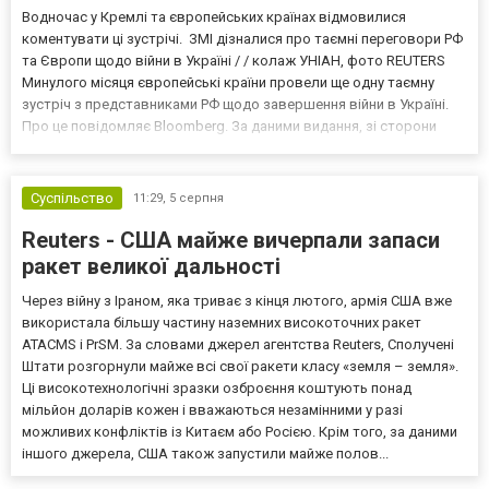
Водночас у Кремлі та європейських країнах відмовилися
коментувати ці зустрічі. ЗМІ дізналися про таємні переговори РФ
та Європи щодо війни в Україні / / колаж УНІАН, фото REUTERS
Минулого місяця європейські країни провели ще одну таємну
зустріч з представниками РФ щодо завершення війни в Україні.
Про це повідомляє Bloomberg. За даними видання, зі сторони
Європи до цих переговорів долучилися колишні
високопосадовці Великої Британії, Франції, Німеччини та Р...
Суспільство
11:29,
5 серпня
Reuters - США майже вичерпали запаси
ракет великої дальності
Через війну з Іраном, яка триває з кінця лютого, армія США вже
використала більшу частину наземних високоточних ракет
ATACMS і PrSM. За словами джерел агентства Reuters, Сполучені
Штати розгорнули майже всі свої ракети класу «земля – земля».
Ці високотехнологічні зразки озброєння коштують понад
мільйон доларів кожен і вважаються незамінними у разі
можливих конфліктів із Китаєм або Росією. Крім того, за даними
іншого джерела, США також запустили майже полов...