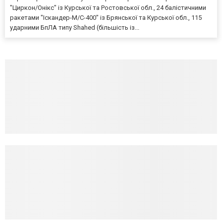
"Циркон/Онікс" із Курської та Ростовської обл., 24 балістичними
ракетами "Іскандер-М/С-400" із Брянської та Курської обл., 115
ударними БпЛА типу Shahed (більшість із...