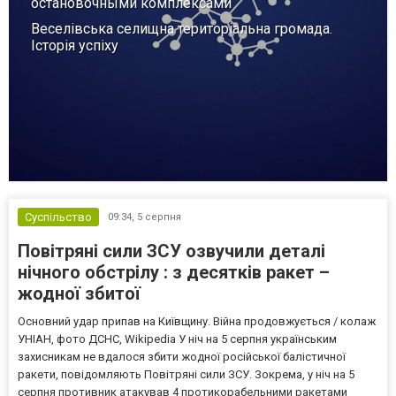
остановочными комплексами
Веселівська селищна територіальна громада.
Історія успіху
Суспільство
09:34,
5 серпня
Повітряні сили ЗСУ озвучили деталі
нічного обстрілу : з десятків ракет –
жодної збитої
Основний удар припав на Київщину. Війна продовжується / колаж
УНІАН, фото ДСНС, Wikipedia У ніч на 5 серпня українським
захисникам не вдалося збити жодної російської балістичної
ракети, повідомляють Повітряні сили ЗСУ. Зокрема, у ніч на 5
серпня противник атакував 4 протикорабельними ракетами