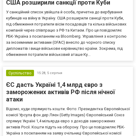
США розширили санкції проти Куби
У санкційний список увійшла й особа, причетна до вербування
кубинців на війну в Україну. США розширили санкції проти Куби,
під обмеження потрапили вісім посадовців та кілька військових
компаній через співпрацю з РФ та Китаєм. Про це повідомляє
РБК-Україна з посиланням на Bloomberg. Управління з контролю
за іноземними активами (OFAC) внесло до чорного списку
дипломатів і вище військове керівництво країни. Зокрема, під
обмеження потрапили військовий аташе Ку...
Суспільство
15:28,
5 серпня
ЄС дасть Україні 1,4 млрд євро з
заморожених активів РФ після нічної
атаки
Відомо, куди спрямують кошти. Фото: Президентка Європейської
комісії Урсула фон дер Ляєн (Getty Images) Європейський Союз
спрямує Україні 1,4 мільярда євро з доходів заморожених
активів Росії. Кошти підуть на оборону. Про це повідомляє РБК-
Україна з посиланням на заяву очільниці Європейської комісії