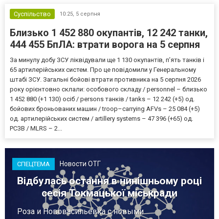
Суспільство
10:25,
5 серпня
Близько 1 452 880 окупантів, 12 242 танки,
444 455 БпЛА: втрати ворога на 5 серпня
За минулу добу ЗСУ ліквідували ще 1 130 окупантів, пʼять танків і
65 артилерійських систем. Про це повідомили у Генеральному
штабі ЗСУ. Загальні бойові втрати противника на 5 серпня 2026
року орієнтовно склали: особового складу / personnel – близько
1 452 880 (+1 130) осіб / persons танків / tanks – 12 242 (+5) од.
бойових броньованих машин / troop–carrying AFVs – 25 084 (+5)
од. артилерійських систем / artillery systems – 47 396 (+65) од.
РСЗВ / MLRS – 2...
Новости ОТГ
СПЕЦТЕМА
Відбулась остання в нинішньому році
сесія Токмацької міськради
Роза и Нововасильевка с новыми