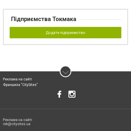
Підприємства Токмака
Додати підприємство
Реклама на сайті
Франшиза "CitySites"
Реклама на сайті:
rek@citysites.ua