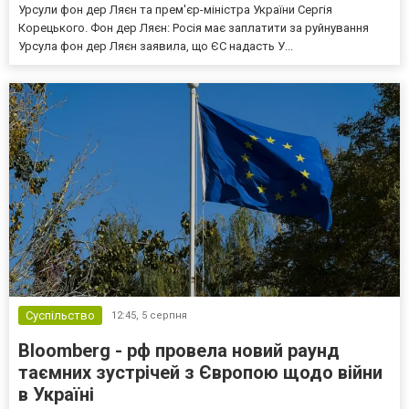
Урсули фон дер Ляєн та прем'єр-міністра України Сергія
Корецького. Фон дер Ляєн: Росія має заплатити за руйнування
Урсула фон дер Ляєн заявила, що ЄС надасть У...
Суспільство
12:45,
5 серпня
Bloomberg - рф провела новий раунд
таємних зустрічей з Європою щодо війни
в Україні