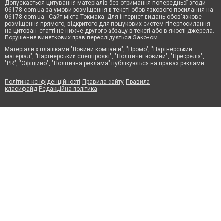
Допускається цитування матеріалів без отримання попередньої згоди
06178.com.ua за умови розміщення в тексті обов'язкового посилання на
06178.com.ua - Сайт міста Токмака. Для інтернет-видань обов'язкове
розміщення прямого, відкритого для пошукових систем гіперпосилання
на цитовані статті не нижче другого абзацу в тексті або в якості джерела.
Порушення виняткових прав переслідується Законом.
Матеріали з плашками "Новини компаній", "Промо", "Партнерський
матеріал", "Партнерський спецпроєкт", "Політичні новини", "Пресреліз",
"PR", "Офіційно", "Політична реклама" публікуються на правах реклами.
Політика конфіденційності
Правила сайту
Правила
класифайд
Редакційна політика