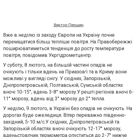
Виктор Першин
Вже в неділю із заходу Європи на Україну почне
переміщатися більш тепліше повітря. На Правобережжі
поширюватиметься тенденція до росту температури
повітря, повідомив Укргідрометцентр.
У суботу, 8 лютого, на більшій частині опадів не
очікують і тільки вдень на Приазов
יִ
ї та в Криму вони
можливі у вигляді снігу. У
східних, Запорізькій,
Дніпропетровській, Полтавській, Сумській областях
в
ночі 10-15°, вдень 3-8° морозу
.
У
решті
регіонів
вночі 6-
11° морозу, вдень від 3° морозу до 2° тепла.
У неділю, 9 лютого, в Україні без опадів
не очікують
. На
дорогах
буде
ожеледиця. Вітер переважно південно-
західний, 5-10 м/с.
У
східних, Дніпропетровській та
Запорізькій областях
в
ночі
очікують
12-17° морозу,
вдень
стовпчик термометра опуститься до
2-7°
нижче