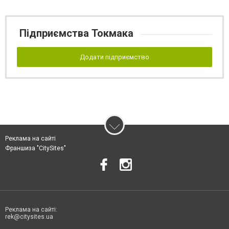
Підприємства Токмака
Додати підприємство
Реклама на сайті
Франшиза "CitySites"
Реклама на сайті:
rek@citysites.ua