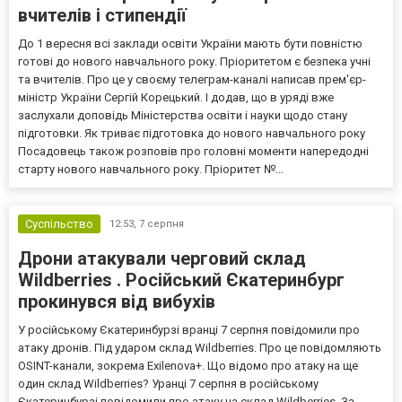
вчителів і стипендії
До 1 вересня всі заклади освіти України мають бути повністю
готові до нового навчального року. Пріоритетом є безпека учні
та вчителів. Про це у своєму телеграм-каналі написав прем'єр-
міністр України Сергій Корецький. І додав, що в уряді вже
заслухали доповідь Міністерства освіти і науки щодо стану
підготовки. Як триває підготовка до нового навчального року
Посадовець також розповів про головні моменти напередодні
старту нового навчального року. Пріоритет №...
Суспільство
12:53,
7 серпня
Дрони атакували черговий склад
Wildberries . Російський Єкатеринбург
прокинувся від вибухів
У російському Єкатеринбурзі вранці 7 серпня повідомили про
атаку дронів. Під ударом склад Wildberries. Про це повідомляють
OSINT-канали, зокрема Exilenova+. Що відомо про атаку на ще
один склад Wildberries? Уранці 7 серпня в російському
Єкатеринбурзі повідомили про атаку на склад Wildberries. За