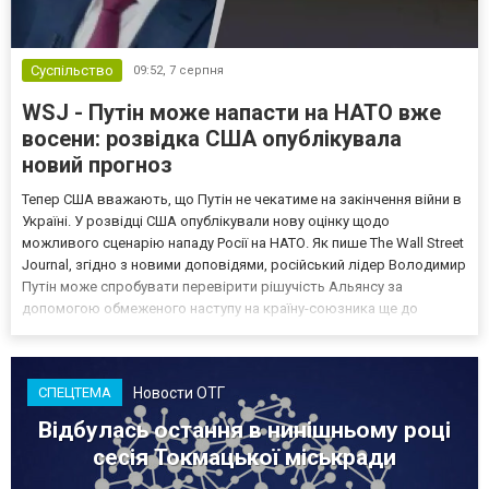
Суспільство
09:52,
7 серпня
WSJ - Путін може напасти на НАТО вже
восени: розвідка США опублікувала
новий прогноз
Тепер США вважають, що Путін не чекатиме на закінчення війни в
Україні. У розвідці США опублікували нову оцінку щодо
можливого сценарію нападу Росії на НАТО. Як пише The Wall Street
Journal, згідно з новими доповідями, російський лідер Володимир
Путін може спробувати перевірити рішучість Альянсу за
допомогою обмеженого наступу на країну-союзника ще до
закінчення війни в Україні. Ці нові оцінки з’явилися на тлі нестачі
деяких критично важливих боєприпасів,...
Новости ОТГ
СПЕЦТЕМА
Відбулась остання в нинішньому році
сесія Токмацької міськради