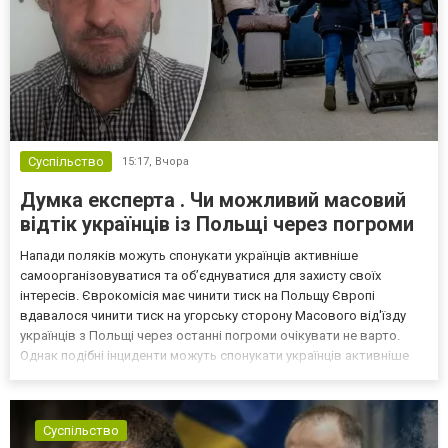
Суспільство
15:17,
Вчора
Думка експерта . Чи можливий масовий
відтік українців із Польщі через погроми
Напади поляків можуть спонукати українців активніше
самоорганізовуватися та об’єднуватися для захисту своїх
інтересів. Єврокомісія має чинити тиск на Польщу Європі
вдавалося чинити тиск на угорську сторону Масового від'їзду
українців з Польщі через останні погроми очікувати не варто.
Однак подібні інциденти можуть спонукати українців активніше
самоорганізовуватися та об’єднуватися для захисту своїх
інтересів. Таку думку висловив директор Центру досліджень...
Суспільство