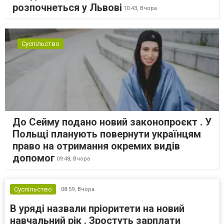
розпочнеться у Львові
10:43,
Вчора
Суспільство
До Сейму подано новий законопроєкт . У
Польщі планують повернути українцям
право на отримання окремих видів
допомог
09:48,
Вчора
Суспільство
08:59,
Вчора
В уряді назвали пріоритети на новий
навчальний рік . Зростуть зарплати