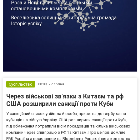
Роза и Нововасильевка с новыми
остановочными комплексами
Веселівська селищна територіальна громада.
Історія успіху
Суспільство
08:09,
7 серпня
Через військові зв'язки з Китаєм та рф
США розширили санкції проти Куби
У санкційний список увійшла й особа, причетна до вербування
кубинців на війну в Україну. США розширили санкції проти Куби,
під обмеження потрапили вісім посадовців та кілька військових
компаній через співпрацю з РФ та Китаєм. Про це повідомляє
РБК-Україна з посиланням на Bloomberg. Управління з контролю