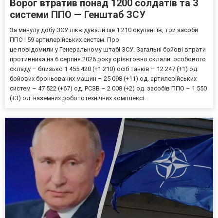
Ворог втратив понад 1200 солдатів та 3
системи ППО — Генштаб ЗСУ
За минулу добу ЗСУ ліквідували ще 1 210 окупантів, три засоби
ППО і 59 артилерійських систем. Про
це повідомили у Генеральному штабі ЗСУ. Загальні бойові втрати
противника на 6 серпня 2026 року орієнтовно склали: особового
складу – близько 1 455 420 (+1 210) осіб танків – 12 247 (+1) од.
бойових броньованих машин – 25 098 (+11) од. артилерійських
систем – 47 522 (+67) од. РСЗВ – 2 008 (+2) од. засобів ППО – 1 550
(+3) од. наземних робототехнічних комплексі...