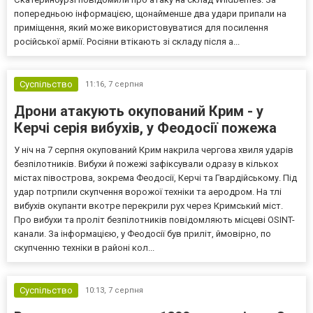
попередньою інформацією, щонайменше два удари припали на
приміщення, який може використовуватися для посилення
російської армії. Росіяни втікають зі складу після а...
Суспільство
11:16,
7 серпня
Дрони атакують окупований Крим - у
Керчі серія вибухів, у Феодосії пожежа
У ніч на 7 серпня окупований Крим накрила чергова хвиля ударів
безпілотників. Вибухи й пожежі зафіксували одразу в кількох
містах півострова, зокрема Феодосії, Керчі та Гвардійському. Під
удар потрпили скупчення ворожої техніки та аеродром. На тлі
вибухів окупанти вкотре перекрили рух через Кримський міст.
Про вибухи та проліт безпілотників повідомляють місцеві OSINT-
канали. За інформацією, у Феодосії був приліт, ймовірно, по
скупченню техніки в районі кол...
Суспільство
10:13,
7 серпня