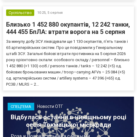
Суспільство
10:25,
5 серпня
Близько 1 452 880 окупантів, 12 242 танки,
444 455 БпЛА: втрати ворога на 5 серпня
За минулу добу ЗСУ ліквідували ще 1 130 окупантів, пʼять танків і
65 артилерійських систем. Про це повідомили у Генеральному
штабі ЗСУ. Загальні бойові втрати противника на 5 серпня 2026
року орієнтовно склали: особового складу / personnel – близько
1 452 880 (+1 130) осіб / persons танків / tanks – 12 242 (+5) од.
бойових броньованих машин / troop–carrying AFVs – 25 084 (+5)
од. артилерійських систем / artillery systems – 47 396 (+65) од.
РСЗВ / MLRS – 2...
Новости ОТГ
СПЕЦТЕМА
Відбулась остання в нинішньому році
сесія Токмацької міськради
Роза и Нововасильевка с новыми