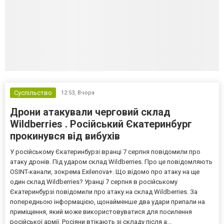
Суспільство
12:53,
Вчора
Дрони атакували черговий склад
Wildberries . Російський Єкатеринбург
прокинувся від вибухів
У російському Єкатеринбурзі вранці 7 серпня повідомили про
атаку дронів. Під ударом склад Wildberries. Про це повідомляють
OSINT-канали, зокрема Exilenova+. Що відомо про атаку на ще
один склад Wildberries? Уранці 7 серпня в російському
Єкатеринбурзі повідомили про атаку на склад Wildberries. За
попередньою інформацією, щонайменше два удари припали на
приміщення, який може використовуватися для посилення
російської армії. Росіяни втікають зі складу після а...