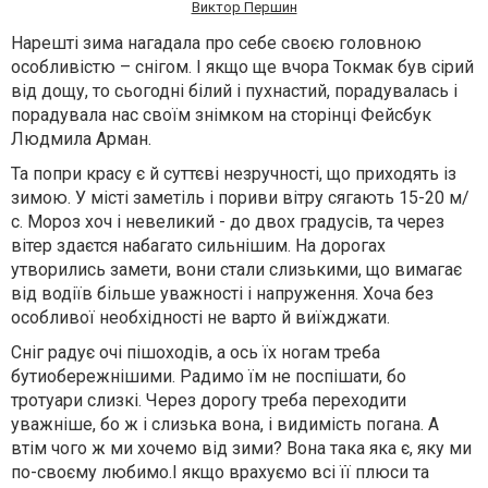
Виктор Першин
Нарешті зима нагадала про себе своєю головною
особливістю – снігом. І якщо ще вчора Токмак був сірий
від дощу, то сьогодні білий і пухнастий, порадувалась і
порадувала нас своїм знімком на сторінці Фейсбук
Людмила Арман.
Та попри красу є й суттєві незручності, що приходять із
зимою. У місті заметіль і пориви вітру сягають 15-20 м/
с. Мороз хоч і невеликий - до двох градусів, та через
вітер здаєтся набагато сильнішим. На дорогах
утворились замети, вони стали слизькими, що вимагає
від водіїв більше уважності і напруження. Хоча без
особливої необхідності не варто й виїжджати.
Сніг радує очі пішоходів, а ось їх ногам треба
бутиобережнішими. Радимо їм не поспішати, бо
тротуари слизкі. Через дорогу треба переходити
уважніше, бо ж і слизька вона, і видимість погана. А
втім чого ж ми хочемо від зими? Вона така яка є, яку ми
по-своєму любимо.І якщо врахуємо всі її плюси та