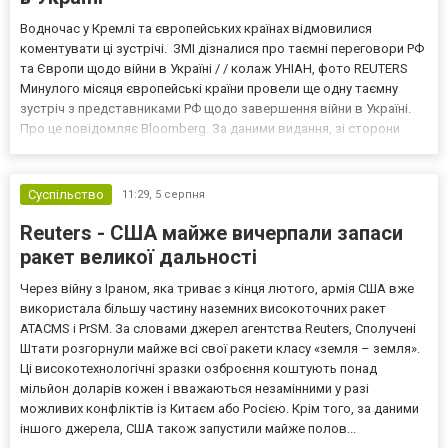
Водночас у Кремлі та європейських країнах відмовилися
коментувати ці зустрічі. ЗМІ дізналися про таємні переговори РФ
та Європи щодо війни в Україні / / колаж УНІАН, фото REUTERS
Минулого місяця європейські країни провели ще одну таємну
зустріч з представниками РФ щодо завершення війни в Україні.
Про це повідомляє Bloomberg. За даними видання, зі сторони
Європи до цих переговорів долучилися колишні
високопосадовці Великої Британії, Франції, Німеччини та Р...
Суспільство
11:29,
5 серпня
Reuters - США майже вичерпали запаси
ракет великої дальності
Через війну з Іраном, яка триває з кінця лютого, армія США вже
використала більшу частину наземних високоточних ракет
ATACMS і PrSM. За словами джерел агентства Reuters, Сполучені
Штати розгорнули майже всі свої ракети класу «земля – земля».
Ці високотехнологічні зразки озброєння коштують понад
мільйон доларів кожен і вважаються незамінними у разі
можливих конфліктів із Китаєм або Росією. Крім того, за даними
іншого джерела, США також запустили майже полов...