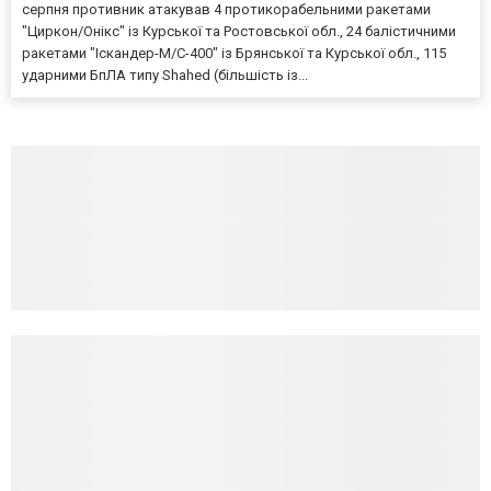
серпня противник атакував 4 протикорабельними ракетами
"Циркон/Онікс" із Курської та Ростовської обл., 24 балістичними
ракетами "Іскандер-М/С-400" із Брянської та Курської обл., 115
ударними БпЛА типу Shahed (більшість із...