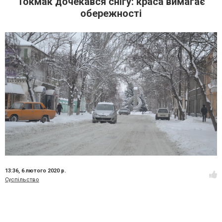
Токмак дочекався снігу: краса вимагає
обережності
13:36,
6 лютого 2020 р.
Суспільство