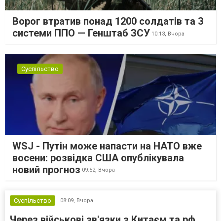
Ворог втратив понад 1200 солдатів та 3
системи ППО — Генштаб ЗСУ
10:13,
Вчора
Суспільство
WSJ - Путін може напасти на НАТО вже
восени: розвідка США опублікувала
новий прогноз
09:52,
Вчора
Суспільство
08:09,
Вчора
Через військові зв'язки з Китаєм та рф