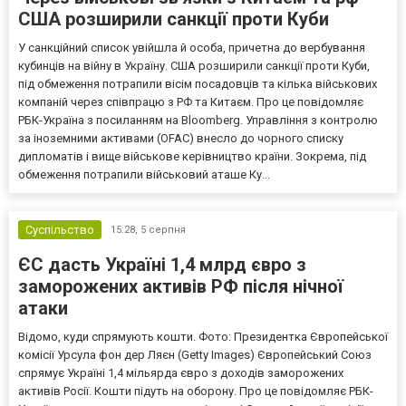
США розширили санкції проти Куби
У санкційний список увійшла й особа, причетна до вербування
кубинців на війну в Україну. США розширили санкції проти Куби,
під обмеження потрапили вісім посадовців та кілька військових
компаній через співпрацю з РФ та Китаєм. Про це повідомляє
РБК-Україна з посиланням на Bloomberg. Управління з контролю
за іноземними активами (OFAC) внесло до чорного списку
дипломатів і вище військове керівництво країни. Зокрема, під
обмеження потрапили військовий аташе Ку...
Суспільство
15:28,
5 серпня
ЄС дасть Україні 1,4 млрд євро з
заморожених активів РФ після нічної
атаки
Відомо, куди спрямують кошти. Фото: Президентка Європейської
комісії Урсула фон дер Ляєн (Getty Images) Європейський Союз
спрямує Україні 1,4 мільярда євро з доходів заморожених
активів Росії. Кошти підуть на оборону. Про це повідомляє РБК-