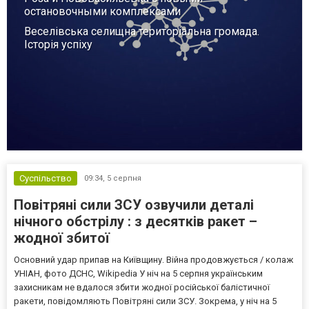
остановочными комплексами
Веселівська селищна територіальна громада.
Історія успіху
Суспільство
09:34,
5 серпня
Повітряні сили ЗСУ озвучили деталі
нічного обстрілу : з десятків ракет –
жодної збитої
Основний удар припав на Київщину. Війна продовжується / колаж
УНІАН, фото ДСНС, Wikipedia У ніч на 5 серпня українським
захисникам не вдалося збити жодної російської балістичної
ракети, повідомляють Повітряні сили ЗСУ. Зокрема, у ніч на 5