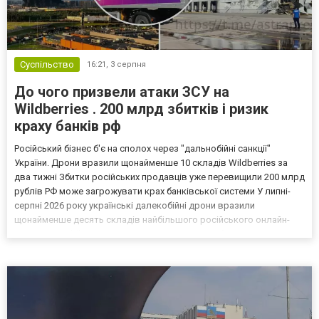
Суспільство
16:21,
3 серпня
До чого призвели атаки ЗСУ на
Wildberries . 200 млрд збитків і ризик
краху банків рф
Російський бізнес б'є на сполох через "дальнобійні санкції"
України. Дрони вразили щонайменше 10 складів Wildberries за
два тижні Збитки російських продавців уже перевищили 200 млрд
рублів РФ може загрожувати крах банківської системи У липні-
серпні 2026 року українські далекобійні дрони вразили
щонайменше десять складів найбільшого російського онлайн-
рітейлера Wildberries, спровокувавши масштабні пожежі. Поки
Кремль заперечує роль компанії в постачанні тов...