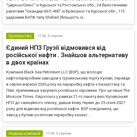
"Циркон/Онікс" із Курської та Ростовської обл., 24 балістичними
ракетами "Іскандер-М/С-400" із Брянської та Курської обл., 115
ударними БпЛА типу Shahed (більшість із...
Суспільство
17:24,
3 серпня
Єдиний НПЗ Грузії відмовився від
російської нафти . Знайшов альтернативу
в двох країнах
Компанія Black Sea Petroleum LLC (BSP), що володіє
нафтопереробним заводом у грузинському порту Кулеві, перейде
в серпні-вересні 2026 року на переробку нафти з Казахстану та
Лівії, припинивши закупівлі російської сировини. Про це пише The
Moscow Times. Євросоюз у рамках 21-го пакету вніс Кулевський
НПЗ до санкційного списку, давши йому термін до 25 січня 2027
року для відмови від російської нафти. BSP повідомила, що
завод у Кулеві розпочав переробку казахс...
Новини компаній
17:09,
3 серпня