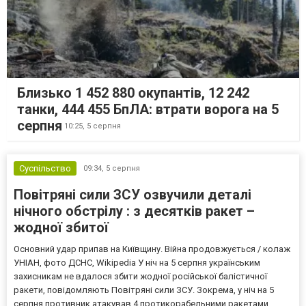
Близько 1 452 880 окупантів, 12 242
танки, 444 455 БпЛА: втрати ворога на 5
серпня
10:25,
5 серпня
Суспільство
09:34,
5 серпня
Повітряні сили ЗСУ озвучили деталі
нічного обстрілу : з десятків ракет –
жодної збитої
Основний удар припав на Київщину. Війна продовжується / колаж
УНІАН, фото ДСНС, Wikipedia У ніч на 5 серпня українським
захисникам не вдалося збити жодної російської балістичної
ракети, повідомляють Повітряні сили ЗСУ. Зокрема, у ніч на 5
серпня противник атакував 4 протикорабельними ракетами