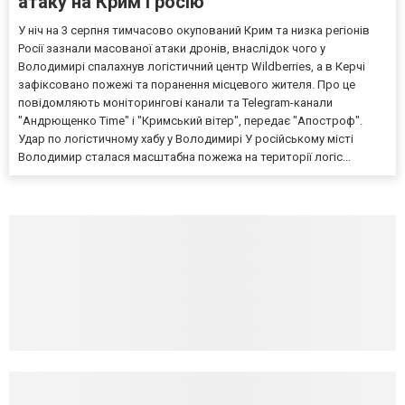
атаку на Крим і росію
У ніч на 3 серпня тимчасово окупований Крим та низка регіонів
Росії зазнали масованої атаки дронів, внаслідок чого у
Володимирі спалахнув логістичний центр Wildberries, а в Керчі
зафіксовано пожежі та поранення місцевого жителя. Про це
повідомляють моніторингові канали та Telegram-канали
"Андрющенко Time" і "Кримський вітер", передає "Апостроф".
Удар по логістичному хабу у Володимирі У російському місті
Володимир сталася масштабна пожежа на території логіс...