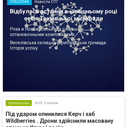
Новости ОТГ
СПЕЦТЕМА
Відбулась остання в нинішньому році
сесія Токмацької міськради
Роза и Нововасильевка с новыми
остановочными комплексами
Веселівська селищна територіальна громада.
Історія успіху
Суспільство
10:37,
3 серпня
Під ударом опинилися Керч і хаб
Wildberries . Дрони здійснили масовану