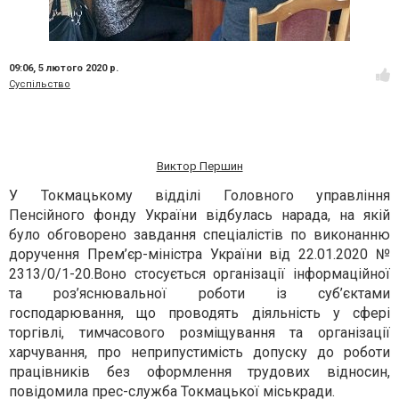
09:06,
5 лютого 2020 р.
Суспільство
Виктор Першин
У Токмацькому відділі Головного управління
Пенсійного фонду України відбулась нарада, на якій
було обговорено завдання спеціалістів по виконанню
доручення
Прем’єр-міністра України від 22.01.2020 №
2313/0/1-20
.
Воно стосується
організації інформаційної
та роз’яснювальної роботи із суб’єктами
господарювання, що проводять діяльність у сфері
торгівлі, тимчасового розміщування та організації
харчування, про неприпустимість допуску до роботи
працівників без оформлення трудових відносин
,
повідомила прес-служба Токмацької міськради.