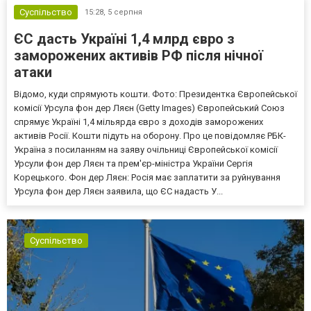
Суспільство
15:28,
5 серпня
ЄС дасть Україні 1,4 млрд євро з
заморожених активів РФ після нічної
атаки
Відомо, куди спрямують кошти. Фото: Президентка Європейської
комісії Урсула фон дер Ляєн (Getty Images) Європейський Союз
спрямує Україні 1,4 мільярда євро з доходів заморожених
активів Росії. Кошти підуть на оборону. Про це повідомляє РБК-
Україна з посиланням на заяву очільниці Європейської комісії
Урсули фон дер Ляєн та прем'єр-міністра України Сергія
Корецького. Фон дер Ляєн: Росія має заплатити за руйнування
Урсула фон дер Ляєн заявила, що ЄС надасть У...
Суспільство