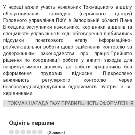
У нараді взяли участь начальник Токмацького відділу
обслуговування громадян (сервісного центру)
Головного управління ПФУ в Запорізькій області Ліана
Білецька,
заступники начальника, керівники відділів та
спеціалісти управління.
В ході обговорення підбивались
підсумки початкового етапу
інформаційно-
роз’яснювальної роботи щодо здійснення контролю за
додержанням законодавства про працю.
П
рийнято
рішення
по
координ
ації
робот
и
у
вжитті
заходів для
неприпустимості допуску до роботи працівників без
оформлення трудових відносин
. Підкреслено
важливість регулярного контролю через
безпосередн
є
відвідування підприємств, зустрічі з їх
керівниками.
ТОКМАК НАРАДА ПФУ ПРАВИЛЬНІСТЬ ОФОРМЛЕННЯ
Оцініть першим
(
0
оцінок)