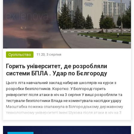
Суспільство
11:20,
3 серпня
Горить університет, де розробляли
системи БПЛА . Удар по Бєлгороду
Цього літа навчальний заклад набирав школярів на курси з
розробки безпілотників. Коротко: У Бєлгороді горить
університет після атаки в ніч на 3 серпня У виші розробляли та
тестували безпілотники Влада не коментувала наслідки удару
Масштабна пожежа спалахнула в Білгородському державному
технологічному університеті імені Шухова після атаки в ніч на 3
серпня - у цьому закладі розробляли та тестували безпілотники.
Як пише російський Telegram-канал Astra, наслі...