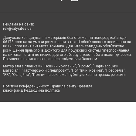
Реклама на сайті:
rek@citysites.ua
Допускається цитування матеріалів без отримання попередньої згоди
06178.com.ua за умови розміщення в тексті обов'язкового посилання на
06178.com.ua - Сайт міста Токмака. Для інтернет-видань обов'язкове
розміщення прямого, відкритого для пошукових систем гіперпосилання
на цитовані статті не нижче другого абзацу в тексті або в якості джерела.
Порушення виняткових прав переслідується Законом.
Матеріали з плашками "Новини компаній", "Промо", "Партнерський
матеріал", "Партнерський спецпроєкт", "Політичні новини", "Пресреліз",
"PR", "Офіційно", "Політична реклама" публікуються на правах реклами.
Політика конфіденційності
Правила сайту
Правила
класифайд
Редакційна політика