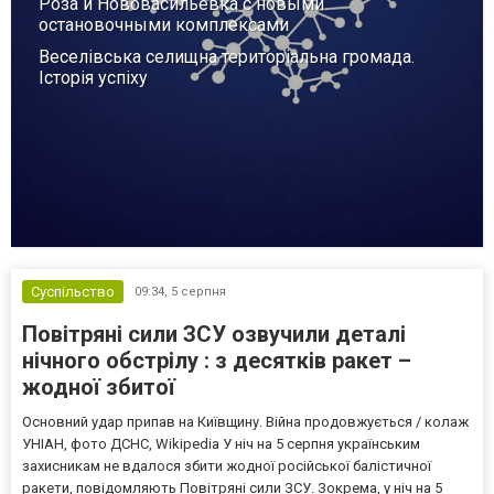
Роза и Нововасильевка с новыми
остановочными комплексами
Веселівська селищна територіальна громада.
Історія успіху
Суспільство
09:34,
5 серпня
Повітряні сили ЗСУ озвучили деталі
нічного обстрілу : з десятків ракет –
жодної збитої
Основний удар припав на Київщину. Війна продовжується / колаж
УНІАН, фото ДСНС, Wikipedia У ніч на 5 серпня українським
захисникам не вдалося збити жодної російської балістичної
ракети, повідомляють Повітряні сили ЗСУ. Зокрема, у ніч на 5