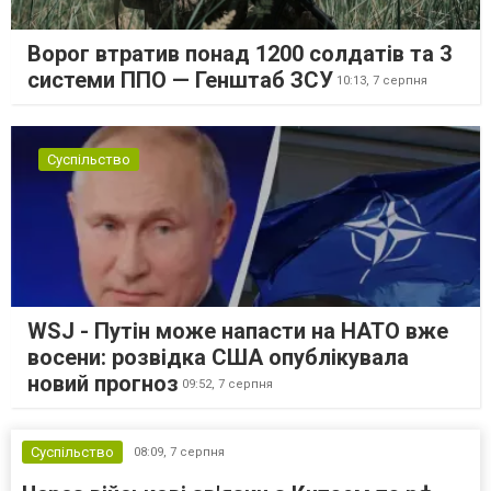
Ворог втратив понад 1200 солдатів та 3
системи ППО — Генштаб ЗСУ
10:13,
7 серпня
Суспільство
WSJ - Путін може напасти на НАТО вже
восени: розвідка США опублікувала
новий прогноз
09:52,
7 серпня
Суспільство
08:09,
7 серпня