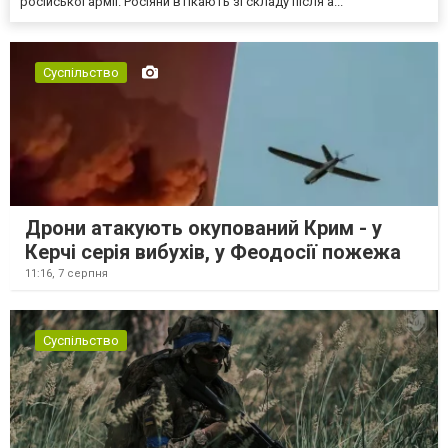
російської армії. Росіяни втікають зі складу після а...
Суспільство
Дрони атакують окупований Крим - у
Керчі серія вибухів, у Феодосії пожежа
11:16,
7 серпня
Суспільство