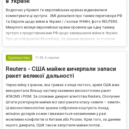
в Україні
Водночас у Кремлі та європейських країнах відмовилися
коментувати ці зустрічі. ЗМІ дізналися про таємні переговори РФ
та Європи щодо війни в Україні / / колаж УНІАН, фото REUTERS
Минулого місяця європейські країни провели ще одну таємну
зустріч з представниками РФ щодо завершення війни в Україні.
Про це повідомляє Bloomberg. За даними видання, зі сторони
Європи до цих переговорів долучилися колишні
високопосадовці Великої Британії, Франції, Німеччини та Р...
Суспільство
11:29,
5 серпня
Reuters - США майже вичерпали запаси
ракет великої дальності
Через війну з Іраном, яка триває з кінця лютого, армія США вже
використала більшу частину наземних високоточних ракет
ATACMS і PrSM. За словами джерел агентства Reuters, Сполучені
Штати розгорнули майже всі свої ракети класу «земля – земля».
Ці високотехнологічні зразки озброєння коштують понад
мільйон доларів кожен і вважаються незамінними у разі
можливих конфліктів із Китаєм або Росією. Крім того, за даними
іншого джерела, США також запустили майже полов...