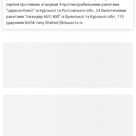
серпня противник атакував 4 протикорабельними ракетами
"Циркон/Онікс" із Курської та Ростовської обл., 24 балістичними
ракетами "Іскандер-М/С-400" із Брянської та Курської обл., 115
ударними БпЛА типу Shahed (більшість із...