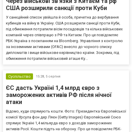
Через військові зв'язки з Китаєм та рф
США розширили санкції проти Куби
У санкційний список увійшла й особа, причетна до вербування
кубинців на війну в Україну. США розширили санкції проти Куби,
під обмеження потрапили вісім посадовців та кілька військових
компаній через співпрацю з РФ та Китаєм. Про це повідомляє
РБК-Україна з посиланням на Bloomberg. Управління з контролю
за іноземними активами (OFAC) внесло до чорного списку
дипломатів і вище військове керівництво країни. Зокрема, під
обмеження потрапили військовий аташе Ку...
Суспільство
15:28,
5 серпня
ЄС дасть Україні 1,4 млрд євро з
заморожених активів РФ після нічної
атаки
Відомо, куди спрямують кошти. Фото: Президентка Європейської
комісії Урсула фон дер Ляєн (Getty Images) Європейський Союз
спрямує Україні 1,4 мільярда євро з доходів заморожених
активів Росії. Кошти підуть на оборону. Про це повідомляє РБК-