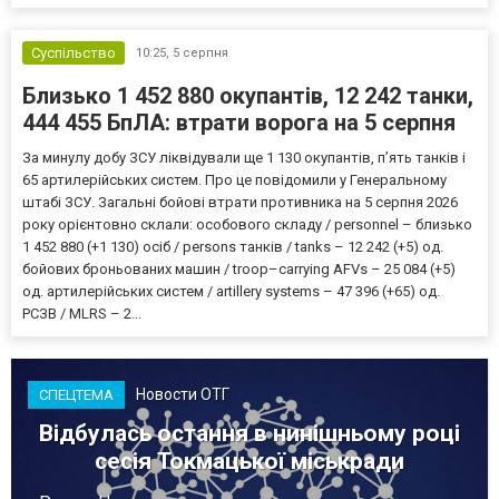
Суспільство
10:25,
5 серпня
Близько 1 452 880 окупантів, 12 242 танки,
444 455 БпЛА: втрати ворога на 5 серпня
За минулу добу ЗСУ ліквідували ще 1 130 окупантів, пʼять танків і
65 артилерійських систем. Про це повідомили у Генеральному
штабі ЗСУ. Загальні бойові втрати противника на 5 серпня 2026
року орієнтовно склали: особового складу / personnel – близько
1 452 880 (+1 130) осіб / persons танків / tanks – 12 242 (+5) од.
бойових броньованих машин / troop–carrying AFVs – 25 084 (+5)
од. артилерійських систем / artillery systems – 47 396 (+65) од.
РСЗВ / MLRS – 2...
Новости ОТГ
СПЕЦТЕМА
Відбулась остання в нинішньому році
сесія Токмацької міськради