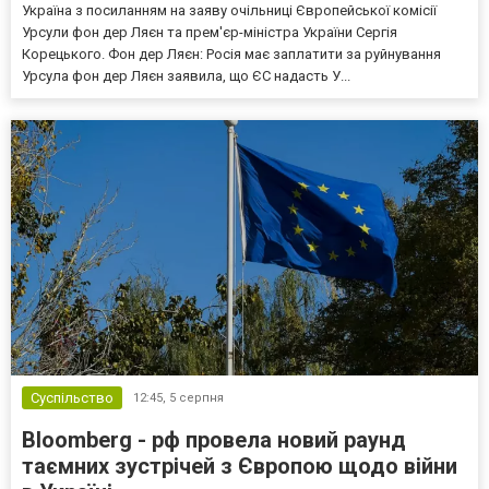
Україна з посиланням на заяву очільниці Європейської комісії
Урсули фон дер Ляєн та прем'єр-міністра України Сергія
Корецького. Фон дер Ляєн: Росія має заплатити за руйнування
Урсула фон дер Ляєн заявила, що ЄС надасть У...
Суспільство
12:45,
5 серпня
Bloomberg - рф провела новий раунд
таємних зустрічей з Європою щодо війни