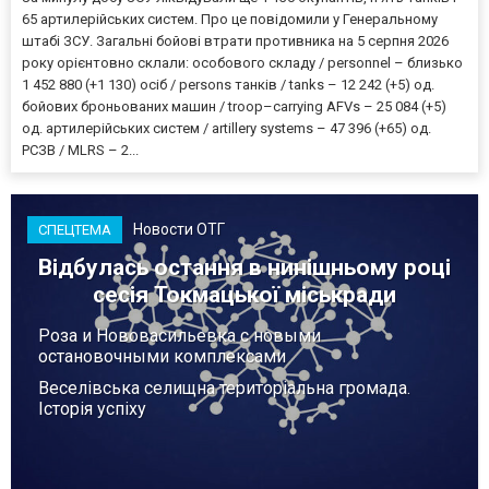
65 артилерійських систем. Про це повідомили у Генеральному
штабі ЗСУ. Загальні бойові втрати противника на 5 серпня 2026
року орієнтовно склали: особового складу / personnel – близько
1 452 880 (+1 130) осіб / persons танків / tanks – 12 242 (+5) од.
бойових броньованих машин / troop–carrying AFVs – 25 084 (+5)
од. артилерійських систем / artillery systems – 47 396 (+65) од.
РСЗВ / MLRS – 2...
Новости ОТГ
СПЕЦТЕМА
Відбулась остання в нинішньому році
сесія Токмацької міськради
Роза и Нововасильевка с новыми
остановочными комплексами
Веселівська селищна територіальна громада.
Історія успіху