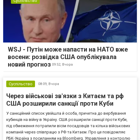
Суспільство
WSJ - Путін може напасти на НАТО вже
восени: розвідка США опублікувала
новий прогноз
09:52,
Вчора
Суспільство
08:09,
Вчора
Через військові зв'язки з Китаєм та рф
США розширили санкції проти Куби
У санкційний список увійшла й особа, причетна до вербування
кубинців на війну в Україну. США розширили санкції проти Куби,
під обмеження потрапили вісім посадовців та кілька військових
компаній через співпрацю з РФ та Китаєм. Про це повідомляє
РБК-Україна з посиланням на Bloomberg. Управління з контролю