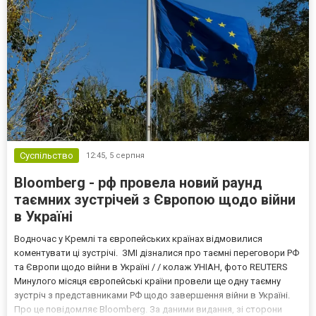
Суспільство
12:45,
5 серпня
Bloomberg - рф провела новий раунд
таємних зустрічей з Європою щодо війни
в Україні
Водночас у Кремлі та європейських країнах відмовилися
коментувати ці зустрічі. ЗМІ дізналися про таємні переговори РФ
та Європи щодо війни в Україні / / колаж УНІАН, фото REUTERS
Минулого місяця європейські країни провели ще одну таємну
зустріч з представниками РФ щодо завершення війни в Україні.
Про це повідомляє Bloomberg. За даними видання, зі сторони