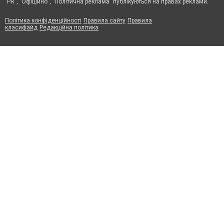
"PR", "Офіційно", "Політична реклама" публікуються на правах реклами.
Політика конфіденційності
Правила сайту
Правила
класифайд
Редакційна політика