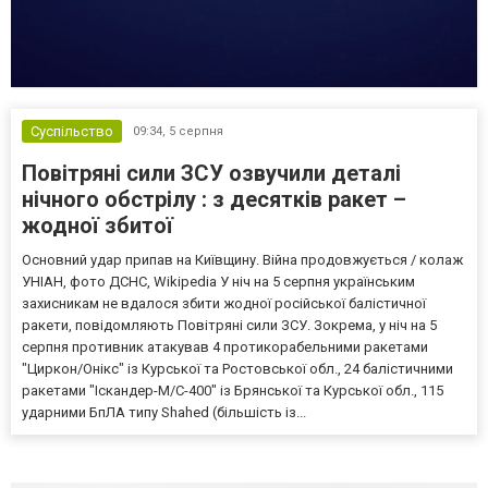
Суспільство
09:34,
5 серпня
Повітряні сили ЗСУ озвучили деталі
нічного обстрілу : з десятків ракет –
жодної збитої
Основний удар припав на Київщину. Війна продовжується / колаж
УНІАН, фото ДСНС, Wikipedia У ніч на 5 серпня українським
захисникам не вдалося збити жодної російської балістичної
ракети, повідомляють Повітряні сили ЗСУ. Зокрема, у ніч на 5
серпня противник атакував 4 протикорабельними ракетами
"Циркон/Онікс" із Курської та Ростовської обл., 24 балістичними
ракетами "Іскандер-М/С-400" із Брянської та Курської обл., 115
ударними БпЛА типу Shahed (більшість із...