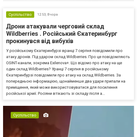
Суспільство
12:53,
Вчора
Дрони атакували черговий склад
Wildberries . Російський Єкатеринбург
прокинувся від вибухів
У російському Єкатеринбурзі вранці 7 серпня повідомили про
атаку дронів. Під ударом склад Wildberries. Про це повідомляють
OSINT-канали, зокрема Exilenova+. Що відомо про атаку на ще
один склад Wildberries? Уранці 7 серпня в російському
Єкатеринбурзі повідомили про атаку на склад Wildberries. За
попередньою інформацією, щонайменше два удари припали на
приміщення, який може використовуватися для посилення
російської армії. Росіяни втікають зі складу після а...
Суспільство