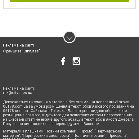
Реклама на сайті
Франшиза "CitySites"
Реклама на сайті:
rek@citysites.ua
Допускається цитування матеріалів без отримання попередньої згоди
06178.com.ua за умови розміщення в тексті обов'язкового посилання на
06178.com.ua - Сайт міста Токмака. Для інтернет-видань обов'язкове
розміщення прямого, відкритого для пошукових систем гіперпосилання
на цитовані статті не нижче другого абзацу в тексті або в якості джерела.
Порушення виняткових прав переслідується Законом.
Матеріали з плашками "Новини компаній", "Промо", "Партнерський
матеріал", "Партнерський спецпроєкт", "Політичні новини", "Пресреліз",