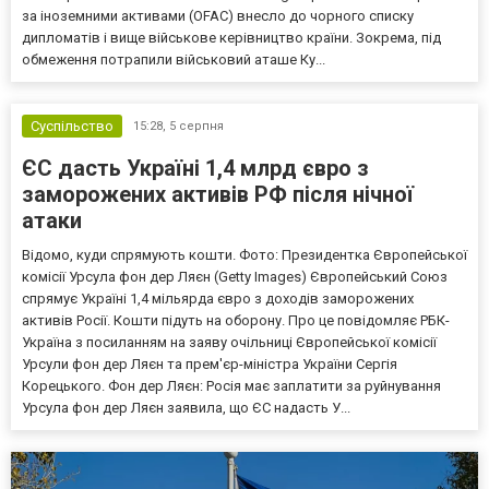
за іноземними активами (OFAC) внесло до чорного списку
дипломатів і вище військове керівництво країни. Зокрема, під
обмеження потрапили військовий аташе Ку...
Суспільство
15:28,
5 серпня
ЄС дасть Україні 1,4 млрд євро з
заморожених активів РФ після нічної
атаки
Відомо, куди спрямують кошти. Фото: Президентка Європейської
комісії Урсула фон дер Ляєн (Getty Images) Європейський Союз
спрямує Україні 1,4 мільярда євро з доходів заморожених
активів Росії. Кошти підуть на оборону. Про це повідомляє РБК-
Україна з посиланням на заяву очільниці Європейської комісії
Урсули фон дер Ляєн та прем'єр-міністра України Сергія
Корецького. Фон дер Ляєн: Росія має заплатити за руйнування
Урсула фон дер Ляєн заявила, що ЄС надасть У...