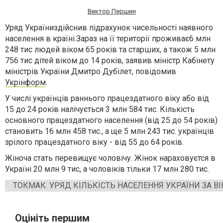
Виктор Першин
Уряд Україниздійснив підрахунок
чисельності наявного
населення
в
країн
і.
Зараз на її території проживає
6 млн
248 тис людей віком 65 років та старших, а також 5 млн
756 тис дітей віком до 14 років
, заявив міністр
Кабінету
міністрів України Дмитро Дубілет, повідом
ив
Укрінформ
.
У числі українців раннього працездатного віку або від
15 до 24 років налічується
3 млн 584 тис.
Кількість
основного працездатного
населення
(від 25 до 54 років)
становить
16 млн 458 тис., а
ще
5 млн 243 тис. українців
зрілого працездатного віку
-
від 55 до 64 років.
Жіноча стать перевищує чоловічу. Жінок нараховуєтся в
Україні 20 млн 9 тис, а чоловіків тільки 17 млн 280 тис.
ТОКМАК. УРЯД КІЛЬКІСТЬ НАСЕЛЕННЯ УКРАЇНИ ЗА В
Оцініть першим