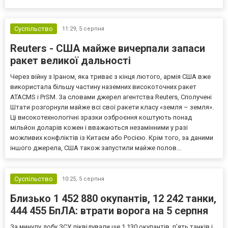
Європи до цих переговорів долучилися колишні
високопосадовці Великої Британії, Франції, Німеччини та Р...
Суспільство
11:29,
5 серпня
Reuters - США майже вичерпали запаси
ракет великої дальності
Через війну з Іраном, яка триває з кінця лютого, армія США вже
використала більшу частину наземних високоточних ракет
ATACMS і PrSM. За словами джерел агентства Reuters, Сполучені
Штати розгорнули майже всі свої ракети класу «земля – земля».
Ці високотехнологічні зразки озброєння коштують понад
мільйон доларів кожен і вважаються незамінними у разі
можливих конфліктів із Китаєм або Росією. Крім того, за даними
іншого джерела, США також запустили майже полов...
Суспільство
10:25,
5 серпня
Близько 1 452 880 окупантів, 12 242 танки,
444 455 БпЛА: втрати ворога на 5 серпня
За минулу добу ЗСУ ліквідували ще 1 130 окупантів, пʼять танків і