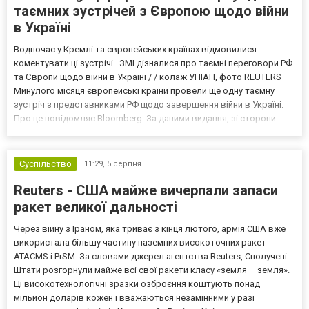
таємних зустрічей з Європою щодо війни
в Україні
Водночас у Кремлі та європейських країнах відмовилися
коментувати ці зустрічі. ЗМІ дізналися про таємні переговори РФ
та Європи щодо війни в Україні / / колаж УНІАН, фото REUTERS
Минулого місяця європейські країни провели ще одну таємну
зустріч з представниками РФ щодо завершення війни в Україні.
Про це повідомляє Bloomberg. За даними видання, зі сторони
Європи до цих переговорів долучилися колишні
високопосадовці Великої Британії, Франції, Німеччини та Р...
Суспільство
11:29,
5 серпня
Reuters - США майже вичерпали запаси
ракет великої дальності
Через війну з Іраном, яка триває з кінця лютого, армія США вже
використала більшу частину наземних високоточних ракет
ATACMS і PrSM. За словами джерел агентства Reuters, Сполучені
Штати розгорнули майже всі свої ракети класу «земля – земля».
Ці високотехнологічні зразки озброєння коштують понад
мільйон доларів кожен і вважаються незамінними у разі