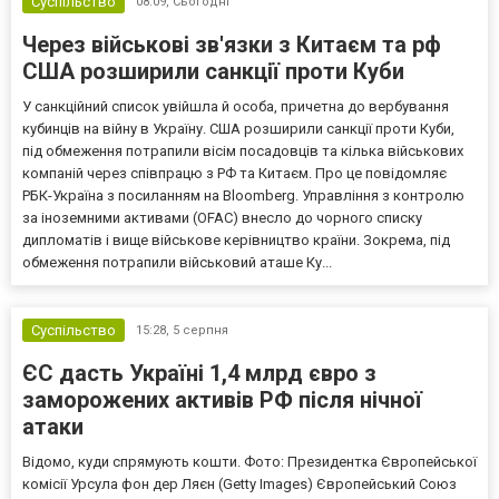
Суспільство
08:09,
Сьогодні
Через військові зв'язки з Китаєм та рф
США розширили санкції проти Куби
У санкційний список увійшла й особа, причетна до вербування
кубинців на війну в Україну. США розширили санкції проти Куби,
під обмеження потрапили вісім посадовців та кілька військових
компаній через співпрацю з РФ та Китаєм. Про це повідомляє
РБК-Україна з посиланням на Bloomberg. Управління з контролю
за іноземними активами (OFAC) внесло до чорного списку
дипломатів і вище військове керівництво країни. Зокрема, під
обмеження потрапили військовий аташе Ку...
Суспільство
15:28,
5 серпня
ЄС дасть Україні 1,4 млрд євро з
заморожених активів РФ після нічної
атаки
Відомо, куди спрямують кошти. Фото: Президентка Європейської
комісії Урсула фон дер Ляєн (Getty Images) Європейський Союз