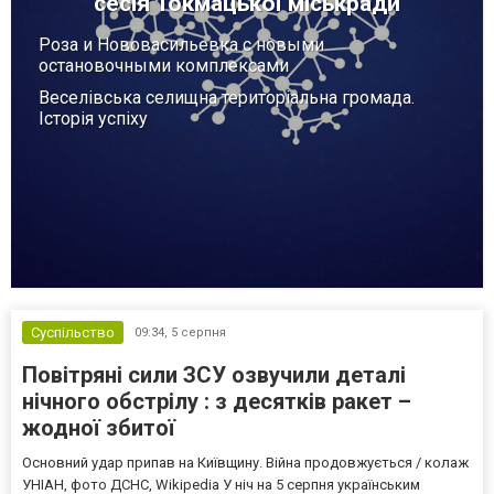
сесія Токмацької міськради
Роза и Нововасильевка с новыми
остановочными комплексами
Веселівська селищна територіальна громада.
Історія успіху
Суспільство
09:34,
5 серпня
Повітряні сили ЗСУ озвучили деталі
нічного обстрілу : з десятків ракет –
жодної збитої
Основний удар припав на Київщину. Війна продовжується / колаж
УНІАН, фото ДСНС, Wikipedia У ніч на 5 серпня українським