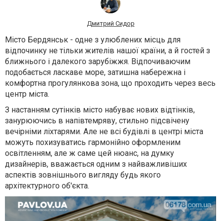
Дмитрий Сидор
Місто Бердянськ - одне з улюблених місць для
відпочинку не тільки жителів нашої країни, а й гостей з
ближнього і далекого зарубіжжя. Відпочиваючим
подобається ласкаве море, затишна набережна і
комфортна прогулянкова зона, що проходить через весь
центр міста.
З настанням сутінків місто набуває нових відтінків,
занурюючись в напівтемряву, стильно підсвічену
вечірніми ліхтарями. Але не всі будівлі в центрі міста
можуть похизуватись гармонійно оформленим
освітленням, але ж саме цей нюанс, на думку
дизайнерів, вважається одним з найважливіших
аспектів зовнішнього вигляду будь якого
архітектурного об'єкта.