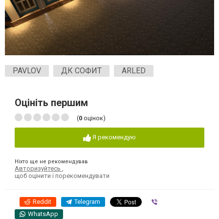
PAVLOV
ДК СОФИТ
ARLED
Оцініть першим
(
0
оцінок)
Я рекомендую
Ніхто ще не рекомендував
Авторизуйтесь
,
щоб оцінити і порекомендувати
Reddit
Telegram
Viber
WhatsApp