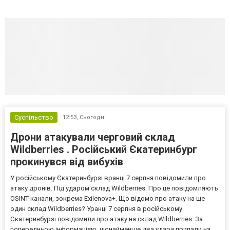
Суспільство
12:53,
Сьогодні
Дрони атакували черговий склад
Wildberries . Російський Єкатеринбург
прокинувся від вибухів
У російському Єкатеринбурзі вранці 7 серпня повідомили про
атаку дронів. Під ударом склад Wildberries. Про це повідомляють
OSINT-канали, зокрема Exilenova+. Що відомо про атаку на ще
один склад Wildberries? Уранці 7 серпня в російському
Єкатеринбурзі повідомили про атаку на склад Wildberries. За
попередньою інформацією, щонайменше два удари припали на