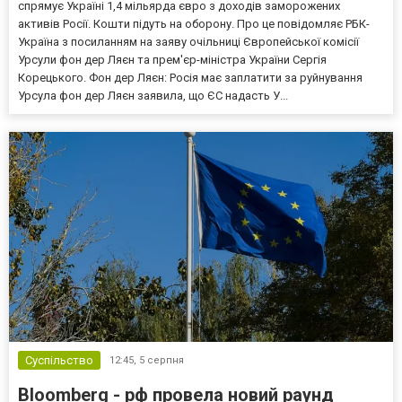
спрямує Україні 1,4 мільярда євро з доходів заморожених
активів Росії. Кошти підуть на оборону. Про це повідомляє РБК-
Україна з посиланням на заяву очільниці Європейської комісії
Урсули фон дер Ляєн та прем'єр-міністра України Сергія
Корецького. Фон дер Ляєн: Росія має заплатити за руйнування
Урсула фон дер Ляєн заявила, що ЄС надасть У...
Суспільство
12:45,
5 серпня
Bloomberg - рф провела новий раунд