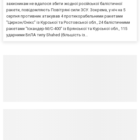
захисникам не вдалося збити жодної російської балістичної
ракети, повідомляють Повітряні сили ЗСУ. Зокрема, у ніч на 5
серпня противник атакував 4 протикорабельними ракетами
"Циркон/Онікс" із Курської та Ростовської обл., 24 балістичними
ракетами "Іскандер-М/С-400" із Брянської та Курської обл., 115
ударними БпЛА типу Shahed (більшість із...