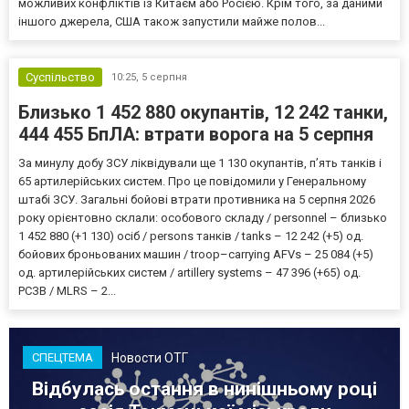
можливих конфліктів із Китаєм або Росією. Крім того, за даними
іншого джерела, США також запустили майже полов...
Суспільство
10:25,
5 серпня
Близько 1 452 880 окупантів, 12 242 танки,
444 455 БпЛА: втрати ворога на 5 серпня
За минулу добу ЗСУ ліквідували ще 1 130 окупантів, пʼять танків і
65 артилерійських систем. Про це повідомили у Генеральному
штабі ЗСУ. Загальні бойові втрати противника на 5 серпня 2026
року орієнтовно склали: особового складу / personnel – близько
1 452 880 (+1 130) осіб / persons танків / tanks – 12 242 (+5) од.
бойових броньованих машин / troop–carrying AFVs – 25 084 (+5)
од. артилерійських систем / artillery systems – 47 396 (+65) од.
РСЗВ / MLRS – 2...
Новости ОТГ
СПЕЦТЕМА
Відбулась остання в нинішньому році