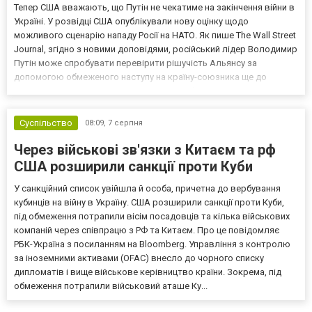
Тепер США вважають, що Путін не чекатиме на закінчення війни в
Україні. У розвідці США опублікували нову оцінку щодо
можливого сценарію нападу Росії на НАТО. Як пише The Wall Street
Journal, згідно з новими доповідями, російський лідер Володимир
Путін може спробувати перевірити рішучість Альянсу за
допомогою обмеженого наступу на країну-союзника ще до
закінчення війни в Україні. Ці нові оцінки з’явилися на тлі нестачі
деяких критично важливих боєприпасів,...
Суспільство
08:09,
7 серпня
Через військові зв'язки з Китаєм та рф
США розширили санкції проти Куби
У санкційний список увійшла й особа, причетна до вербування
кубинців на війну в Україну. США розширили санкції проти Куби,
під обмеження потрапили вісім посадовців та кілька військових
компаній через співпрацю з РФ та Китаєм. Про це повідомляє
РБК-Україна з посиланням на Bloomberg. Управління з контролю
за іноземними активами (OFAC) внесло до чорного списку
дипломатів і вище військове керівництво країни. Зокрема, під
обмеження потрапили військовий аташе Ку...