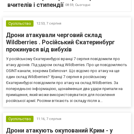
вчителів і стипендії
08:59,
Сьогодні
Суспільство
12:53,
7 серпня
Дрони атакували черговий склад
Wildberries . Російський Єкатеринбург
прокинувся від вибухів
У російському Єкатеринбурзі вранці 7 серпня повідомили про
атаку дронів. Під ударом склад Wildberries. Про це повідомляють
OSINT-канали, зокрема Exilenova+. Що відомо про атаку на ще
один склад Wildberries? Уранці 7 серпня в російському
Єкатеринбурзі повідомили про атаку на склад Wildberries. За
попередньою інформацією, щонайменше два удари припали на
приміщення, який може використовуватися для посилення
російської армії. Росіяни втікають зі складу після а...
Суспільство
11:16,
7 серпня
Дрони атакують окупований Крим - у