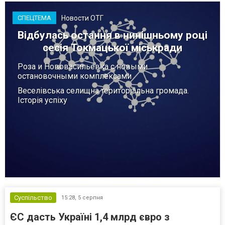
Новости ОТГ
СПЕЦТЕМА
Відбулась остання в нинішньому році
сесія Токмацької міськради
Роза и Нововасильевка с новыми
остановочными комплексами
Веселівська селищна територіальна громада.
Історія успіху
Суспільство
15:28,
5 серпня
ЄС дасть Україні 1,4 млрд євро з