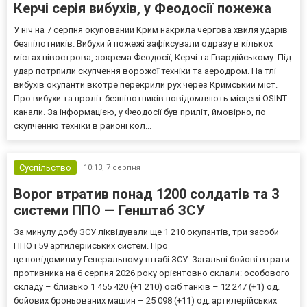
Керчі серія вибухів, у Феодосії пожежа
У ніч на 7 серпня окупований Крим накрила чергова хвиля ударів
безпілотників. Вибухи й пожежі зафіксували одразу в кількох
містах півострова, зокрема Феодосії, Керчі та Гвардійському. Під
удар потрпили скупчення ворожої техніки та аеродром. На тлі
вибухів окупанти вкотре перекрили рух через Кримський міст.
Про вибухи та проліт безпілотників повідомляють місцеві OSINT-
канали. За інформацією, у Феодосії був приліт, ймовірно, по
скупченню техніки в районі кол...
Суспільство
10:13,
7 серпня
Ворог втратив понад 1200 солдатів та 3
системи ППО — Генштаб ЗСУ
За минулу добу ЗСУ ліквідували ще 1 210 окупантів, три засоби
ППО і 59 артилерійських систем. Про
це повідомили у Генеральному штабі ЗСУ. Загальні бойові втрати
противника на 6 серпня 2026 року орієнтовно склали: особового
складу – близько 1 455 420 (+1 210) осіб танків – 12 247 (+1) од.
бойових броньованих машин – 25 098 (+11) од. артилерійських