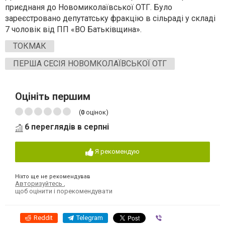
приєднаня до Новомиколаївської ОТГ. Було
зареєстровано депутатську фракцію в сільраді у складі
7 чоловік від ПП «ВО Батьківщина».
ТОКМАК
ПЕРША СЕСІЯ НОВОМКОЛАЇВСЬКОЇ ОТГ
Оцініть першим
(
0
оцінок)
6 переглядів в серпні
Я рекомендую
Ніхто ще не рекомендував
Авторизуйтесь
,
щоб оцінити і порекомендувати
Reddit
Telegram
Viber