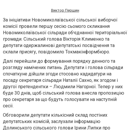
Виктор Першин
За ініціативи Новомиколаївської сільської виборчої
комісії провели першу сесію сьомого скликання
Новомиколаївської сільради обיִєднанної територіальної
громади. Сільський голова Вікторія Клименко та
депутати одержалинові депутатські посвідчення та
склали присягу, повідомило Токмакінформбюро.
Далі перейшли до формування порядку денного та
розгляду намічених питань. Депутати і голова сільради
спочаткуне дійшли згоди стосовно кадидатури на
посаду секретаря сільради Наталії Сахно, як згодом і
другої претендентки – Людмили Нагорної. Тепер у них
буде 30 днів, щоб сільський голова внесла пропозицію
про секретаря за що будуть голосувати на наступній
сесії.
Обговорили депутати кількісний склад постіних
депутатських комісій, заслухали інформацію
Долинського сільського голови Ірини Липки про