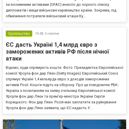
за іноземними активами (OFAC) внесло до чорного списку
дипломатів і вище військове керівництво країни. Зокрема, під
обмеження потрапили військовий аташе Ку...
Суспільство
15:28,
5 серпня
ЄС дасть Україні 1,4 млрд євро з
заморожених активів РФ після нічної
атаки
Відомо, куди спрямують кошти. Фото: Президентка Європейської
комісії Урсула фон дер Ляєн (Getty Images) Європейський Союз
спрямує Україні 1,4 мільярда євро з доходів заморожених
активів Росії. Кошти підуть на оборону. Про це повідомляє РБК-
Україна з посиланням на заяву очільниці Європейської комісії
Урсули фон дер Ляєн та прем'єр-міністра України Сергія
Корецького. Фон дер Ляєн: Росія має заплатити за руйнування
Урсула фон дер Ляєн заявила, що ЄС надасть У...