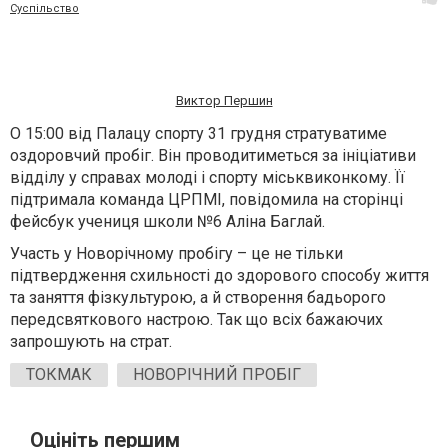
Суспільство
Виктор Першин
О 15:00 від Палацу спорту 31 грудня стратуватиме
оздоровчий пробіг. Він проводитиметься за ініціативи
відділу у справах молоді і спорту міськвиконкому. Її
підтримала команда ЦРПМІ, повідомила на сторінці
фейсбук учениця школи №6 Аліна Баглай.
Участь у Новорічному пробігу – це не тільки
підтвердження схильності до здорового способу життя
та заняття фізкультурою, а й створення бадьорого
передсвяткового настрою. Так що всіх бажаючих
запрошують на страт.
ТОКМАК
НОВОРІЧНИЙ ПРОБІГ
Оцініть першим