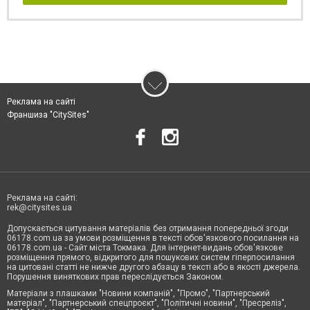
Реклама на сайті
Франшиза "CitySites"
Реклама на сайті:
rek@citysites.ua
Допускається цитування матеріалів без отримання попередньої згоди
06178.com.ua за умови розміщення в тексті обов'язкового посилання на
06178.com.ua - Сайт міста Токмака. Для інтернет-видань обов'язкове
розміщення прямого, відкритого для пошукових систем гіперпосилання
на цитовані статті не нижче другого абзацу в тексті або в якості джерела.
Порушення виняткових прав переслідується Законом.
Матеріали з плашками "Новини компаній", "Промо", "Партнерський
матеріал", "Партнерський спецпроєкт", "Політичні новини", "Пресреліз",