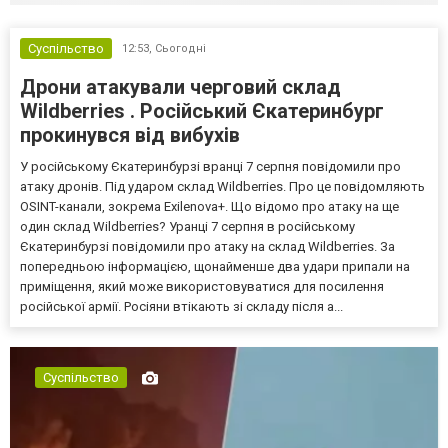
Суспільство
12:53,
Сьогодні
Дрони атакували черговий склад
Wildberries . Російський Єкатеринбург
прокинувся від вибухів
У російському Єкатеринбурзі вранці 7 серпня повідомили про
атаку дронів. Під ударом склад Wildberries. Про це повідомляють
OSINT-канали, зокрема Exilenova+. Що відомо про атаку на ще
один склад Wildberries? Уранці 7 серпня в російському
Єкатеринбурзі повідомили про атаку на склад Wildberries. За
попередньою інформацією, щонайменше два удари припали на
приміщення, який може використовуватися для посилення
російської армії. Росіяни втікають зі складу після а...
Суспільство