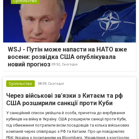
Суспільство
WSJ - Путін може напасти на НАТО вже
восени: розвідка США опублікувала
новий прогноз
09:52,
Сьогодні
Суспільство
08:09,
Сьогодні
Через військові зв'язки з Китаєм та рф
США розширили санкції проти Куби
У санкційний список увійшла й особа, причетна до вербування
кубинців на війну в Україну. США розширили санкції проти Куби,
під обмеження потрапили вісім посадовців та кілька військових
компаній через співпрацю з РФ та Китаєм. Про це повідомляє
РБК-Україна з посиланням на Bloomberg. Управління з контролю