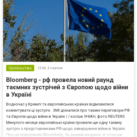
Суспільство
12:45,
5 серпня
Bloomberg - рф провела новий раунд
таємних зустрічей з Європою щодо війни
в Україні
Водночас у Кремлі та європейських країнах відмовилися
коментувати ці зустрічі. ЗМІ дізналися про таємні переговори РФ
та Європи щодо війни в Україні / / колаж УНІАН, фото REUTERS
Минулого місяця європейські країни провели ще одну таємну
зустріч з представниками РФ щодо завершення війни в Україні.
Про це повідомляє Bloomberg. За даними видання, зі сторони