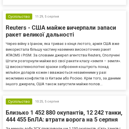
Європи до цих переговорів долучилися колишні
високопосадовці Великої Британії, Франції, Німеччини та Р...
Суспільство
11:29,
5 серпня
Reuters - США майже вичерпали запаси
ракет великої дальності
Через війну з Іраном, яка триває з кінця лютого, армія США вже
використала більшу частину наземних високоточних ракет
ATACMS і PrSM. За словами джерел агентства Reuters, Сполучені
Штати розгорнули майже всі свої ракети класу «земля – земля».
Ці високотехнологічні зразки озброєння коштують понад
мільйон доларів кожен і вважаються незамінними у разі
можливих конфліктів із Китаєм або Росією. Крім того, за даними
іншого джерела, США також запустили майже полов...
Суспільство
10:25,
5 серпня
Близько 1 452 880 окупантів, 12 242 танки,
444 455 БпЛА: втрати ворога на 5 серпня
За минулу добу ЗСУ ліквідували ще 1 130 окупантів, пʼять танків і