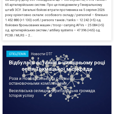
65 артилерійських систем. Про це повідомили у Генеральному
штабі ЗСУ. Загальні бойові втрати противника на 5 серпня 2026
року орієнтовно склали: особового складу / personnel – близько
1 452 880 (+1 130) осіб / persons танків / tanks – 12 242 (+5) од.
бойових броньованих машин / troop–carrying AFVs – 25 084 (+5)
од. артилерійських систем / artillery systems – 47 396 (+65) од.
РСЗВ / MLRS – 2...
Новости ОТГ
СПЕЦТЕМА
Відбулась остання в нинішньому році
сесія Токмацької міськради
Роза и Нововасильевка с новыми
остановочными комплексами
Веселівська селищна територіальна громада.
Історія успіху