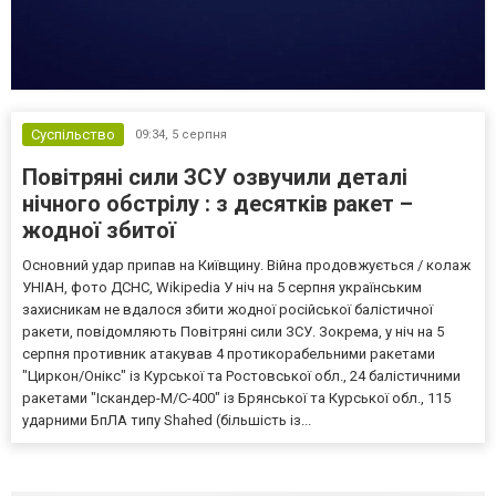
Суспільство
09:34,
5 серпня
Повітряні сили ЗСУ озвучили деталі
нічного обстрілу : з десятків ракет –
жодної збитої
Основний удар припав на Київщину. Війна продовжується / колаж
УНІАН, фото ДСНС, Wikipedia У ніч на 5 серпня українським
захисникам не вдалося збити жодної російської балістичної
ракети, повідомляють Повітряні сили ЗСУ. Зокрема, у ніч на 5
серпня противник атакував 4 протикорабельними ракетами
"Циркон/Онікс" із Курської та Ростовської обл., 24 балістичними
ракетами "Іскандер-М/С-400" із Брянської та Курської обл., 115
ударними БпЛА типу Shahed (більшість із...