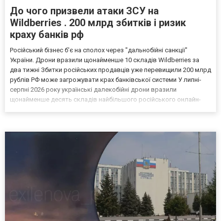
До чого призвели атаки ЗСУ на
Wildberries . 200 млрд збитків і ризик
краху банків рф
Російський бізнес б'є на сполох через "дальнобійні санкції"
України. Дрони вразили щонайменше 10 складів Wildberries за
два тижні Збитки російських продавців уже перевищили 200 млрд
рублів РФ може загрожувати крах банківської системи У липні-
серпні 2026 року українські далекобійні дрони вразили
щонайменше десять складів найбільшого російського онлайн-
рітейлера Wildberries, спровокувавши масштабні пожежі. Поки
Кремль заперечує роль компанії в постачанні тов...