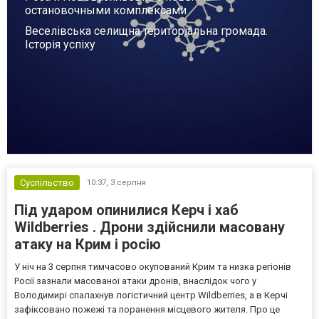
остановочными комплексами
Веселівська селищна територіальна громада.
Історія успіху
Суспільство
10:37,
3 серпня
Під ударом опинилися Керч і хаб
Wildberries . Дрони здійснили масовану
атаку на Крим і росію
У ніч на 3 серпня тимчасово окупований Крим та низка регіонів
Росії зазнали масованої атаки дронів, внаслідок чого у
Володимирі спалахнув логістичний центр Wildberries, а в Керчі
зафіксовано пожежі та поранення місцевого жителя. Про це