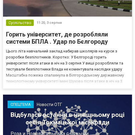
Суспільство
11:20,
3 серпня
Горить університет, де розробляли
системи БПЛА . Удар по Бєлгороду
Цього літа навчальний заклад набирав школярів на курси з
розробки безпілотників. Коротко: У Бєлгороді горить
університет після атаки в ніч на 3 серпня У виші розробляли та
тестували безпілотники Влада не коментувала наслідки удару
Масштабна пожежа спалахнула в Білгородському державному
технологічному університеті імені Шухова після атаки в ніч на 3
серпня - у цьому закладі розробляли та тестували безпілотники.
Як пише російський Telegram-канал Astra, наслі...
Новости ОТГ
СПЕЦТЕМА
Відбулась остання в нинішньому році
сесія Токмацької міськради
Роза и Нововасильевка с новыми