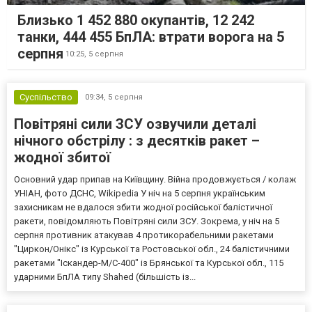
Близько 1 452 880 окупантів, 12 242
танки, 444 455 БпЛА: втрати ворога на 5
серпня
10:25,
5 серпня
Суспільство
09:34,
5 серпня
Повітряні сили ЗСУ озвучили деталі
нічного обстрілу : з десятків ракет –
жодної збитої
Основний удар припав на Київщину. Війна продовжується / колаж
УНІАН, фото ДСНС, Wikipedia У ніч на 5 серпня українським
захисникам не вдалося збити жодної російської балістичної
ракети, повідомляють Повітряні сили ЗСУ. Зокрема, у ніч на 5
серпня противник атакував 4 протикорабельними ракетами
"Циркон/Онікс" із Курської та Ростовської обл., 24 балістичними
ракетами "Іскандер-М/С-400" із Брянської та Курської обл., 115
ударними БпЛА типу Shahed (більшість із...