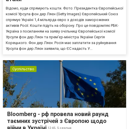
Відомо, куди спрямують кошти. Фото: Президентка Європейської
комісії Урсула фон дер Ляєн (Getty Images) Європейський Союз
спрямує Україні 1,4 мільярда євро з доходів заморожених
активів Росії. Кошти підуть на оборону. Про це повідомляє РБК-
Україна з посиланням на заяву очільниці Європейської комісії
Урсули фон дер Ляєн та прем'єр-міністра України Сергія
Корецького. Фон дер Ляєн: Росія має заплатити за руйнування
Урсула фон дер Ляєн заявила, що ЄС надасть У...
Суспільство
Bloomberg - рф провела новий раунд
таємних зустрічей з Європою щодо
війни в Україні
12:45,
5 серпня