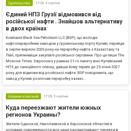
Суспільство
17:24,
3 серпня
Єдиний НПЗ Грузії відмовився від
російської нафти . Знайшов альтернативу
в двох країнах
Компанія Black Sea Petroleum LLC (BSP), що володіє
нафтопереробним заводом у грузинському порту Кулеві, перейде
в серпні-вересні 2026 року на переробку нафти з Казахстану та
Лівії, припинивши закупівлі російської сировини. Про це пише The
Moscow Times. Євросоюз у рамках 21-го пакету вніс Кулевський
НПЗ до санкційного списку, давши йому термін до 25 січня 2027
року для відмови від російської нафти. BSP повідомила, що
завод у Кулеві розпочав переробку казахс...
Новини компаній
17:09,
3 серпня
Куда переезжают жители южных
регионов Украины?
Жители Одесской, Николаевской и Херсонской областей в
условиях современности все чаще рассматривают переезд в