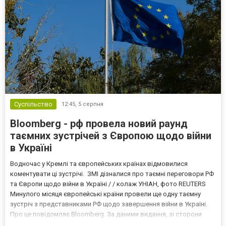
Суспільство
12:45,
5 серпня
Bloomberg - рф провела новий раунд
таємних зустрічей з Європою щодо війни
в Україні
Водночас у Кремлі та європейських країнах відмовилися
коментувати ці зустрічі. ЗМІ дізналися про таємні переговори РФ
та Європи щодо війни в Україні / / колаж УНІАН, фото REUTERS
Минулого місяця європейські країни провели ще одну таємну
зустріч з представниками РФ щодо завершення війни в Україні.
Про це повідомляє Bloomberg. За даними видання, зі сторони
Європи до цих переговорів долучилися колишні