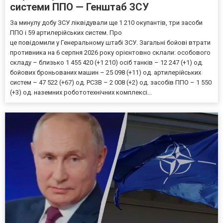
системи ППО — Генштаб ЗСУ
За минулу добу ЗСУ ліквідували ще 1 210 окупантів, три засоби
ППО і 59 артилерійських систем. Про
це повідомили у Генеральному штабі ЗСУ. Загальні бойові втрати
противника на 6 серпня 2026 року орієнтовно склали: особового
складу – близько 1 455 420 (+1 210) осіб танків – 12 247 (+1) од.
бойових броньованих машин – 25 098 (+11) од. артилерійських
систем – 47 522 (+67) од. РСЗВ – 2 008 (+2) од. засобів ППО – 1 550
(+3) од. наземних робототехнічних комплексі...