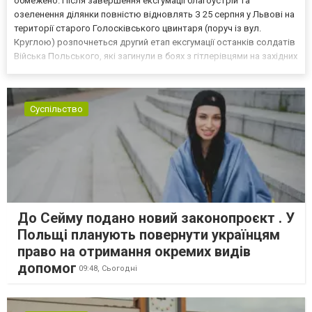
обмежено. Після завершення ексгумації благоустрій та
озеленення ділянки повністю відновлять З 25 серпня у Львові на
території старого Голосківського цвинтаря (поруч із вул.
Круглою) розпочнеться другий етап ексгумації останків солдатів
Війська Польського, які загинули в боях з гітлерівцями на західних
околицях Львова у вересні 1939 року. Про це повідомив керівник
виконкому Садового Євген Бойко, пише Чет...
Суспільство
До Сейму подано новий законопроєкт . У
Польщі планують повернути українцям
право на отримання окремих видів
допомог
09:48,
Сьогодні