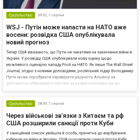
Суспільство
09:52,
7 серпня
WSJ - Путін може напасти на НАТО вже
восени: розвідка США опублікувала
новий прогноз
Тепер США вважають, що Путін не чекатиме на закінчення війни в
Україні. У розвідці США опублікували нову оцінку щодо
можливого сценарію нападу Росії на НАТО. Як пише The Wall Street
Journal, згідно з новими доповідями, російський лідер Володимир
Путін може спробувати перевірити рішучість Альянсу за
допомогою обмеженого наступу на країну-союзника ще до
закінчення війни в Україні. Ці нові оцінки з’явилися на тлі нестачі
деяких критично важливих боєприпасів,...
Суспільство
08:09,
7 серпня
Через військові зв'язки з Китаєм та рф
США розширили санкції проти Куби
У санкційний список увійшла й особа, причетна до вербування
кубинців на війну в Україну. США розширили санкції проти Куби,