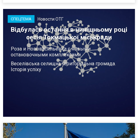
Новости ОТГ
СПЕЦТЕМА
Відбулась остання в нинішньому році
сесія Токмацької міськради
Роза и Нововасильевка с новыми
остановочными комплексами
Веселівська селищна територіальна громада.
Історія успіху