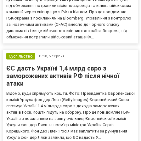
під обмеження потрапили вісім посадовців та кілька військових
компаній через співпрацю з РФ та Китаєм. Про це повідомляє
РБК-Україна з посиланням на Bloomberg. Управління з контролю
за іноземними активами (OFAC) внесло до чорного списку
дипломатів і вище військове керівництво країни. Зокрема, під
обмеження потрапили військовий аташе Ку...
Суспільство
15:28,
5 серпня
ЄС дасть Україні 1,4 млрд євро з
заморожених активів РФ після нічної
атаки
Відомо, куди спрямують кошти. Фото: Президентка Європейської
комісії Урсула фон дер Ляєн (Getty Images) Європейський Союз
спрямує Україні 1,4 мільярда євро з доходів заморожених
активів Росії. Кошти підуть на оборону. Про це повідомляє РБК-
Україна з посиланням на заяву очільниці Європейської комісії
Урсули фон дер Ляєн та прем'єр-міністра України Сергія
Корецького. Фон дер Ляєн: Росія має заплатити за руйнування
Урсула фон дер Ляєн заявила, що ЄС надасть У...