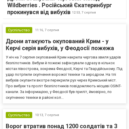
Wildberries . Російський Єкатеринбург
прокинувся від вибухів
12:53,
7 серпня
Суспільство
11:16,
7 серпня
Дрони атакують окупований Крим - у
Керчі серія вибухів, у Феодосії пожежа
У ніч на 7 серпня окупований Крим накрила чергова хвиля ударів
безпілотників. Вибухи й пожежі зафіксували одразу в кількох
містах півострова, зокрема Феодосії, Керчі та Гвардійському. Під
удар потрпили скупчення ворожої техніки та аеродром. На тлі
вибухів окупанти вкотре перекрили рух через Кримський міст.
Про вибухи та проліт безпілотників повідомляють місцеві OSINT-
канали. За інформацією, у Феодосії був приліт, ймовірно, по
скупченню техніки в районі кол...
Суспільство
10:13,
7 серпня
Ворог втратив понад 1200 солдатів та 3