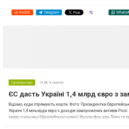
Reddit
Telegram
Viber
Whats
Суспільство
15:28,
5 серпня
ЄС дасть Україні 1,4 млрд євро з з
Відомо, куди спрямують кошти. Фото: Президентка Європейсько
Україні 1,4 мільярда євро з доходів заморожених активів Росі
заяву очільниці Європейської комісії Урсули фон дер Ляєн та п
за руйнування Урсула фон дер Ляєн заявила, що ЄС надасть У..