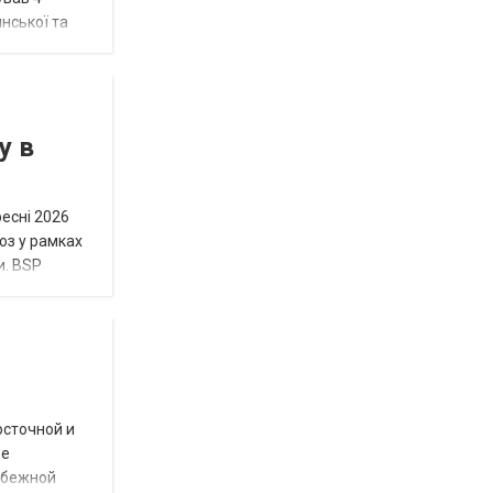
нської та
у в
ресні 2026
юз у рамках
и. BSP
осточной и
ое
убежной