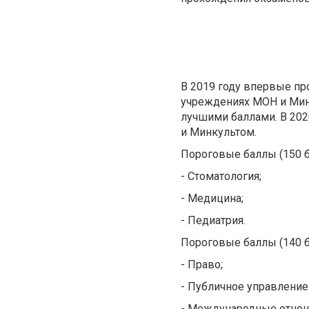
В 2019 году впервые пр
учреждениях МОН и Мин
лучшими баллами. В 202
и Минкультом.
Пороговые баллы (150 б
- Стоматология;
- Медицина;
- Педиатрия.
Пороговые баллы (140 б
- Право;
- Публичное управление
- Международные отнош