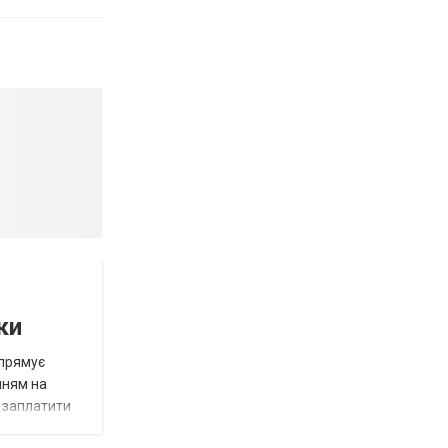
ки
спрямує
нням на
є заплатити