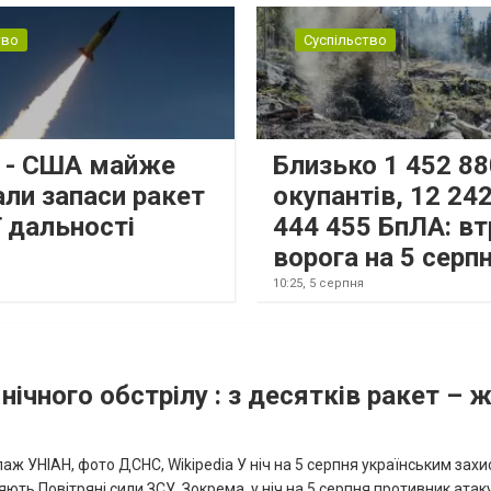
тво
Суспільство
s - США майже
Близько 1 452 88
али запаси ракет
окупантів, 12 242
 дальності
444 455 БпЛА: вт
ворога на 5 серп
10:25,
5 серпня
нічного обстрілу : з десятків ракет – 
аж УНІАН, фото ДСНС, Wikipedia У ніч на 5 серпня українським зах
ють Повітряні сили ЗСУ. Зокрема, у ніч на 5 серпня противник атак