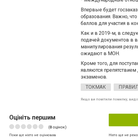
Впервые будет госзаказ
образования. Важно, что
баллов для участия в ко
Как и в 2019-м, в след
подачей документов в 
манипулирования резуль
ожидают в МОН.
Кроме того, для поступ
являются препятствием 
экзаменов.
ТОКМАК
ПРАВИЛ
Якщо ви помітили помилку, виділі
Оцініть першим
(
0
оцінок)
Ніхто ще не рек
Поки ще ніхто не оцінював