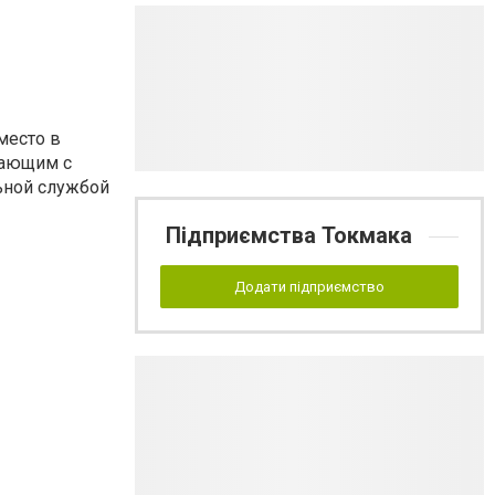
место в
пающим с
льной службой
Підприємства Токмака
Додати підприємство