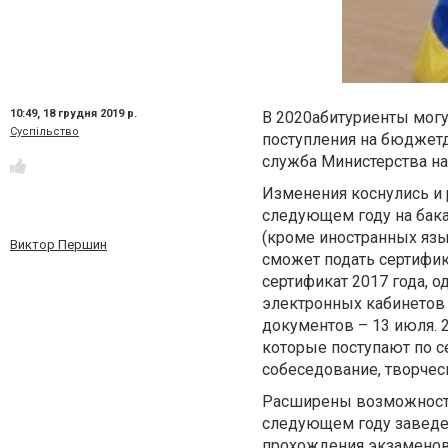
10:49,
18 грудня 2019 р.
В 2020абитуриенты могу
Суспільство
поступления на бюджетд
служба Министерства на
Изменения коснулись и 
следующем году на бака
(кроме иностранных язы
Виктор Першин
сможет подать сертифик
сертификат 2017 года, од
электронных кабинетов и
документов – 13 июля. 
которые поступают по се
собеседование, творче
Расширены возможности
следующем году заведен
прохождения экзаменов