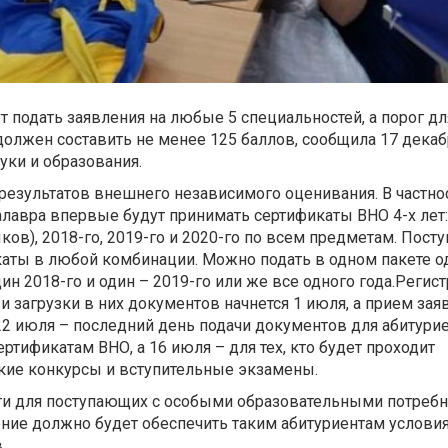
т подать заявления на любые 5 специальностей, а порог дл
олжен составить не менее 125 баллов, сообщила 17 декаб
уки и образования.
результатов внешнего независимого оценивания. В частно
лавра впервые будут принимать сертификаты ВНО 4-х лет:
ков), 2018-го, 2019-го и 2020-го по всем предметам. Пос
аты в любой комбинации. Можно подать в одном пакете о
ин 2018-го и один – 2019-го или же все одного года.
Регист
 загрузки в них документов начнется 1 июля, а прием зая
22 июля – последний день подачи документов для абитурие
ртификатам ВНО, а 16 июля – для тех, кто будет проходит
ские конкурсы и вступительные экзамены.
 для поступающих с особыми образовательными потребн
ие должно будет обеспечить таким абитуриентам условия
.