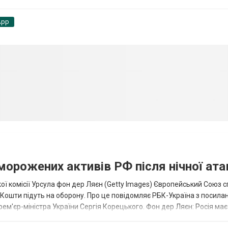
App
аморожених активів РФ після нічної ата
ї комісії Урсула фон дер Ляєн (Getty Images) Європейський Союз 
ї. Кошти підуть на оборону. Про це повідомляє РБК-Україна з посила
рем'єр-міністра України Сергія Корецького. Фон дер Ляєн: Росія ма
.