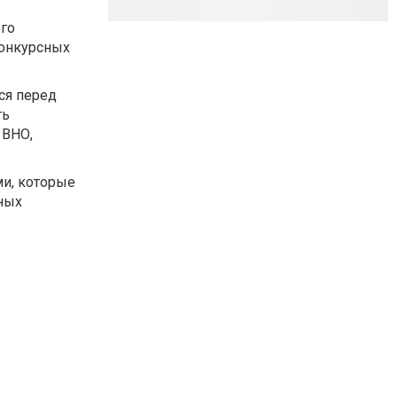
его
конкурсных
ся перед
ть
 ВНО,
ми, которые
ных