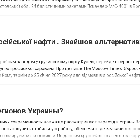
товської обл., 24 балістичними ракетами "Іскандер-М/С-400" із Бря
осійської нафти . Знайшов альтернатив
еробним заводом у грузинському порту Кулеві, перейде в серпні-ве
купівлі російської сировини. Про це пише The Moscow Times. Євросо
 йому термін до 25 січня 2027 року для відмови від російської нафт
гионов Украины?
овиях современности все чаще рассматривают переезд в страны В
ность получить стабильную работу, обеспечить детям качественн
прогнозируемой экономикой. По данным крупнейшего агентства зар