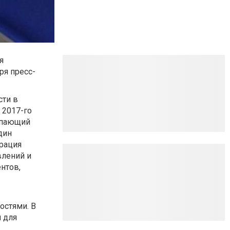
я
ря пресс-
сти
в
 2017-го
тупающий
дин
рация
влений и
нтов,
остями. В
 для