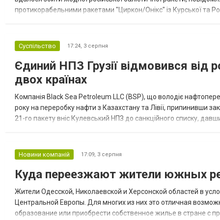
протикорабельними ракетами "Циркон/Онікс" із Курської та Рос
Курської обл., 115 ударними БпЛА типу Shahed (більшість із...
Суспільство
17:24,
3 серпня
Єдиний НПЗ Грузії відмовився від р
двох країнах
Компанія Black Sea Petroleum LLC (BSP), що володіє нафтопер
року на переробку нафти з Казахстану та Лівії, припинивши за
21-го пакету вніс Кулевський НПЗ до санкційного списку, давши
повідомила, що завод у Кулеві розпочав переробку казахс...
Новини компаній
17:09,
3 серпня
Куда переезжают жители южных ре
Жители Одесской, Николаевской и Херсонской областей в усл
Центральной Европы. Для многих из них это отличная возмож
образование или приобрести собственное жилье в стране с 