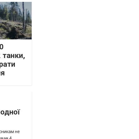
0
 танки,
рати
ня
жодної
исникам не
ував 4