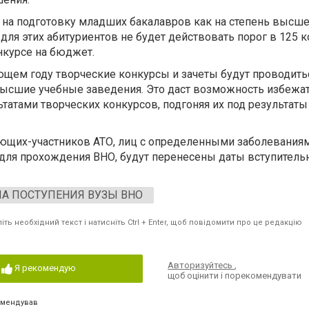
 на подготовку младших бакалавров как на степень высш
 для этих абитуриентов не будет действовать порог в 125 
нкурсе на бюджет.
ующем году творческие конкурсы и зачеты будут проводить
высшие учебные заведения. Это даст возможность избежа
татами творческих конкурсов, подгоняя их под результаты
ающих-участников АТО, лиц с определенными заболевания
для прохождения ВНО, будут перенесены даты вступитель
А ПОСТУПЕНИЯ ВУЗЫ ВНО
ть необхідний текст і натисніть Ctrl + Enter, щоб повідомити про це редакцію
Авторизуйтесь
,
Я рекомендую
щоб оцінити і порекомендувати
омендував