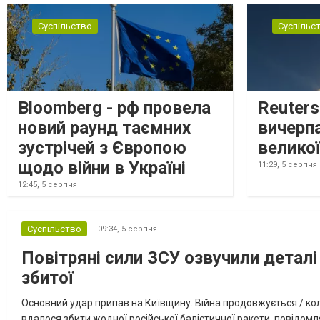
Суспільство
Суспільс
Bloomberg - рф провела
Reuter
новий раунд таємних
вичерп
зустрічей з Європою
великої
щодо війни в Україні
11:29,
5 серпня
12:45,
5 серпня
Суспільство
09:34,
5 серпня
Повітряні сили ЗСУ озвучили деталі 
збитої
Основний удар припав на Київщину. Війна продовжується / кол
вдалося збити жодної російської балістичної ракети, повідомля