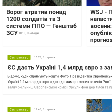
Ворог втратив понад
WSJ - 
1200 солдатів та 3
напаст
системи ППО — Генштаб
восени
ЗСУ
опублі
10:13,
Сьогодні
прогно
Суспільство
15:28,
5 серпня
ЄС дасть Україні 1,4 млрд євро з з
Відомо, куди спрямують кошти. Фото: Президентка Європейсько
Україні 1,4 мільярда євро з доходів заморожених активів Росі
заяву очільниці Європейської комісії Урсули фон дер Ляєн та п
за руйнування Урсула фон дер Ляєн заявила, що ЄС надасть У..
Суспільство
12:45,
5 серпня