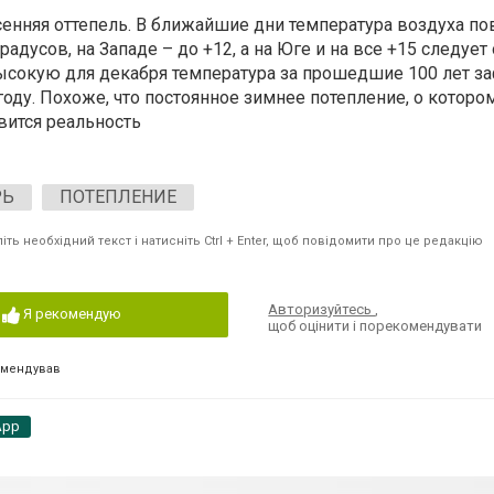
сенняя оттепель. В ближайшие дни температура воздуха по
радусов, на Западе – до +12, а на Юге и на все +15 следует
ысокую для декабря температура за прошедшие 100 лет з
году. Похоже, что постоянное зимнее потепление, о которо
вится реальность
РЬ
ПОТЕПЛЕНИЕ
ть необхідний текст і натисніть Ctrl + Enter, щоб повідомити про це редакцію
Авторизуйтесь
,
Я рекомендую
щоб оцінити і порекомендувати
омендував
App