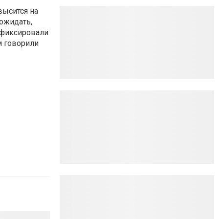
высится на
 ожидать,
афиксировали
м говорили