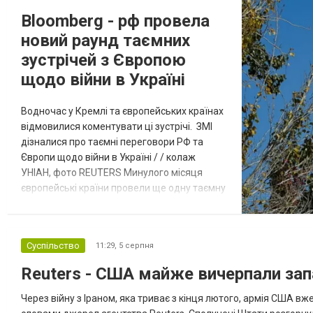
Bloomberg - рф провела
новий раунд таємних
зустрічей з Європою
щодо війни в Україні
Водночас у Кремлі та європейських країнах
відмовилися коментувати ці зустрічі. ЗМІ
дізналися про таємні переговори РФ та
Європи щодо війни в Україні / / колаж
УНІАН, фото REUTERS Минулого місяця
європейські країни провели ще одну таємну
зустріч з представниками РФ щодо
завершення війни в Україні. Про це
повідомляє Bloomberg. За даними видання,
Суспільство
11:29,
5 серпня
зі сторони Європи до цих переговорів
долучилися колишні високопосадовці
Reuters - США майже вичерпали зап
Великої Британії, Франції, Німеччини та Р...
Через війну з Іраном, яка триває з кінця лютого, армія США 