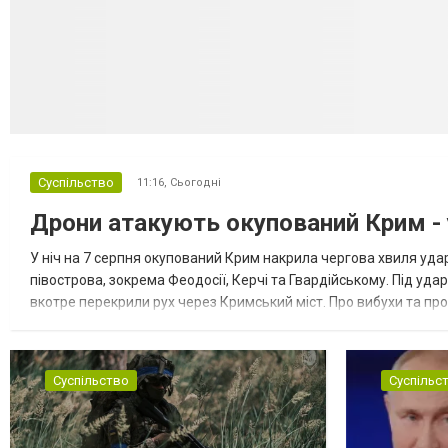
Суспільство
11:16,
Сьогодні
Дрони атакують окупований Крим - у
У ніч на 7 серпня окупований Крим накрила чергова хвиля удар
півострова, зокрема Феодосії, Керчі та Гвардійському. Під уда
вкотре перекрили рух через Кримський міст. Про вибухи та про
Феодосії був приліт, ймовірно, по скупченню техніки в районі кол
Суспільство
Суспільс