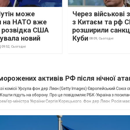
Путін може
Через військові 
и на НАТО вже
з Китаєм та рф 
: розвідка США
розширили санкці
кувала новий
Куби
08:09,
Сьогодні
з
09:52,
Сьогодні
аморожених активів РФ після нічної ата
ї комісії Урсула фон дер Ляєн (Getty Images) Європейський Союз 
ї. Кошти підуть на оборону. Про це повідомляє РБК-Україна з посила
рем'єр-міністра України Сергія Корецького. Фон дер Ляєн: Росія ма
.