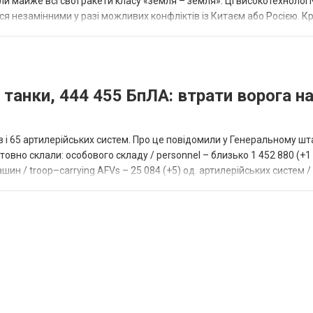
 майже всі свої ракети класу «земля – земля». Ці високотехнологі
незамінними у разі можливих конфліктів із Китаєм або Росією. Крі
 танки, 444 455 БпЛА: втрати ворога на
ів і 65 артилерійських систем. Про це повідомили у Генеральному шт
овно склали: особового складу / personnel – близько 1 452 880 (+1 1
ин / troop–carrying AFVs – 25 084 (+5) од. артилерійських систем / a