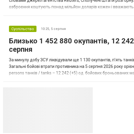
словами джерел агентства Reuters, Сполучені Штати розгорнули
озброєння коштують понад мільйон доларів кожен і вважаються 
даними іншого джерела, США також запустили майже полов...
Суспільство
10:25,
5 серпня
Близько 1 452 880 окупантів, 12 242
серпня
За минулу добу ЗСУ ліквідували ще 1 130 окупантів, пʼять танк
Загальні бойові втрати противника на 5 серпня 2026 року орієнт
persons танків / tanks – 12 242 (+5) од. бойових броньованих маш
systems – 47 396 (+65) од. РСЗВ / MLRS – 2...