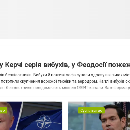
 Керчі серія вибухів, у Феодосії поже
ів безпілотників. Вибухи й пожежі зафіксували одразу в кількох міс
р потрпили скупчення ворожої техніки та аеродром. На тлі вибухів о
літ безпілотників повідомляють місцеві OSINT-канали. За інформаці
...
тво
Суспільство