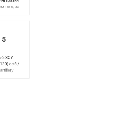
чні зразки
м того, за
 5
абі ЗСУ.
30) осіб /
rtillery
Відбулась