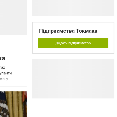
Підприємства Токмака
Додати підприємство
жа
тах
купанти
єю, у