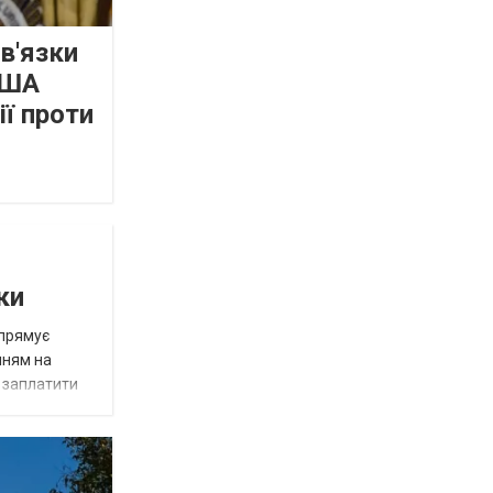
зв'язки
США
ї проти
ки
спрямує
нням на
є заплатити