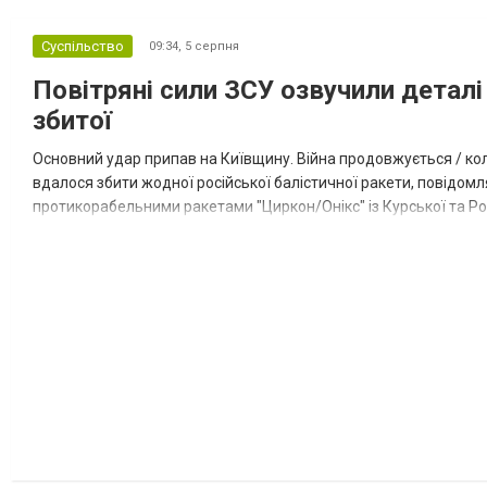
Суспільство
09:34,
5 серпня
Повітряні сили ЗСУ озвучили деталі 
збитої
Основний удар припав на Київщину. Війна продовжується / кол
вдалося збити жодної російської балістичної ракети, повідомля
протикорабельними ракетами "Циркон/Онікс" із Курської та Рос
Курської обл., 115 ударними БпЛА типу Shahed (більшість із...