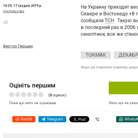
14:29,
17 грудня 2019 р.
На Украину приходит ве
Суспільство
Севере и Востокедо +8 г
сообщила
ТСН
. Такую в
в последний раз в 2006 
синоптики, все же стано
Виктор Першин
ТОКМАК
ДЕКАБ
Якщо ви помітили помилку, виділі
Оцініть першим
(
0
оцінок)
Ніхто ще не рек
Поки ще ніхто не оцінював
Reddit
Telegram
Viber
Whats