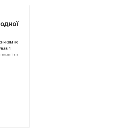
остання
Новости
в
СПЕЦТЕМА
ОТГ
жодної
нинішньому
році
исникам не
сесія
ував 4
нської та
Токмацької
міськради
Роза
и
Нововасильевка
с
новыми
остановочными
комплексами
Веселівська
селищна