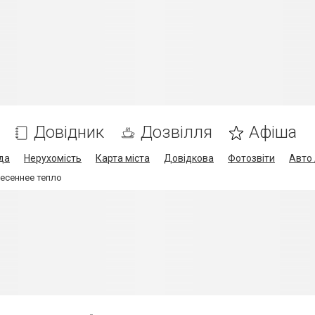
Довідник
Дозвілля
Афіша
да
Нерухомість
Карта міста
Довідкова
Фотозвіти
Авто 
весеннее тепло