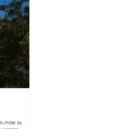
 і PrSM. За