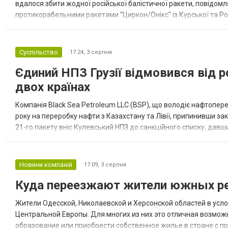
вдалося збити жодної російської балістичної ракети, повідомля
протикорабельними ракетами "Циркон/Онікс" із Курської та Рос
Курської обл., 115 ударними БпЛА типу Shahed (більшість із...
Суспільство
17:24,
3 серпня
Єдиний НПЗ Грузії відмовився від р
двох країнах
Компанія Black Sea Petroleum LLC (BSP), що володіє нафтопер
року на переробку нафти з Казахстану та Лівії, припинивши за
21-го пакету вніс Кулевський НПЗ до санкційного списку, давши
повідомила, що завод у Кулеві розпочав переробку казахс...
Новини компаній
17:09,
3 серпня
Куда переезжают жители южных ре
Жители Одесской, Николаевской и Херсонской областей в усл
Центральной Европы. Для многих из них это отличная возмож
образование или приобрести собственное жилье в стране с 