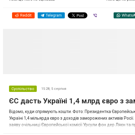
Reddit
Telegram
Viber
Whats
Суспільство
15:28,
5 серпня
ЄС дасть Україні 1,4 млрд євро з з
Відомо, куди спрямують кошти. Фото: Президентка Європейсько
Україні 1,4 мільярда євро з доходів заморожених активів Росі
заяву очільниці Європейської комісії Урсули фон дер Ляєн та п
за руйнування Урсула фон дер Ляєн заявила, що ЄС надасть У..