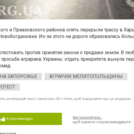
го и Приазовского районов опять перерыли трассу в Хар
овобогдановки. Из-за этого на дороге образовалась боль
тестовать против принятия закона о продаже земли. В лю
 просьбе аграриев Украины: отдать приоритетв выкупе пе
омад.
 НА ЗАПОРОЖЬЕ
АГРАРИИ МЕЛИТОПОЛЬЩИНЫ
ОТЕСТ
ть необхідний текст і натисніть Ctrl + Enter, щоб повідомити про це редакцію
Авторизуйтесь
,
Я рекомендую
щоб оцінити і порекомендувати
омендував