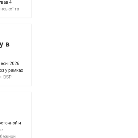
ував 4
нської та
у в
ресні 2026
юз у рамках
и. BSP
осточной и
ое
убежной