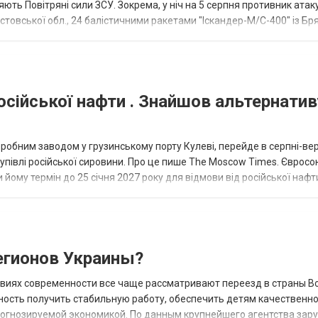
ють Повітряні сили ЗСУ. Зокрема, у ніч на 5 серпня противник атак
товської обл., 24 балістичними ракетами "Іскандер-М/С-400" із Бря
осійської нафти . Знайшов альтернатив
еробним заводом у грузинському порту Кулеві, перейде в серпні-ве
купівлі російської сировини. Про це пише The Moscow Times. Євросо
 йому термін до 25 січня 2027 року для відмови від російської нафт
гионов Украины?
овиях современности все чаще рассматривают переезд в страны В
ность получить стабильную работу, обеспечить детям качественн
прогнозируемой экономикой. По данным крупнейшего агентства зар