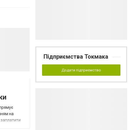
Підприємства Токмака
Додати підприємство
ки
спрямує
нням на
є заплатити