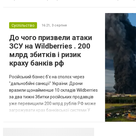
недвижимости в Украине Homium homium.ua, в 2026 году среди
Суспільство
16:21,
3 серпня
До чого призвели атаки
ЗСУ на Wildberries . 200
млрд збитків і ризик
краху банків рф
Російський бізнес б'є на сполох через
"дальнобійні санкції" України. Дрони
вразили щонайменше 10 складів Wildberries
за два тижні Збитки російських продавців
уже перевищили 200 млрд рублів РФ може
загрожувати крах банківської системи У
липні-серпні 2026 року українські
далекобійні дрони вразили щонайменше
десять складів найбільшого російського