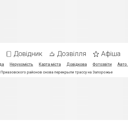
Довідник
Дозвілля
Афіша
да
Нерухомість
Карта міста
Довідкова
Фотозвіти
Авто 
 Приазовского районов снова перекрыли трассу на Запорожье