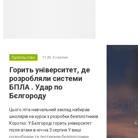
онлайн-рітейлера Wildberries,
спровокувавши масштабні пожежі. Поки
Кремль заперечує роль компанії в
постачанні тов...
Суспільство
11:20,
3 серпня
Горить університет, де
розробляли системи
БПЛА . Удар по
Бєлгороду
Цього літа навчальний заклад набирав
школярів на курси з розробки безпілотників.
Коротко: У Бєлгороді горить університет
після атаки в ніч на 3 серпня У виші
розробляли та тестували безпілотники