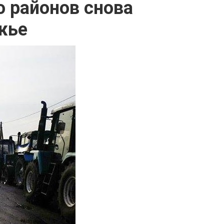
о районов снова
жье