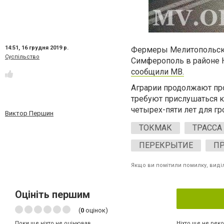
14:51,
16 грудня 2019 р.
Фермеры Мелитопольско
Суспільство
Симферополь в районе Н
сообщили МВ.
Аграрии продолжают про
требуют прислушаться к
четырех-пяти лет для гр
Виктор Першин
ТОКМАК
ТРАССА
ПЕРЕКРЫТИЕ
ПР
Якщо ви помітили помилку, виділі
Оцініть першим
(
0
оцінок)
Ніхто ще не рек
Поки ще ніхто не оцінював