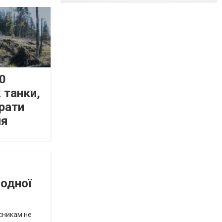
0
 танки,
рати
ня
жодної
исникам не