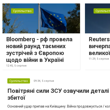
Суспільство
Суспільс
Bloomberg - рф провела
Reuter
новий раунд таємних
вичерп
зустрічей з Європою
великої
щодо війни в Україні
11:29,
5 серпня
12:45,
5 серпня
Суспільство
09:34,
5 серпня
Повітряні сили ЗСУ озвучили деталі 
збитої
Основний удар припав на Київщину. Війна продовжується / кол