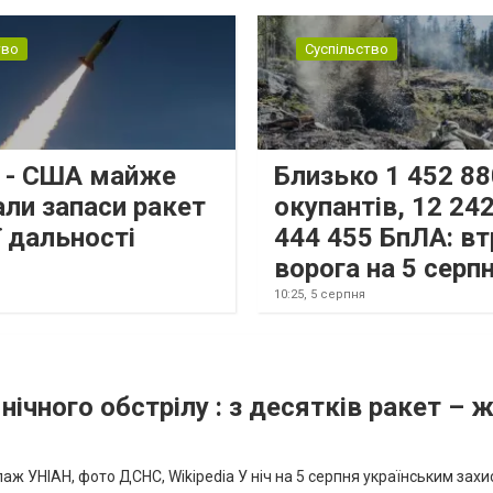
тво
Суспільство
s - США майже
Близько 1 452 88
али запаси ракет
окупантів, 12 242
 дальності
444 455 БпЛА: вт
ворога на 5 серп
10:25,
5 серпня
нічного обстрілу : з десятків ракет – 
аж УНІАН, фото ДСНС, Wikipedia У ніч на 5 серпня українським зах