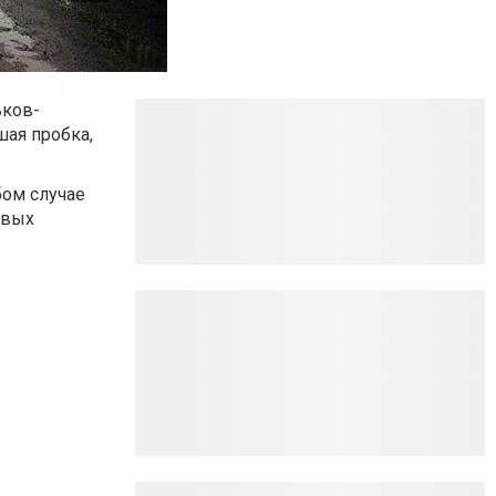
ьков-
шая пробка,
бом случае
рвых