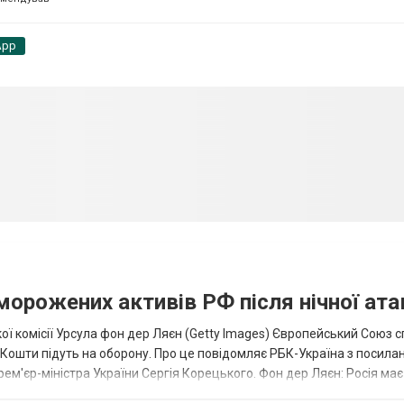
App
аморожених активів РФ після нічної ата
ї комісії Урсула фон дер Ляєн (Getty Images) Європейський Союз 
ї. Кошти підуть на оборону. Про це повідомляє РБК-Україна з посила
рем'єр-міністра України Сергія Корецького. Фон дер Ляєн: Росія ма
.