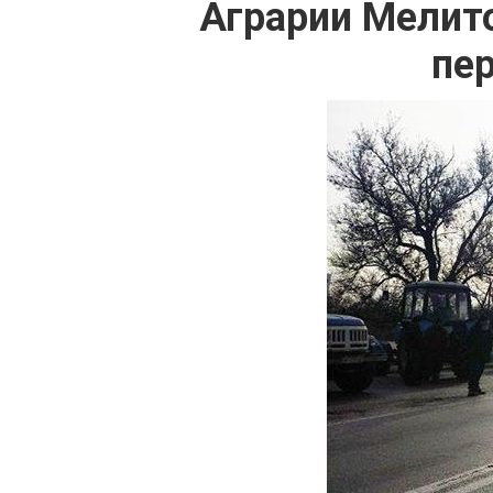
Аграрии Мелито
пе