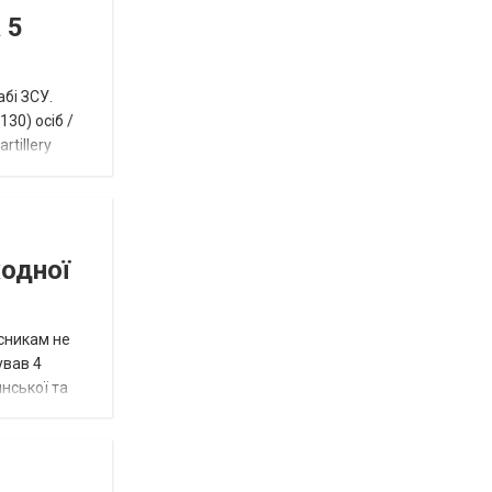
 5
абі ЗСУ.
30) осіб /
rtillery
жодної
исникам не
ував 4
нської та