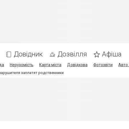
Довідник
Дозвілля
Афіша
да
Нерухомість
Карта міста
Довідкова
Фотозвіти
Авто 
а нарушителя заплатят родственники