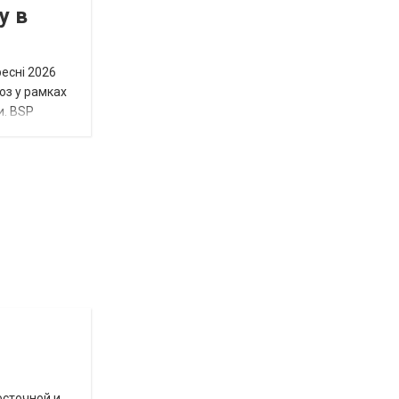
у в
ресні 2026
юз у рамках
и. BSP
Відбулась
остання
Новости
в
СПЕЦТЕМА
ОТГ
нинішньому
осточной и