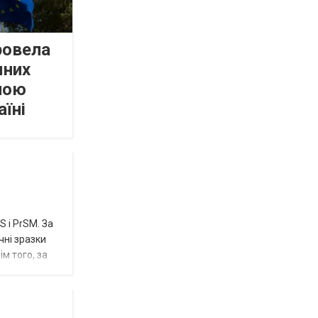
ровела
мних
пою
аїні
 і PrSM. За
чні зразки
м того, за