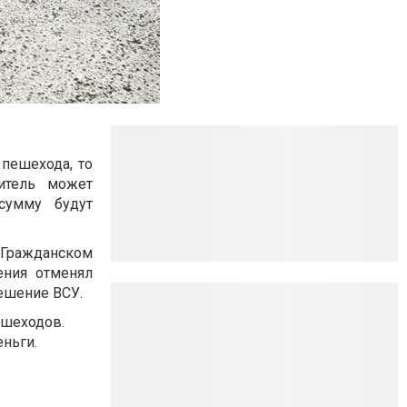
пешехода, то
итель может
сумму будут
 Гражданском
ения отменял
ешение ВСУ.
ешеходов.
еньги.