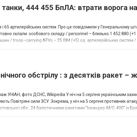
 танки, 444 455 БпЛА: втрати ворога на
ів і 65 артилерійських систем. Про це повідомили у Генеральному шт
овно склали: особового складу / personnel – близько 1 452 880 (+1 1
ин / troop–carrying AFVs – 25 084 (+5) од. артилерійських систем / a
нічного обстрілу : з десятків ракет – 
аж УНІАН, фото ДСНС, Wikipedia У ніч на 5 серпня українським зах
ють Повітряні сили ЗСУ. Зокрема, у ніч на 5 серпня противник атак
товської обл., 24 балістичними ракетами "Іскандер-М/С-400" із Бря