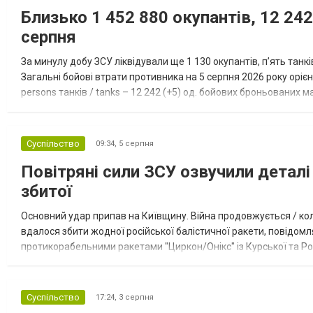
Близько 1 452 880 окупантів, 12 242
серпня
За минулу добу ЗСУ ліквідували ще 1 130 окупантів, пʼять танк
Загальні бойові втрати противника на 5 серпня 2026 року орієнт
persons танків / tanks – 12 242 (+5) од. бойових броньованих маш
systems – 47 396 (+65) од. РСЗВ / MLRS – 2...
Суспільство
09:34,
5 серпня
Повітряні сили ЗСУ озвучили деталі 
збитої
Основний удар припав на Київщину. Війна продовжується / кол
вдалося збити жодної російської балістичної ракети, повідомля
протикорабельними ракетами "Циркон/Онікс" із Курської та Рос
Курської обл., 115 ударними БпЛА типу Shahed (більшість із...
Суспільство
17:24,
3 серпня