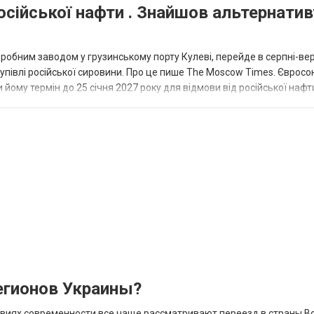
осійської нафти . Знайшов альтернатив
еробним заводом у грузинському порту Кулеві, перейде в серпні-ве
купівлі російської сировини. Про це пише The Moscow Times. Євросо
 йому термін до 25 січня 2027 року для відмови від російської нафт
гионов Украины?
овиях современности все чаще рассматривают переезд в страны В