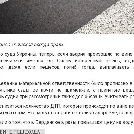
вило «пешеход всегда прав».
 суда Украины, теперь, если авария произошла по вине 
плачивать именно он. Очень интересный нюанс, вод
ию, даже если пешеход погиб, тогда, выплачивать 
о.
ведение материальной ответственности было прописано в
практике суды ее почти не применяли, а принятые реш
ь судьи при рассмотрении таких дел обязаны учитывать р
снизиться количество ДТП, которые происходят по вине п
ься о том. Что могут потерять не только здоровье, но и д
ли о том,
что в Бердянске в разы повышают цену на воду.
 ВИНЕ ПЕШЕХОДА