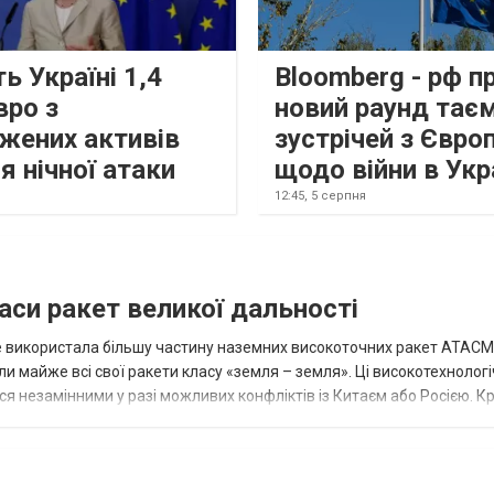
ь Україні 1,4
Bloomberg - рф п
вро з
новий раунд тає
жених активів
зустрічей з Євро
я нічної атаки
щодо війни в Укр
12:45,
5 серпня
аси ракет великої дальності
вже використала більшу частину наземних високоточних ракет ATACMS
 майже всі свої ракети класу «земля – земля». Ці високотехнологі
незамінними у разі можливих конфліктів із Китаєм або Росією. Крі