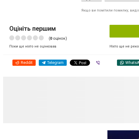
Якщо ви помітили помилку, виділі
Оцініть першим
(
0
оцінок)
Ніхто ще не рек
Поки ще ніхто не оцінював
Reddit
Telegram
Viber
Whats