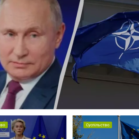
тво
Суспільство