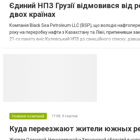
Єдиний НПЗ Грузії відмовився від р
двох країнах
Компанія Black Sea Petroleum LLC (BSP), що володіє нафтопер
року на переробку нафти з Казахстану та Лівії, припинивши за
21-го пакету вніс Кулевський НПЗ до санкційного списку, давши
повідомила, що завод у Кулеві розпочав переробку казахс...
Новини компаній
17:09,
3 серпня
Куда переезжают жители южных ре
Жители Одесской, Николаевской и Херсонской областей в усл