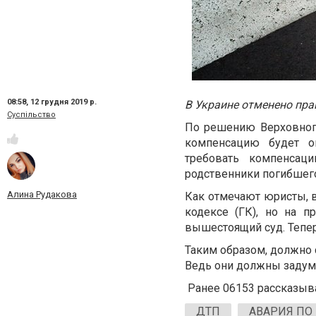
08:58,
12 грудня 2019 р.
В Украине отменено пра
Суспільство
По решению Верховного
компенсацию будет о
требовать компенсац
родственники погибшег
Алина Рудакова
Как отмечают юристы, 
кодексе (ГК), но на 
вышестоящий суд. Тепер
Таким образом, должно 
Ведь они должны задумат
Ранее 06153 рассказыва
ДТП
АВАРИЯ ПО