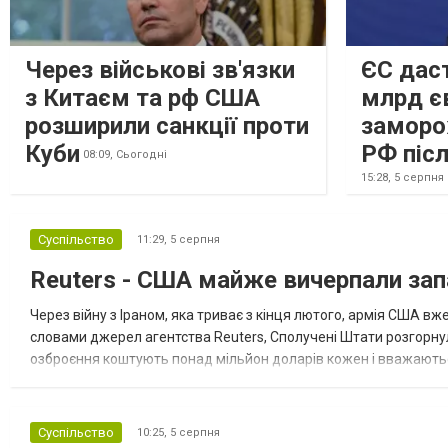
важливих боєприпасів,...
Через військові зв'язки
ЄС даст
з Китаєм та рф США
млрд є
розширили санкції проти
заморо
Куби
РФ післ
08:09,
Сьогодні
15:28,
5 серпня
Суспільство
11:29,
5 серпня
Reuters - США майже вичерпали зап
Через війну з Іраном, яка триває з кінця лютого, армія США 
словами джерел агентства Reuters, Сполучені Штати розгорнули
озброєння коштують понад мільйон доларів кожен і вважаються 
даними іншого джерела, США також запустили майже полов...
Суспільство
10:25,
5 серпня