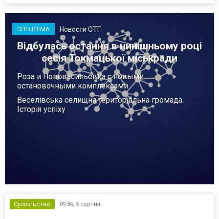
Новости ОТГ
СПЕЦТЕМА
Відбулась остання в нинішньому році
сесія Токмацької міськради
Роза и Нововасильевка с новыми
остановочными комплексами
Веселівська селищна територіальна громада.
Історія успіху
Суспільство
09:34,
5 серпня