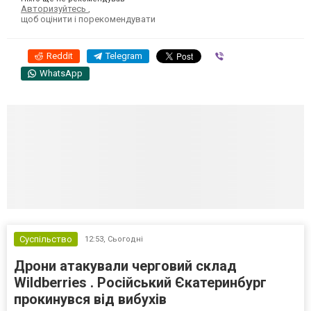
Авторизуйтесь
,
щоб оцінити і порекомендувати
Reddit
Telegram
Viber
WhatsApp
Суспільство
12:53,
Сьогодні
Дрони атакували черговий склад
Wildberries . Російський Єкатеринбург
прокинувся від вибухів