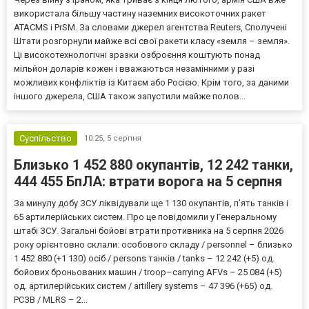
використала більшу частину наземних високоточних ракет
ATACMS і PrSM. За словами джерел агентства Reuters, Сполучені
Штати розгорнули майже всі свої ракети класу «земля – земля».
Ці високотехнологічні зразки озброєння коштують понад
мільйон доларів кожен і вважаються незамінними у разі
можливих конфліктів із Китаєм або Росією. Крім того, за даними
іншого джерела, США також запустили майже полов...
Суспільство
10:25,
5 серпня
Близько 1 452 880 окупантів, 12 242 танки,
444 455 БпЛА: втрати ворога на 5 серпня
За минулу добу ЗСУ ліквідували ще 1 130 окупантів, пʼять танків і
65 артилерійських систем. Про це повідомили у Генеральному
штабі ЗСУ. Загальні бойові втрати противника на 5 серпня 2026
року орієнтовно склали: особового складу / personnel – близько
1 452 880 (+1 130) осіб / persons танків / tanks – 12 242 (+5) од.
бойових броньованих машин / troop–carrying AFVs – 25 084 (+5)
од. артилерійських систем / artillery systems – 47 396 (+65) од.
РСЗВ / MLRS – 2...