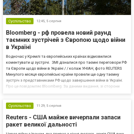
Суспільство
12:45,
5 серпня
Bloomberg - рф провела новий раунд
таємних зустрічей з Європою щодо війни
в Україні
Водночас у Кремлі та європейських країнах відмовилися
коментувати ці зустрічі. ЗМІ дізналися про таємні переговори РФ
та Європи щодо війни в Україні / / колаж УНІАН, фото REUTERS
Минулого місяця європейські країни провели ще одну таємну
зустріч з представниками РФ щодо завершення війни в Україні.
Про це повідомляє Bloomberg. За даними видання, зі сторони
Європи до цих переговорів долучилися колишні
високопосадовці Великої Британії, Франції, Німеччини та Р...
Суспільство
11:29,
5 серпня
Reuters - США майже вичерпали запаси
ракет великої дальності
Через війну з Іраном, яка триває з кінця лютого, армія США вже