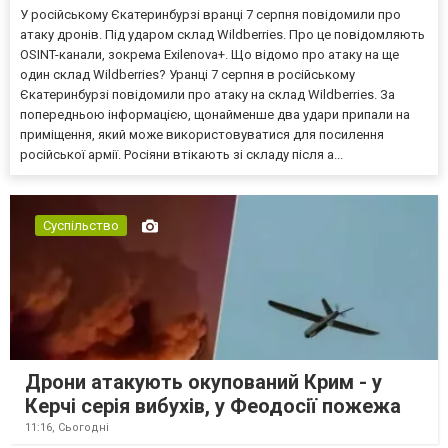
У російському Єкатеринбурзі вранці 7 серпня повідомили про
атаку дронів. Під ударом склад Wildberries. Про це повідомляють
OSINT-канали, зокрема Exilenova+. Що відомо про атаку на ще
один склад Wildberries? Уранці 7 серпня в російському
Єкатеринбурзі повідомили про атаку на склад Wildberries. За
попередньою інформацією, щонайменше два удари припали на
приміщення, який може використовуватися для посилення
російської армії. Росіяни втікають зі складу після а...
Суспільство
Дрони атакують окупований Крим - у
Керчі серія вибухів, у Феодосії пожежа
11:16,
Сьогодні