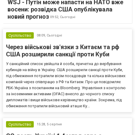
WSJ - Путін може напасти на НАТО вже
восени: розвідка США опублікувала
новий прогноз
09:52,
Сьогодні
Суспільство
08:09,
Сьогодні
Через військові зв'язки з Китаєм та рф
США розширили санкції проти Куби
У санкційний список увійшла й особа, причетна до вербування
кубинців на війну в Україну. США розширили санкції проти Куби,
під обмеження потрапили вісім посадовців та кілька військових
компаній через співпрацю з РФ та Китаєм. Про це повідомляє
РБК-Україна з посиланням на Bloomberg. Управління з контролю
за іноземними активами (OFAC) внесло до чорного списку
дипломатів і вище військове керівництво країни. Зокрема, під
обмеження потрапили військовий аташе Ку...
Суспільство
15:28,
5 серпня