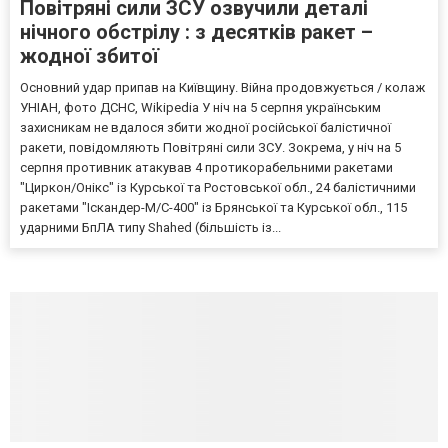
Повітряні сили ЗСУ озвучили деталі
нічного обстрілу : з десятків ракет –
жодної збитої
Основний удар припав на Київщину. Війна продовжується / колаж
УНІАН, фото ДСНС, Wikipedia У ніч на 5 серпня українським
захисникам не вдалося збити жодної російської балістичної
ракети, повідомляють Повітряні сили ЗСУ. Зокрема, у ніч на 5
серпня противник атакував 4 протикорабельними ракетами
"Циркон/Онікс" із Курської та Ростовської обл., 24 балістичними
ракетами "Іскандер-М/С-400" із Брянської та Курської обл., 115
ударними БпЛА типу Shahed (більшість із...