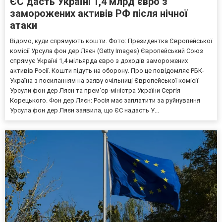
ЄС дасть Україні 1,4 млрд євро з
заморожених активів РФ після нічної
атаки
Відомо, куди спрямують кошти. Фото: Президентка Європейської
комісії Урсула фон дер Ляєн (Getty Images) Європейський Союз
спрямує Україні 1,4 мільярда євро з доходів заморожених
активів Росії. Кошти підуть на оборону. Про це повідомляє РБК-
Україна з посиланням на заяву очільниці Європейської комісії
Урсули фон дер Ляєн та прем'єр-міністра України Сергія
Корецького. Фон дер Ляєн: Росія має заплатити за руйнування
Урсула фон дер Ляєн заявила, що ЄС надасть У...