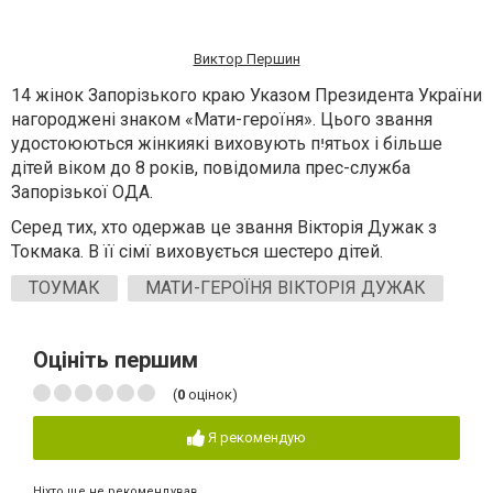
Виктор Першин
14 жінок Запорізького краю Указом Президента України
нагороджені знаком «Мати-героїня». Цього звання
удостоюються жінкиякі виховують пיִятьох і більше
дітей віком до 8 років, повідомила прес-служба
Запорізької ОДА.
Серед тих, хто одержав це звання Вікторія Дужак з
Токмака. В її сімї виховується шестеро дітей.
ТОУМАК
МАТИ-ГЕРОЇНЯ ВІКТОРІЯ ДУЖАК
Оцініть першим
(
0
оцінок)
Я рекомендую
Ніхто ще не рекомендував