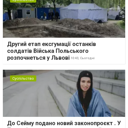
Другий етап ексгумації останків
солдатів Війська Польського
розпочнеться у Львові
10:43,
Сьогодні
Суспільство
До Сейму подано новий законопроєкт . У