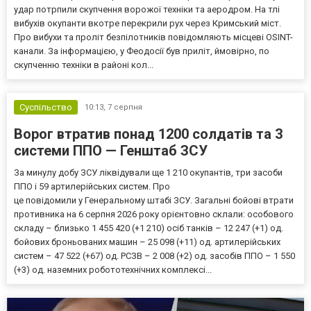
удар потрпили скупчення ворожої техніки та аеродром. На тлі
вибухів окупанти вкотре перекрили рух через Кримський міст.
Про вибухи та проліт безпілотників повідомляють місцеві OSINT-
канали. За інформацією, у Феодосії був приліт, ймовірно, по
скупченню техніки в районі кол...
Суспільство
10:13,
7 серпня
Ворог втратив понад 1200 солдатів та 3
системи ППО — Генштаб ЗСУ
За минулу добу ЗСУ ліквідували ще 1 210 окупантів, три засоби
ППО і 59 артилерійських систем. Про
це повідомили у Генеральному штабі ЗСУ. Загальні бойові втрати
противника на 6 серпня 2026 року орієнтовно склали: особового
складу – близько 1 455 420 (+1 210) осіб танків – 12 247 (+1) од.
бойових броньованих машин – 25 098 (+11) од. артилерійських
систем – 47 522 (+67) од. РСЗВ – 2 008 (+2) од. засобів ППО – 1 550
(+3) од. наземних робототехнічних комплексі...