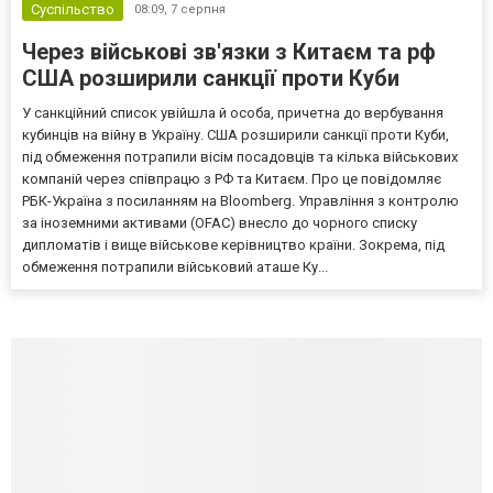
Суспільство
08:09,
7 серпня
Через військові зв'язки з Китаєм та рф
США розширили санкції проти Куби
У санкційний список увійшла й особа, причетна до вербування
кубинців на війну в Україну. США розширили санкції проти Куби,
під обмеження потрапили вісім посадовців та кілька військових
компаній через співпрацю з РФ та Китаєм. Про це повідомляє
РБК-Україна з посиланням на Bloomberg. Управління з контролю
за іноземними активами (OFAC) внесло до чорного списку
дипломатів і вище військове керівництво країни. Зокрема, під
обмеження потрапили військовий аташе Ку...