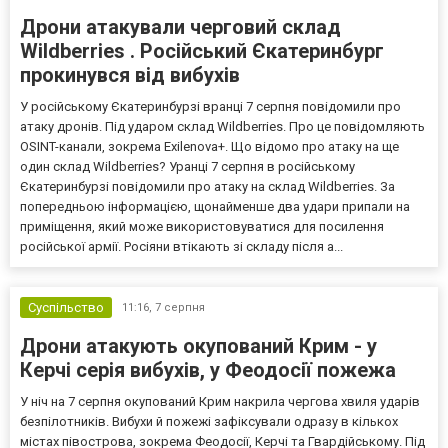
Дрони атакували черговий склад
Wildberries . Російський Єкатеринбург
прокинувся від вибухів
У російському Єкатеринбурзі вранці 7 серпня повідомили про
атаку дронів. Під ударом склад Wildberries. Про це повідомляють
OSINT-канали, зокрема Exilenova+. Що відомо про атаку на ще
один склад Wildberries? Уранці 7 серпня в російському
Єкатеринбурзі повідомили про атаку на склад Wildberries. За
попередньою інформацією, щонайменше два удари припали на
приміщення, який може використовуватися для посилення
російської армії. Росіяни втікають зі складу після а...
Суспільство
11:16,
7 серпня
Дрони атакують окупований Крим - у
Керчі серія вибухів, у Феодосії пожежа
У ніч на 7 серпня окупований Крим накрила чергова хвиля ударів
безпілотників. Вибухи й пожежі зафіксували одразу в кількох
містах півострова, зокрема Феодосії, Керчі та Гвардійському. Під