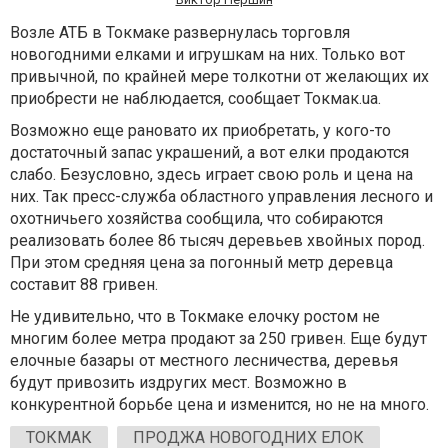
Возле АТБ в Токмаке развернулась торговля
новогодними елками и игрушкам на них. Только вот
привычной, по крайней мере толкотни от желающих их
приобрести не наблюдается, сообщает Токмак.ua.
Возможно еще рановато их приобретать, у кого-то
достаточный запас украшений, а вот елки продаются
слабо. Безусловно, здесь играет свою роль и цена на
них. Так пресс-служба областного управления лесного и
охотничьего хозяйства сообщила, что собираются
реализовать более 86 тысяч деревьев хвойных пород.
При этом средняя цена за погонный метр деревца
составит 88 гривен.
Не удивительно, что в Токмаке елочку ростом не
многим более метра продают за 250 гривен. Еще будут
елочные базары от местного лесничества, деревья
будут привозить издругих мест. Возможно в
конкурентной борьбе цена и изменится, но не на много.
ТОКМАК
ПРОДЖА НОВОГОДНИХ ЕЛОК