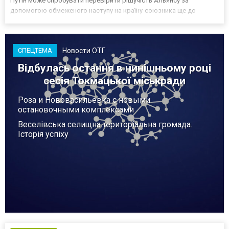
Путін може спробувати перевірити рішучість Альянсу за
допомогою обмеженого наступу на країну-союзника ще до
закінчення війни в Україні. Ці нові оцінки з’явилися на тлі нестачі
деяких критично важливих боєприпасів,...
Новости ОТГ
СПЕЦТЕМА
Відбулась остання в нинішньому році
сесія Токмацької міськради
Роза и Нововасильевка с новыми
остановочными комплексами
Веселівська селищна територіальна громада.
Історія успіху