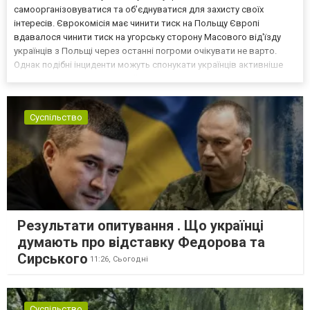
самоорганізовуватися та об’єднуватися для захисту своїх
інтересів. Єврокомісія має чинити тиск на Польщу Європі
вдавалося чинити тиск на угорську сторону Масового від'їзду
українців з Польщі через останні погроми очікувати не варто.
Однак подібні інциденти можуть спонукати українців активніше
самоорганізовуватися та об’єднуватися для захисту своїх
інтересів. Таку думку висловив директор Центру досліджень...
Суспільство
Результати опитування . Що українці
думають про відставку Федорова та
Сирського
11:26,
Сьогодні
Суспільство