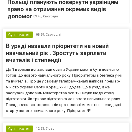
Польщі планують повернути українцям
право на отримання окремих видів
допомог
09:48,
Сьогодні
Суспільство
08:59,
Сьогодні
В уряді назвали пріоритети на новий
навчальний рік . Зростуть зарплати
вчителів і стипендії
До 1 вересня всі заклади освіти України мають бути повністю
готові до нового навчального року. Пріоритетом є безпека учні
та вчителів. Про це у своєму телеграм-каналі написав прем'єр-
міністр України Сергій Корецький. І додав, що в уряді вже
заслухали доповідь Міністерства освіти і науки щодо стану
підготовки. Як триває підготовка до нового навчального року
Посадовець також розповів про головні моменти напередодні
старту нового навчального року. Пріоритет №...
Суспільство
12:53,
7 серпня