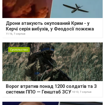
Дрони атакують окупований Крим - у
Керчі серія вибухів, у Феодосії пожежа
11:16,
7 серпня
Суспільство
Ворог втратив понад 1200 солдатів та 3
системи ППО — Генштаб ЗСУ
10:13,
7 серпня