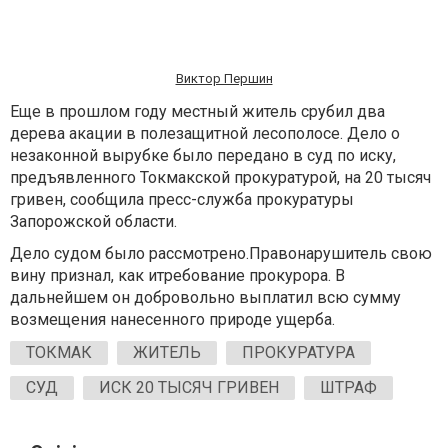
Виктор Першин
Еще в прошлом году местный житель срубил два
дерева акации в полезащитной лесополосе. Дело о
незаконной вырубке было передано в суд по иску,
предъявленного Токмакской прокуратурой, на 20 тысяч
гривен, сообщила пресс-служба прокуратуры
Запорожской области.
Дело судом было рассмотрено.Правонарушитель свою
вину признал, как итребование прокурора. В
дальнейшем он добровольно выплатил всю сумму
возмещения нанесенного природе ущерба.
ТОКМАК
ЖИТЕЛЬ
ПРОКУРАТУРА
СУД
ИСК 20 ТЫСЯЧ ГРИВЕН
ШТРАФ