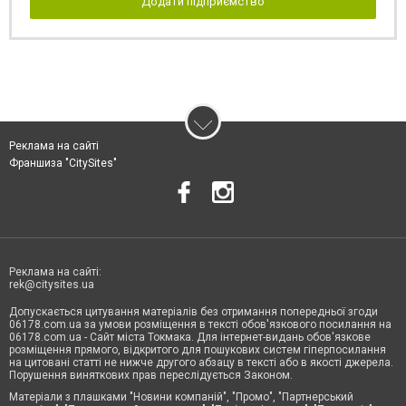
Додати підприємство
Реклама на сайті
Франшиза "CitySites"
Реклама на сайті:
rek@citysites.ua
Допускається цитування матеріалів без отримання попередньої згоди
06178.com.ua за умови розміщення в тексті обов'язкового посилання на
06178.com.ua - Сайт міста Токмака. Для інтернет-видань обов'язкове
розміщення прямого, відкритого для пошукових систем гіперпосилання
на цитовані статті не нижче другого абзацу в тексті або в якості джерела.
Порушення виняткових прав переслідується Законом.
Матеріали з плашками "Новини компаній", "Промо", "Партнерський