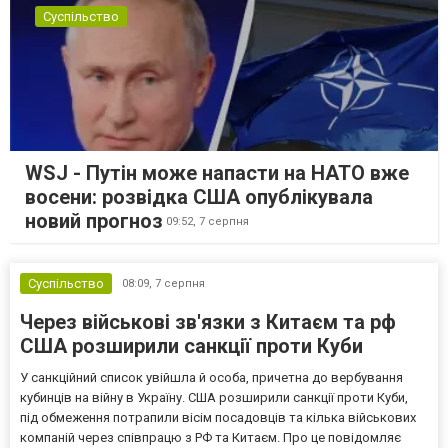
Суспільство
WSJ - Путін може напасти на НАТО вже
восени: розвідка США опублікувала
новий прогноз
09:52,
7 серпня
Суспільство
08:09,
7 серпня
Через військові зв'язки з Китаєм та рф
США розширили санкції проти Куби
У санкційний список увійшла й особа, причетна до вербування
кубинців на війну в Україну. США розширили санкції проти Куби,
під обмеження потрапили вісім посадовців та кілька військових
компаній через співпрацю з РФ та Китаєм. Про це повідомляє