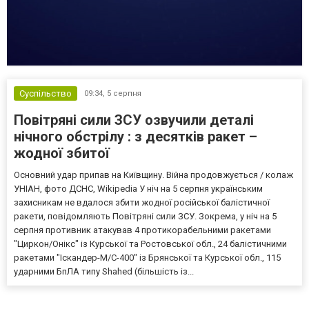
Суспільство
09:34,
5 серпня
Повітряні сили ЗСУ озвучили деталі
нічного обстрілу : з десятків ракет –
жодної збитої
Основний удар припав на Київщину. Війна продовжується / колаж
УНІАН, фото ДСНС, Wikipedia У ніч на 5 серпня українським
захисникам не вдалося збити жодної російської балістичної
ракети, повідомляють Повітряні сили ЗСУ. Зокрема, у ніч на 5
серпня противник атакував 4 протикорабельними ракетами
"Циркон/Онікс" із Курської та Ростовської обл., 24 балістичними
ракетами "Іскандер-М/С-400" із Брянської та Курської обл., 115
ударними БпЛА типу Shahed (більшість із...