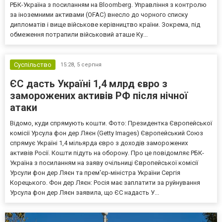
РБК-Україна з посиланням на Bloomberg. Управління з контролю
за іноземними активами (OFAC) внесло до чорного списку
дипломатів і вище військове керівництво країни. Зокрема, під
обмеження потрапили військовий аташе Ку...
Суспільство
15:28,
5 серпня
ЄС дасть Україні 1,4 млрд євро з
заморожених активів РФ після нічної
атаки
Відомо, куди спрямують кошти. Фото: Президентка Європейської
комісії Урсула фон дер Ляєн (Getty Images) Європейський Союз
спрямує Україні 1,4 мільярда євро з доходів заморожених
активів Росії. Кошти підуть на оборону. Про це повідомляє РБК-
Україна з посиланням на заяву очільниці Європейської комісії
Урсули фон дер Ляєн та прем'єр-міністра України Сергія
Корецького. Фон дер Ляєн: Росія має заплатити за руйнування
Урсула фон дер Ляєн заявила, що ЄС надасть У...