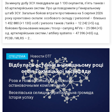
За минулу добу ЗСУ ліквідували ще 1 130 окупантів, пʼять танків і
65 артилерійських систем. Про це повідомили у Генеральному
штабі ЗСУ. Загальні бойові втрати противника на 5 серпня 2026
року орієнтовно склали: особового складу / personnel – близько
1 452 880 (+1 130) осіб / persons танків / tanks – 12 242 (+5) од.
бойових броньованих машин / troop–carrying AFVs – 25 084 (+5)
од. артилерійських систем / artillery systems – 47 396 (+65) од.
РСЗВ / MLRS – 2...
Новости ОТГ
СПЕЦТЕМА
Відбулась остання в нинішньому році
сесія Токмацької міськради
Роза и Нововасильевка с новыми
остановочными комплексами
Веселівська селищна територіальна громада.
Історія успіху