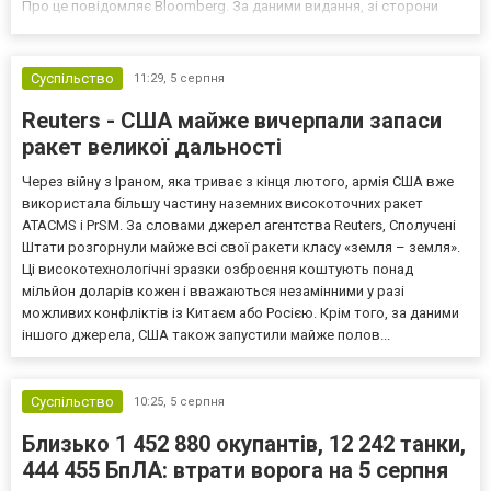
Про це повідомляє Bloomberg. За даними видання, зі сторони
Європи до цих переговорів долучилися колишні
високопосадовці Великої Британії, Франції, Німеччини та Р...
Суспільство
11:29,
5 серпня
Reuters - США майже вичерпали запаси
ракет великої дальності
Через війну з Іраном, яка триває з кінця лютого, армія США вже
використала більшу частину наземних високоточних ракет
ATACMS і PrSM. За словами джерел агентства Reuters, Сполучені
Штати розгорнули майже всі свої ракети класу «земля – земля».
Ці високотехнологічні зразки озброєння коштують понад
мільйон доларів кожен і вважаються незамінними у разі
можливих конфліктів із Китаєм або Росією. Крім того, за даними
іншого джерела, США також запустили майже полов...
Суспільство
10:25,
5 серпня
Близько 1 452 880 окупантів, 12 242 танки,
444 455 БпЛА: втрати ворога на 5 серпня