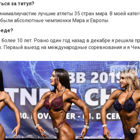
ться за титул?
нималиучастие лучшие атлеты 35 стран мира. В моей кате
х были абсолютные чемпионки Мира и Европы.
беде?
более 10 лет. Ровно один год назад в декабре я решила п
ях. Первый выезд на международные соревнования и я Че