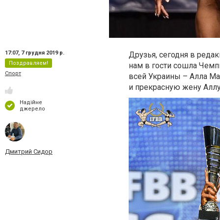
17:07,
7 грудня 2019 р.
Друзья, сегодня в реда
Поздравляем!
нам в гости сошла Чемп
Спорт
всей Украины – Алла Мац
и прекрасную жену Аллу
Надійне
джерело
Дмитрий Сидор