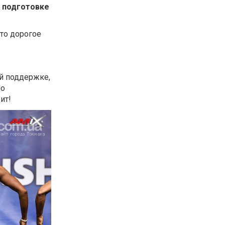
и подготовке
то дорогое
ой поддержке,
но
ит!