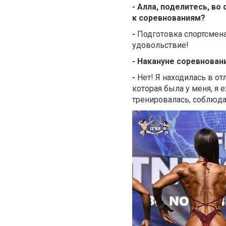
- Алла, поделитесь, в
к соревнованиям?
-
Подготовка спортсмена
удовольствие!
- Накануне соревнован
-
Нет! Я находилась в о
которая была у меня, я 
тренировалась, соблюда