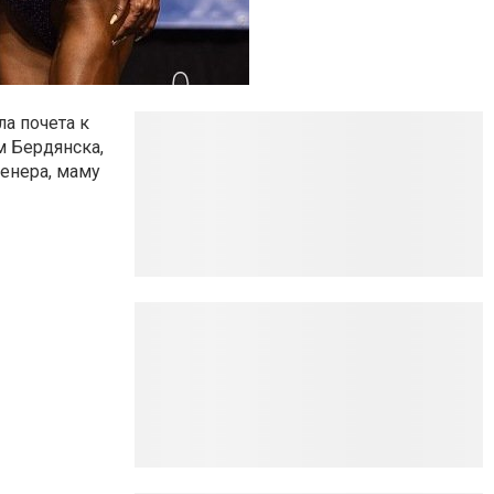
а почета к
м Бердянска,
ренера, маму