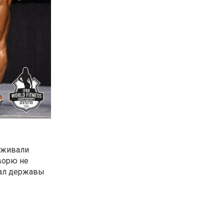
ерживали
оворю не
иал державы