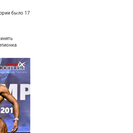
гории было 17
ринять
мпионка