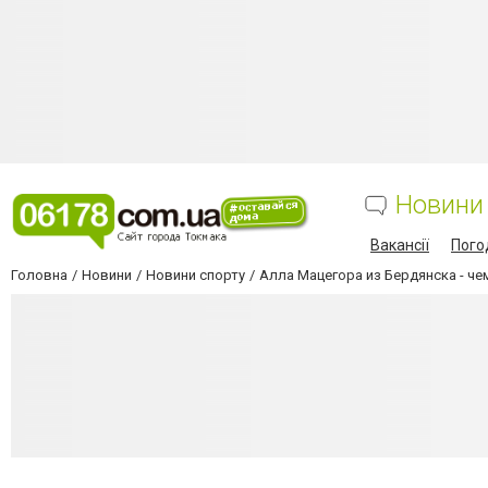
Новини
Вакансії
Пого
Головна
Новини
Новини спорту
Алла Мацегора из Бердянска - че