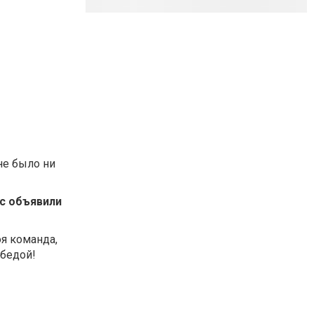
не было ни
ас объявили
я команда,
обедой!