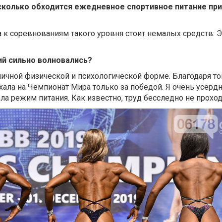
о сколько обходится ежедневное спортивное питание пр
 к соревнованиям такого уровня стоит немалых средств. Э
ий сильно волновались?
тличной физической и психологической форме. Благодаря т
ехала на Чемпионат Мира только за победой. Я очень усерд
ла режим питания. Как известно, труд бесследно не проход