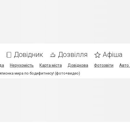
Довідник
Дозвілля
Афіша
да
Нерухомість
Карта міста
Довідкова
Фотозвіти
Авто 
мпионка мира по бодифитнесу! (фото+видео)