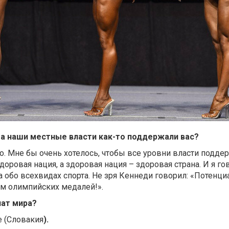
 а наши местные власти как-то поддержали вас?
ьно. Мне бы очень хотелось, чтобы все уровни власти подд
 здоровая нация, а здоровая нация – здоровая страна. И я г
 а обо всехвидах спорта. Не зря Кеннеди говорил: «Потенц
м олимпийских медалей!».
нат мира?
е (Словакия
).