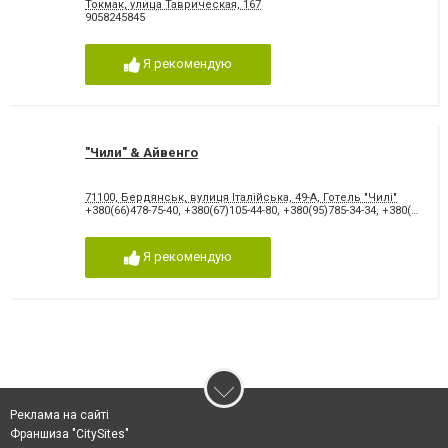
Токмак, улица Таврическая, 167
9058245845
Я рекомендую
"Чили" & Айвенго
71100, Бердянськ, вулиця Італійська, 49-А, Готель "Чилі"
+380(66)478-75-40
,
+380(67)105-44-80
,
+380(95)785-34-34
,
+380(96)985-34-34
Я рекомендую
Реклама на сайті
Франшиза "CitySites"