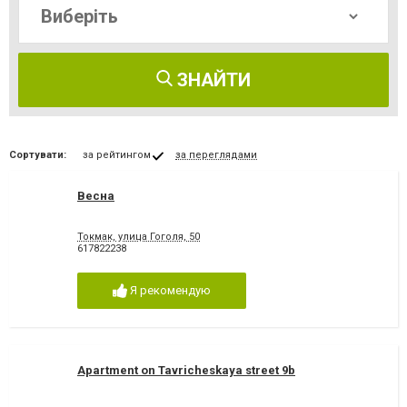
ЗНАЙТИ
Сортувати:
за рейтингом
за переглядами
Весна
Токмак, улица Гоголя, 50
617822238
Я рекомендую
Apartment on Tavricheskaya street 9b