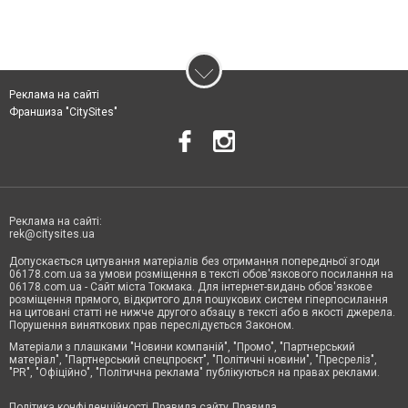
Реклама на сайті
Франшиза "CitySites"
Реклама на сайті:
rek@citysites.ua
Допускається цитування матеріалів без отримання попередньої згоди
06178.com.ua за умови розміщення в тексті обов'язкового посилання на
06178.com.ua - Сайт міста Токмака. Для інтернет-видань обов'язкове
розміщення прямого, відкритого для пошукових систем гіперпосилання
на цитовані статті не нижче другого абзацу в тексті або в якості джерела.
Порушення виняткових прав переслідується Законом.
Матеріали з плашками "Новини компаній", "Промо", "Партнерський
матеріал", "Партнерський спецпроєкт", "Політичні новини", "Пресреліз",
"PR", "Офіційно", "Політична реклама" публікуються на правах реклами.
Політика конфіденційності
Правила сайту
Правила