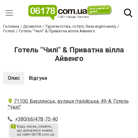
Головна
Дозвілля
Турагентства, готелі, бази відпочинку
Готелі
Готель "Чилі" & Приватна вілла Айвенго
Готель "Чилі" & Приватна вілла
Айвенго
Опис
Відгуки
71100, Бердянськ, вулиця Італійська, 49-А, Готель
"Чилі"
+380(66)478-75-40
Будь ласка, скажіть,
що дізналися номер
на сайті 06178.com.ua