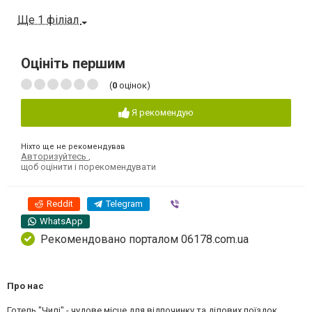
Ще 1 філіал
Оцініть першим
(
0
оцінок)
Я рекомендую
Ніхто ще не рекомендував
Авторизуйтесь
,
щоб оцінити і порекомендувати
Reddit
Telegram
Viber
WhatsApp
Рекомендовано порталом 06178.com.ua
Про нас
Готель "Чилі" - чудове місце для відпочинку та ділових поїздок.