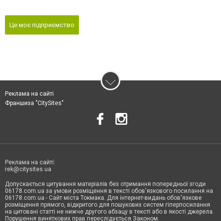
Це моє підприємство
Реклама на сайті
Франшиза "CitySites"
Реклама на сайті:
rek@citysites.ua
Допускається цитування матеріалів без отримання попередньої згоди
06178.com.ua за умови розміщення в тексті обов'язкового посилання на
06178.com.ua - Сайт міста Токмака. Для інтернет-видань обов'язкове
розміщення прямого, відкритого для пошукових систем гіперпосилання
на цитовані статті не нижче другого абзацу в тексті або в якості джерела.
Порушення виняткових прав переслідується Законом.