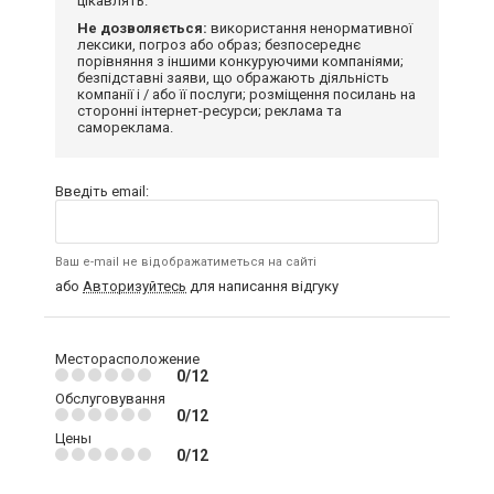
цікавлять.
Не дозволяється:
використання ненормативної
лексики, погроз або образ; безпосереднє
порівняння з іншими конкуруючими компаніями;
безпідставні заяви, що ображають діяльність
компанії і / або її послуги; розміщення посилань на
сторонні інтернет-ресурси; реклама та
самореклама.
Введіть email:
Ваш e-mail не відображатиметься на сайті
або
Авторизуйтесь
для написання відгуку
Месторасположение
0/12
Обслуговування
0/12
Цены
0/12