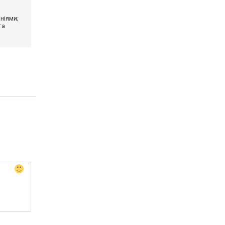
ніями;
та