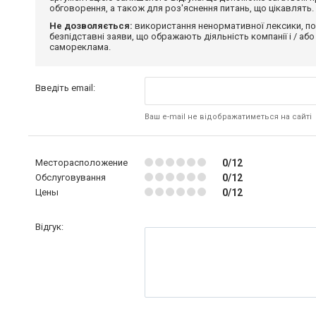
обговорення, а також для роз'яснення питань, що цікавлять.
Не дозволяється:
використання ненормативної лексики, по
безпідставні заяви, що ображають діяльність компанії і / або
самореклама.
Введіть email:
Ваш e-mail не відображатиметься на сайті
Месторасположение
0/12
Обслуговування
0/12
Цены
0/12
Відгук: