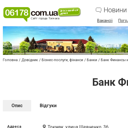
Новини
Вакансії
Пого
Головна
Довідник
Бізнес-послуги, фінанси
Банки
Банк Финансы 
Банк Ф
Опис
Відгуки
Адреса
Токмак, улица Шевченко, 36