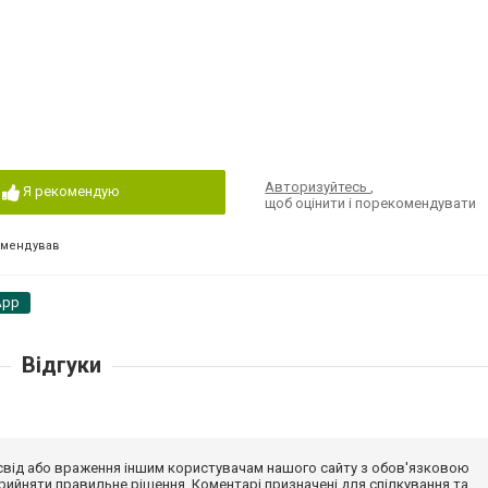
Авторизуйтесь
,
Я рекомендую
щоб оцінити і порекомендувати
омендував
App
Відгуки
досвід або враження іншим користувачам нашого сайту з обов'язковою
ийняти правильне рішення. Коментарі призначені для спілкування та