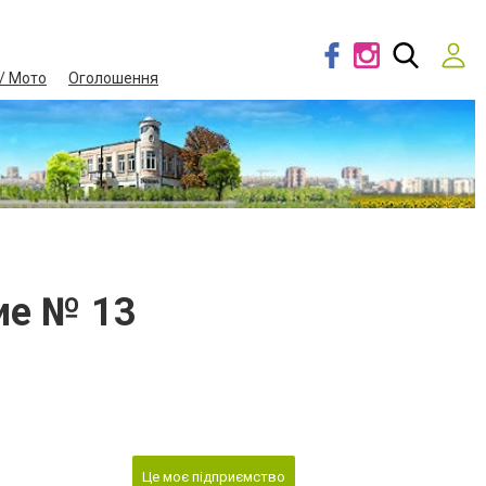
/ Мото
Оголошення
ие № 13
Це моє підприємство