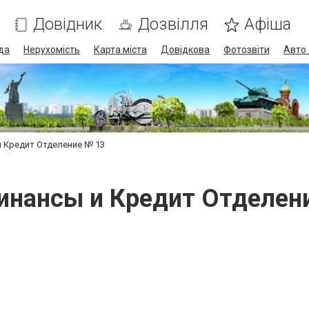
Довідник
Дозвілля
Афіша
да
Нерухомість
Карта міста
Довідкова
Фотозвіти
Авто 
и Кредит Отделение № 13
инансы и Кредит Отделен