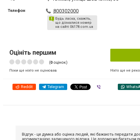
Телефон
800302000
Будь ласка, скажіть,
що дізналися номер
на сайті 06178.com.ua
Оцініть першим
(
0
оцінок)
Ніхто ще не рек
Поки ще ніхто не оцінював
Reddit
Telegram
Viber
Whats
Відгук - це думка або оцінка людей, які бажають передати 
аргументацією залишеного відгука. Це допоможе багатьом пр