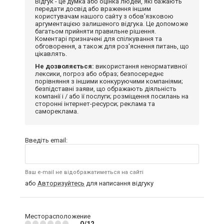
Відгук - це думка або оцінка людей, які бажають
передати досвід або враження іншим
користувачам нашого сайту з обов'язковою
аргументацією залишеного відгука. Це допоможе
багатьом прийняти правильне рішення.
Коментарі призначені для спілкування та
обговорення, а також для роз'яснення питань, що
цікавлять.
Не дозволяється:
використання ненормативної
лексики, погроз або образ; безпосереднє
порівняння з іншими конкуруючими компаніями;
безпідставні заяви, що ображають діяльність
компанії і / або її послуги; розміщення посилань на
сторонні інтернет-ресурси; реклама та
самореклама.
Введіть email:
Ваш e-mail не відображатиметься на сайті
або
Авторизуйтесь
для написання відгуку
Месторасположение