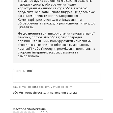
Відгук - це думка або оцінка людей, які бажають
передати досвід або враження іншим
користувачам нашого сайту з обов'язковою
аргументацією залишеного відгука. Це допоможе
багатьом прийняти правильне рішення.
Коментарі призначені для спілкування та
обговорення, а також для роз'яснення питань, що
цікавлять.
Не дозволяється:
використання ненормативної
лексики, погроз або образ; безпосереднє
порівняння з іншими конкуруючими компаніями;
безпідставні заяви, що ображають діяльність
компанії і / або її послуги; розміщення посилань на
сторонні інтернет-ресурси; реклама та
самореклама.
Введіть email:
Ваш e-mail не відображатиметься на сайті
або
Авторизуйтесь
для написання відгуку
Месторасположение