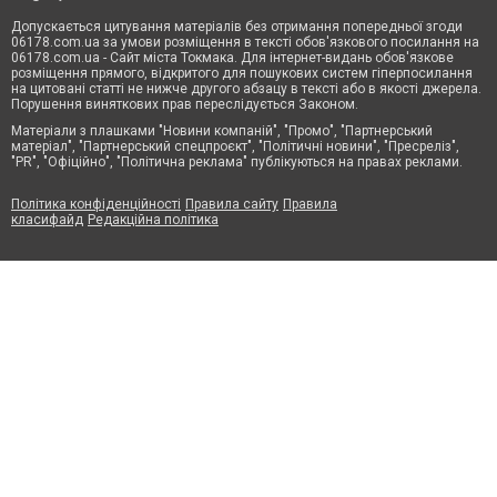
Допускається цитування матеріалів без отримання попередньої згоди
06178.com.ua за умови розміщення в тексті обов'язкового посилання на
06178.com.ua - Сайт міста Токмака. Для інтернет-видань обов'язкове
розміщення прямого, відкритого для пошукових систем гіперпосилання
на цитовані статті не нижче другого абзацу в тексті або в якості джерела.
Порушення виняткових прав переслідується Законом.
Матеріали з плашками "Новини компаній", "Промо", "Партнерський
матеріал", "Партнерський спецпроєкт", "Політичні новини", "Пресреліз",
"PR", "Офіційно", "Політична реклама" публікуються на правах реклами.
Політика конфіденційності
Правила сайту
Правила
класифайд
Редакційна політика