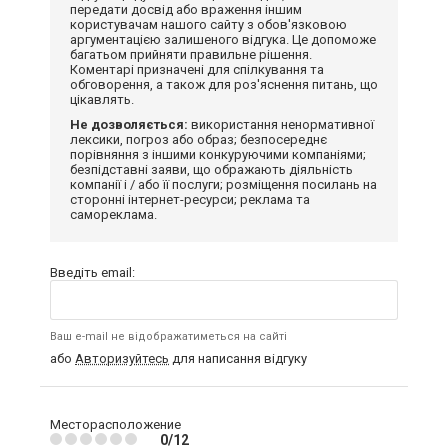
передати досвід або враження іншим
користувачам нашого сайту з обов'язковою
аргументацією залишеного відгука. Це допоможе
багатьом прийняти правильне рішення.
Коментарі призначені для спілкування та
обговорення, а також для роз'яснення питань, що
цікавлять.
Не дозволяється:
використання ненормативної
лексики, погроз або образ; безпосереднє
порівняння з іншими конкуруючими компаніями;
безпідставні заяви, що ображають діяльність
компанії і / або її послуги; розміщення посилань на
сторонні інтернет-ресурси; реклама та
самореклама.
Введіть email:
Ваш e-mail не відображатиметься на сайті
або
Авторизуйтесь
для написання відгуку
Месторасположение
0/12