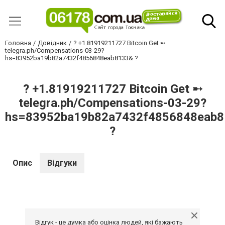
Головна
Довідник
? +1.81919211727 Bitcoin Get ➸
telegra.ph/Compensations-03-29?
hs=83952ba19b82a7432f4856848eab8133& ?
? +1.81919211727 Bitcoin Get ➸
telegra.ph/Compensations-03-29?
hs=83952ba19b82a7432f4856848eab
?
Опис
Відгуки
Відгук - це думка або оцінка людей, які бажають