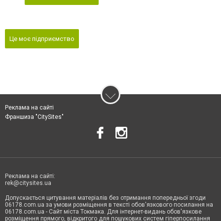
Це моє підприємство
Реклама на сайті
Франшиза "CitySites"
Реклама на сайті:
rek@citysites.ua
Допускається цитування матеріалів без отримання попередньої згоди
06178.com.ua за умови розміщення в тексті обов'язкового посилання на
06178.com.ua - Сайт міста Токмака. Для інтернет-видань обов'язкове
розміщення прямого, відкритого для пошукових систем гіперпосилання