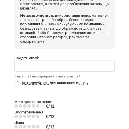
обговорення, а також для роз'яснення питань, що
цікавлять.
Не дозволяється:
використання ненормативної
лексики, погроз або образ; безпосереднє
порівняння з іншими конкуруючими компаніями;
безпідставні заяви, що ображають діяльність
компанії і / або її послуги; розміщення посилань на
сторонні інтернет-ресурси; реклама та
самореклама.
Введіть email:
Ваш e-mail не відображатиметься на сайті
або
Авторизуйтесь
для написання відгуку
Месторасположение
0/12
Обслуговування
0/12
Цены
0/12