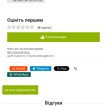
на сайті 06178.com.ua
Оцініть першим
(
0
оцінок)
Я рекомендую
Ніхто ще не рекомендував
Авторизуйтесь
,
щоб оцінити і порекомендувати
Reddit
Telegram
Viber
WhatsApp
Це моє підприємство
Відгуки