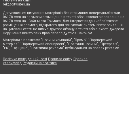
Реклама на сайті:
rek@citysites.ua
Допускається цитування матеріалів без отримання попередньої згоди
06178.com.ua за умови розміщення в тексті обов'язкового посилання на
06178.com.ua - Сайт міста Токмака. Для інтернет-видань обов'язкове
розміщення прямого, відкритого для пошукових систем гіперпосилання
на цитовані статті не нижче другого абзацу в тексті або в якості джерела.
Порушення виняткових прав переслідується Законом.
Матеріали з плашками "Новини компаній", "Промо", "Партнерський
матеріал", "Партнерський спецпроєкт", "Політичні новини", "Пресреліз",
"PR", "Офіційно", "Політична реклама" публікуються на правах реклами.
Політика конфіденційності
Правила сайту
Правила
класифайд
Редакційна політика