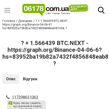
Головна
Довідник
? + 1.566439 BTC.NEXT -
https://graph.org/Binance-04-06-6?
hs=83952ba19b82a7432f4856848eab8133& ?
? + 1.566439 BTC.NEXT -
https://graph.org/Binance-04-06-6?
hs=83952ba19b82a7432f4856848eab
?
Опис
Відгуки
117398631063
Будь ласка, скажіть,
що дізналися номер