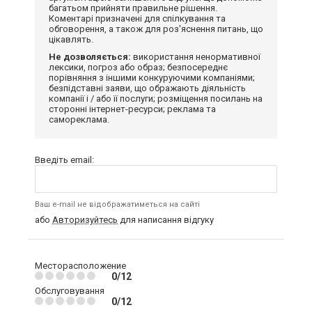
багатьом прийняти правильне рішення.
Коментарі призначені для спілкування та
обговорення, а також для роз'яснення питань, що
цікавлять.
Не дозволяється:
використання ненормативної
лексики, погроз або образ; безпосереднє
порівняння з іншими конкуруючими компаніями;
безпідставні заяви, що ображають діяльність
компанії і / або її послуги; розміщення посилань на
сторонні інтернет-ресурси; реклама та
самореклама.
Введіть email:
Ваш e-mail не відображатиметься на сайті
або
Авторизуйтесь
для написання відгуку
Месторасположение
0/12
Обслуговування
0/12