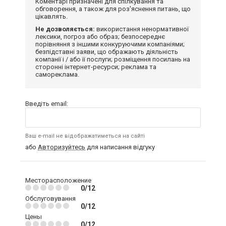
Коментарі призначені для спілкування та
обговорення, а також для роз'яснення питань, що
цікавлять.
Не дозволяється:
використання ненормативної
лексики, погроз або образ; безпосереднє
порівняння з іншими конкуруючими компаніями;
безпідставні заяви, що ображають діяльність
компанії і / або її послуги; розміщення посилань на
сторонні інтернет-ресурси; реклама та
самореклама.
Введіть email:
Ваш e-mail не відображатиметься на сайті
або
Авторизуйтесь
для написання відгуку
Месторасположение
0/12
Обслуговування
0/12
Цены
0/12