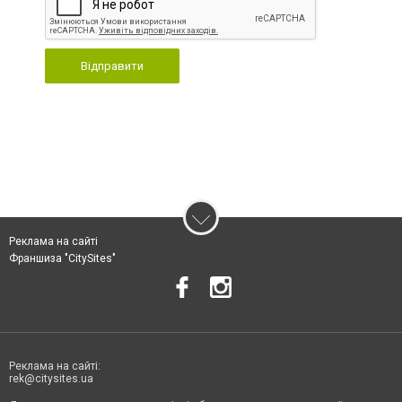
Відправити
Реклама на сайті
Франшиза "CitySites"
Реклама на сайті:
rek@citysites.ua