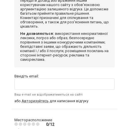
передати досвід або враження іншим
користувачам нашого сайту з обов'язковою
аргументацією залишеного відгука. Це допоможе
багатьом прийняти правильне рішення.
Коментарі призначені для спілкування та
обговорення, а також для роз'яснення питань, що
цікавлять.
Не дозволяється:
використання ненормативної
лексики, погроз або образ; безпосереднє
порівняння з іншими конкуруючими компаніями;
безпідставні заяви, що ображають діяльність
компанії і / або її послуги; розміщення посилань на
сторонні інтернет-ресурси; реклама та
самореклама.
Введіть email:
Ваш e-mail не відображатиметься на сайті
або
Авторизуйтесь
для написання відгуку
Месторасположение
0/12