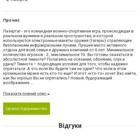
Про нас
Лазертаг - это командная военно-спортивная игра, происходящая в
реальном времени и реальном пространстве, в которой
используются электронные макеты оружия (тагеры) стреляющие
безопасными инфракрасными лучами. Лучшее место активного
отдыха для всей семьи и дружных компаний от 6 лет. Минимальное
количество игроков - 2 , максимальное 10. Вы готовы оказаться в
абсолютной темноте? Полагаясь на осязание, обоняние, слух и
удачу? Темнота – подходящее условие для того, чтобы надежно
спрятаться. А что если Вы будете там не одни? Что если в этом
кромешном мраке есть кто-то еще? И этот «кто-то» хочет Вас найти,
как бы хорошо Вы не спрятались? Новый, будоражащий
воображение ...
Показати повний опис
Це моє підприємство
Відгуки