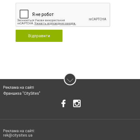
Відправити
Реклама на сайті
Франшиза "CitySites"
Реклама на сайті:
rek@citysites.ua