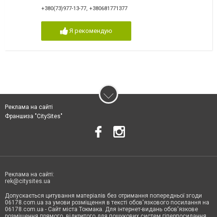
+380(73)977-13-77
,
+380681771377
Я рекомендую
Реклама на сайті
Франшиза "CitySites"
Реклама на сайті:
rek@citysites.ua
Допускається цитування матеріалів без отримання попередньої згоди
06178.com.ua за умови розміщення в тексті обов'язкового посилання на
06178.com.ua - Сайт міста Токмака. Для інтернет-видань обов'язкове
розміщення прямого, відкритого для пошукових систем гіперпосилання