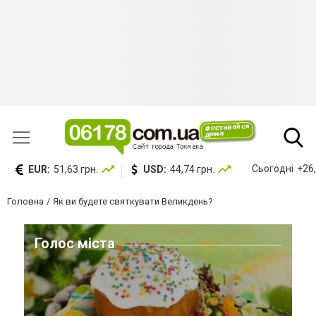
Сьогодні
+26,
EUR:
51,63 грн.
USD:
44,74 грн.
Головна
Як ви будете святкувати Великдень?
Голос міста