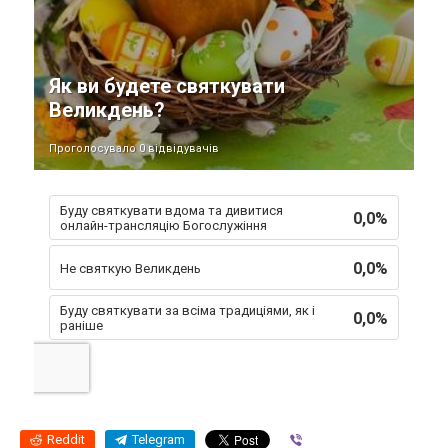
Як ви будете святкувати
Великдень?
Проголосувало 0 відвідувачів
Буду святкувати вдома та дивитися
0,0%
онлайн-трансляцію Богослужіння
0,0%
Не святкую Великдень
Буду святкувати за всіма традиціями, як і
0,0%
раніше
Reddit
Telegram
Viber