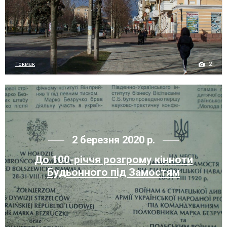
2
Токмак
2 березня 2020 р.
До 100-річчя розгрому кінноти
Будьонного під Замостям