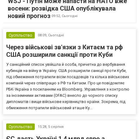
WSJ - Путін може напасти на НАТО вже
восени: розвідка США опублікувала
новий прогноз
09:52,
Сьогодні
Суспільство
08:09,
Сьогодні
Через військові зв'язки з Китаєм та рф
США розширили санкції проти Куби
У санкційний список увійшла й особа, причетна до вербування
кубинців на війну в Україну. США розширили санкції проти Куби,
під обмеження потрапили вісім посадовців та кілька військових
компаній через співпрацю з РФ та Китаєм. Про це повідомляє
РБК-Україна з посиланням на Bloomberg. Управління з контролю
за іноземними активами (OFAC) внесло до чорного списку
дипломатів і вище військове керівництво країни. Зокрема, під
обмеження потрапили військовий аташе Ку...
Суспільство
15:28,
5 серпня
ЄС дасть Україні 1,4 млрд євро з