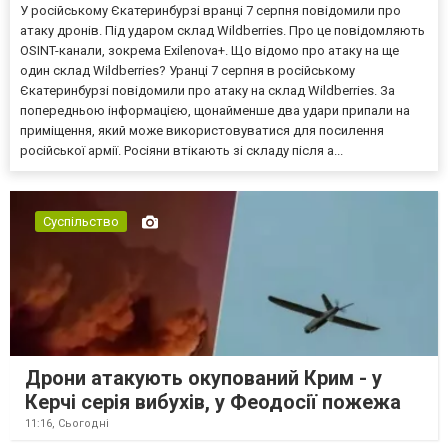
У російському Єкатеринбурзі вранці 7 серпня повідомили про
атаку дронів. Під ударом склад Wildberries. Про це повідомляють
OSINT-канали, зокрема Exilenova+. Що відомо про атаку на ще
один склад Wildberries? Уранці 7 серпня в російському
Єкатеринбурзі повідомили про атаку на склад Wildberries. За
попередньою інформацією, щонайменше два удари припали на
приміщення, який може використовуватися для посилення
російської армії. Росіяни втікають зі складу після а...
Суспільство
Дрони атакують окупований Крим - у
Керчі серія вибухів, у Феодосії пожежа
11:16,
Сьогодні