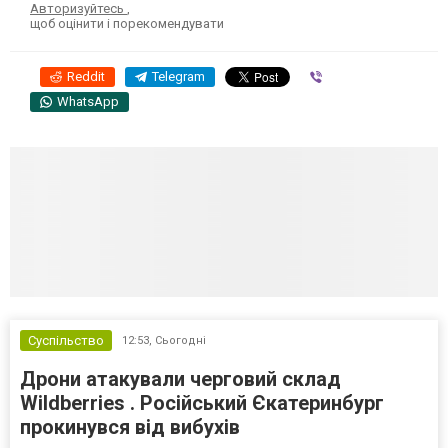
Авторизуйтесь
,
щоб оцінити і порекомендувати
Reddit
Telegram
Viber
WhatsApp
Суспільство
12:53,
Сьогодні
Дрони атакували черговий склад
Wildberries . Російський Єкатеринбург
прокинувся від вибухів