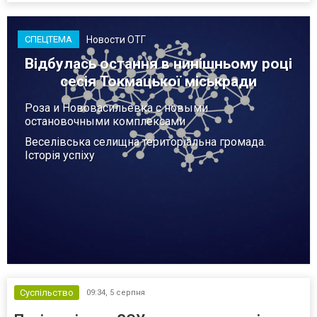
Новости ОТГ
СПЕЦТЕМА
Відбулась остання в нинішньому році
сесія Токмацької міськради
Роза и Нововасильевка с новыми
остановочными комплексами
Веселівська селищна територіальна громада.
Історія успіху
Суспільство
09:34,
5 серпня