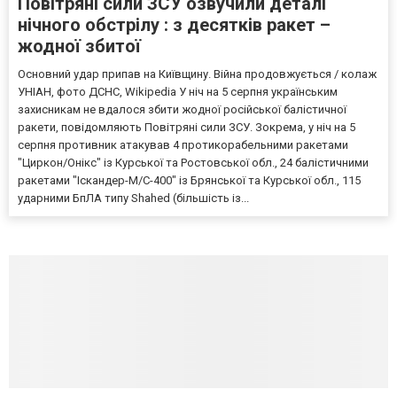
Повітряні сили ЗСУ озвучили деталі
нічного обстрілу : з десятків ракет –
жодної збитої
Основний удар припав на Київщину. Війна продовжується / колаж
УНІАН, фото ДСНС, Wikipedia У ніч на 5 серпня українським
захисникам не вдалося збити жодної російської балістичної
ракети, повідомляють Повітряні сили ЗСУ. Зокрема, у ніч на 5
серпня противник атакував 4 протикорабельними ракетами
"Циркон/Онікс" із Курської та Ростовської обл., 24 балістичними
ракетами "Іскандер-М/С-400" із Брянської та Курської обл., 115
ударними БпЛА типу Shahed (більшість із...