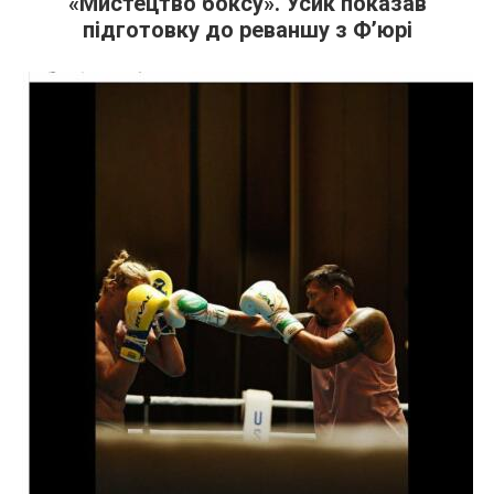
«Мистецтво боксу». Усик показав
підготовку до реваншу з Ф’юрі