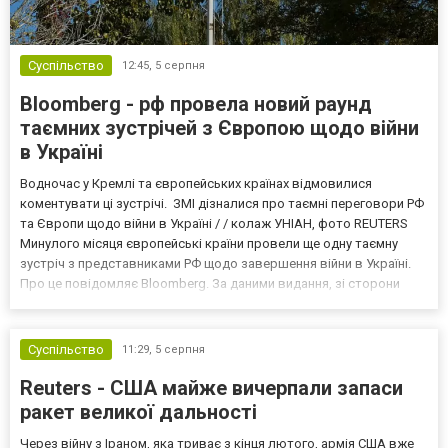
Суспільство
12:45,
5 серпня
Bloomberg - рф провела новий раунд
таємних зустрічей з Європою щодо війни
в Україні
Водночас у Кремлі та європейських країнах відмовилися
коментувати ці зустрічі. ЗМІ дізналися про таємні переговори РФ
та Європи щодо війни в Україні / / колаж УНІАН, фото REUTERS
Минулого місяця європейські країни провели ще одну таємну
зустріч з представниками РФ щодо завершення війни в Україні.
Про це повідомляє Bloomberg. За даними видання, зі сторони
Європи до цих переговорів долучилися колишні
високопосадовці Великої Британії, Франції, Німеччини та Р...
Суспільство
11:29,
5 серпня
Reuters - США майже вичерпали запаси
ракет великої дальності
Через війну з Іраном, яка триває з кінця лютого, армія США вже