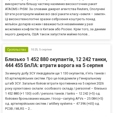
використала більшу частину наземних високоточних ракет
ATACMS і PrSM. За словами джерел агентства Reuters, Сполучені
Штати розгорнули майже всі свої ракети класу «земля – земля».
Ці високотехнологічні зразки озброєння коштують понад
мільйон доларів кожен і вважаються незамінними у разі
можливих конфліктів із Китаєм або Росією. Крім того, за даними
іншого джерела, США також запустили майже полов...
Суспільство
10:25,
5 серпня
Близько 1 452 880 окупантів, 12 242 танки,
444 455 БпЛА: втрати ворога на 5 серпня
За минулу добу ЗСУ ліквідували ще 1 130 окупантів, пʼять танків і
65 артилерійських систем. Про це повідомили у Генеральному
штабі ЗСУ. Загальні бойові втрати противника на 5 серпня 2026
року орієнтовно склали: особового складу / personnel – близько
1 452 880 (+1 130) осіб / persons танків / tanks – 12 242 (+5) од.
бойових броньованих машин / troop–carrying AFVs – 25 084 (+5)
од. артилерійських систем / artillery systems – 47 396 (+65) од.
РСЗВ / MLRS – 2...