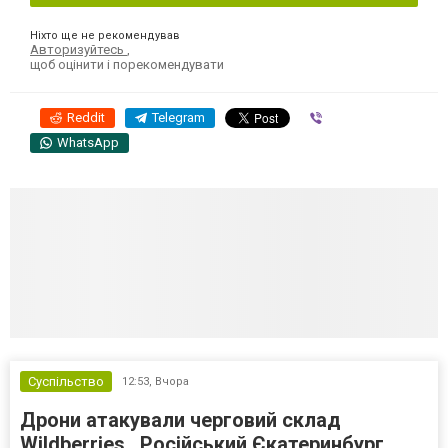
Ніхто ще не рекомендував
Авторизуйтесь
,
щоб оцінити і порекомендувати
Reddit
Telegram
Viber
WhatsApp
Суспільство
12:53,
Вчора
Дрони атакували черговий склад
Wildberries . Російський Єкатеринбург