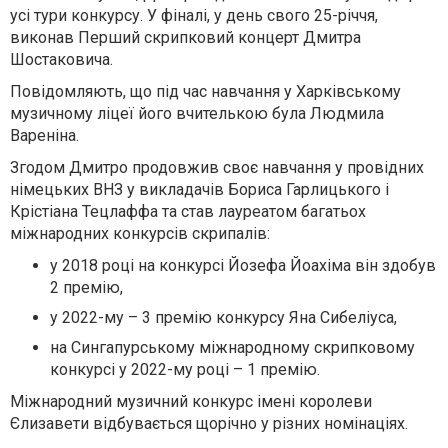
усі тури конкурсу.
У фіналі, у день свого 25-річчя,
виконав Перший скрипковий концерт Дмитра
Шостаковича.
Повідомляють, що під час навчання у
Харківському
музичному ліцеї його
вчителькою була Людмила
Вареніна.
Згодом Дмитро продовжив своє навчання у
провідних
німецьких ВНЗ
у викладачів Бориса Гарлицького і
Крістіана Тецлаффа та став лауреатом багатьох
міжнародних конкурсів скрипалів:
у 2018 році на конкурсі Йозефа Йоахіма він здобув
2 премію,
у 2022-му – 3 премію конкурсу Яна Сибеліуса,
на Сингапурському міжнародному скрипковому
конкурсі у 2022-му році – 1 премію.
Міжнародний музичний конкурс імені королеви
Єлизавети
відбувається щорічно у різних номінаціях.