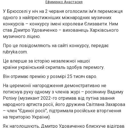
Ефименко Анастасия
У Брюсселі у ніч на 2 червня оголосили ім'я переможця
одного з найпрестижніших міжнародних музичних
конкурсів – конкурсу імені королеви Єлизавети. Ним
став Дмитро Удовиченко – вихованець Харківського
музичного ліцею.
Про це повідомляють на сайті конкурсу, передає
rubryka.com.
Це
вперше за історію
незалежної нашої
країни
український скрипаль здобув перемогу
.
Він отримає
премію у розмірі 25 тисяч євро.
На церемонії нагородження демонстративно
не
потиснув руку одному з членів журі
– росіянину Вадиму
Рєпіну (музикант 2022-го отримав від путіна звання
народного артиста росії, його дружина Світлана Захарова
– член "Єдиної росії", підтримала російське вторгнення
на територію України).
Як наголошують, Дмитро Удовиченко
блискуче відіграв