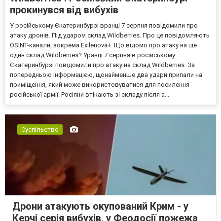
прокинувся від вибухів
У російському Єкатеринбурзі вранці 7 серпня повідомили про
атаку дронів. Під ударом склад Wildberries. Про це повідомляють
OSINT-канали, зокрема Exilenova+. Що відомо про атаку на ще
один склад Wildberries? Уранці 7 серпня в російському
Єкатеринбурзі повідомили про атаку на склад Wildberries. За
попередньою інформацією, щонайменше два удари припали на
приміщення, який може використовуватися для посилення
російської армії. Росіяни втікають зі складу після а...
Суспільство
Дрони атакують окупований Крим - у
Керчі серія вибухів, у Феодосії пожежа