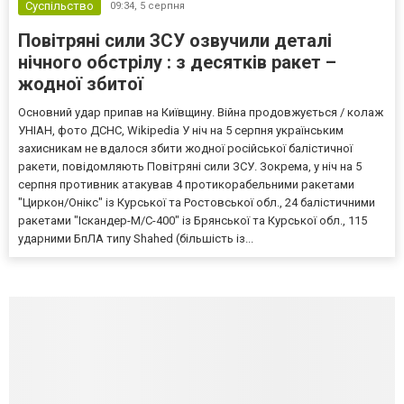
Суспільство
09:34,
5 серпня
Повітряні сили ЗСУ озвучили деталі
нічного обстрілу : з десятків ракет –
жодної збитої
Основний удар припав на Київщину. Війна продовжується / колаж
УНІАН, фото ДСНС, Wikipedia У ніч на 5 серпня українським
захисникам не вдалося збити жодної російської балістичної
ракети, повідомляють Повітряні сили ЗСУ. Зокрема, у ніч на 5
серпня противник атакував 4 протикорабельними ракетами
"Циркон/Онікс" із Курської та Ростовської обл., 24 балістичними
ракетами "Іскандер-М/С-400" із Брянської та Курської обл., 115
ударними БпЛА типу Shahed (більшість із...