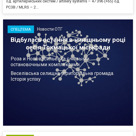
од. артилерійських систем / artillery systems – 47 396 (+65) од.
РСЗВ / MLRS – 2...
Новости ОТГ
СПЕЦТЕМА
Відбулась остання в нинішньому році
сесія Токмацької міськради
Роза и Нововасильевка с новыми
остановочными комплексами
Веселівська селищна територіальна громада.
Історія успіху