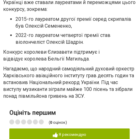
Українці вже ставали лауреатами й переможцями
цього
конкурсу, зокрема:
2015-го лауреатом другої премії серед скрипалів
був Олексій Семененко,
2022-го лауреатом четвертої премії став
віолончеліст Олексій Шадрін.
Конкурс королеви Єлизавети підтримує і
відвідує
королева Бельгії Матильда.
Нагадаємо, що народний самодіяльний духовий оркестр
Харківського авіаційного інституту грав десять годин та
встановив Національний рекорд України. Під час
виступу музиканти зіграли майже 100 пісень та зібрали
понад півмільйона гривень на ЗСУ.
Оцініть першим
(
0
оцінок)
Я рекомендую