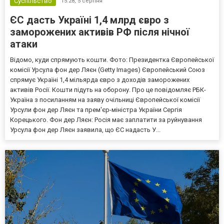
Суспільство
15:28,
5 серпня
ЄС дасть Україні 1,4 млрд євро з
заморожених активів РФ після нічної
атаки
Відомо, куди спрямують кошти. Фото: Президентка Європейської
комісії Урсула фон дер Ляєн (Getty Images) Європейський Союз
спрямує Україні 1,4 мільярда євро з доходів заморожених
активів Росії. Кошти підуть на оборону. Про це повідомляє РБК-
Україна з посиланням на заяву очільниці Європейської комісії
Урсули фон дер Ляєн та прем'єр-міністра України Сергія
Корецького. Фон дер Ляєн: Росія має заплатити за руйнування
Урсула фон дер Ляєн заявила, що ЄС надасть У...