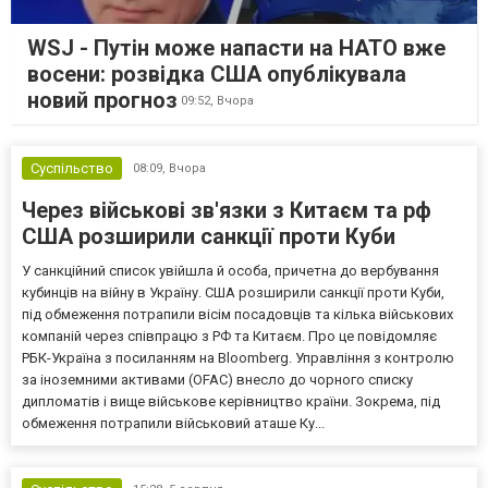
WSJ - Путін може напасти на НАТО вже
восени: розвідка США опублікувала
новий прогноз
09:52,
Вчора
Суспільство
08:09,
Вчора
Через військові зв'язки з Китаєм та рф
США розширили санкції проти Куби
У санкційний список увійшла й особа, причетна до вербування
кубинців на війну в Україну. США розширили санкції проти Куби,
під обмеження потрапили вісім посадовців та кілька військових
компаній через співпрацю з РФ та Китаєм. Про це повідомляє
РБК-Україна з посиланням на Bloomberg. Управління з контролю
за іноземними активами (OFAC) внесло до чорного списку
дипломатів і вище військове керівництво країни. Зокрема, під
обмеження потрапили військовий аташе Ку...