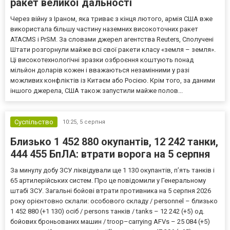
ракет великої дальності
Через війну з Іраном, яка триває з кінця лютого, армія США вже
використала більшу частину наземних високоточних ракет
ATACMS і PrSM. За словами джерел агентства Reuters, Сполучені
Штати розгорнули майже всі свої ракети класу «земля – земля».
Ці високотехнологічні зразки озброєння коштують понад
мільйон доларів кожен і вважаються незамінними у разі
можливих конфліктів із Китаєм або Росією. Крім того, за даними
іншого джерела, США також запустили майже полов...
Суспільство
10:25,
5 серпня
Близько 1 452 880 окупантів, 12 242 танки,
444 455 БпЛА: втрати ворога на 5 серпня
За минулу добу ЗСУ ліквідували ще 1 130 окупантів, пʼять танків і
65 артилерійських систем. Про це повідомили у Генеральному
штабі ЗСУ. Загальні бойові втрати противника на 5 серпня 2026
року орієнтовно склали: особового складу / personnel – близько
1 452 880 (+1 130) осіб / persons танків / tanks – 12 242 (+5) од.
бойових броньованих машин / troop–carrying AFVs – 25 084 (+5)