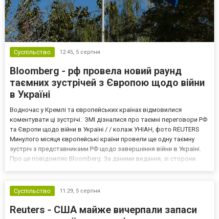
Суспільство
12:45,
5 серпня
Bloomberg - рф провела новий раунд
таємних зустрічей з Європою щодо війни
в Україні
Водночас у Кремлі та європейських країнах відмовилися
коментувати ці зустрічі. ЗМІ дізналися про таємні переговори РФ
та Європи щодо війни в Україні / / колаж УНІАН, фото REUTERS
Минулого місяця європейські країни провели ще одну таємну
зустріч з представниками РФ щодо завершення війни в Україні.
Про це повідомляє Bloomberg. За даними видання, зі сторони
Європи до цих переговорів долучилися колишні
високопосадовці Великої Британії, Франції, Німеччини та Р...
Суспільство
11:29,
5 серпня
Reuters - США майже вичерпали запаси