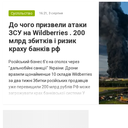
Суспільство
16:21,
3 серпня
До чого призвели атаки
ЗСУ на Wildberries . 200
млрд збитків і ризик
краху банків рф
Російський бізнес б'є на сполох через
"дальнобійні санкції" України. Дрони
вразили щонайменше 10 складів Wildberries
за два тижні Збитки російських продавців
уже перевищили 200 млрд рублів РФ може
загрожувати крах банківської системи У
липні-серпні 2026 року українські
далекобійні дрони вразили щонайменше
десять складів найбільшого російського
онлайн-рітейлера Wildberries,
спровокувавши масштабні пожежі. Поки