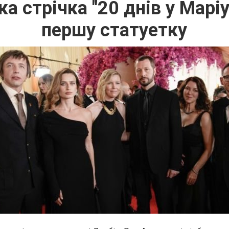
ка стрічка "20 днів у Марі
першу статуетку