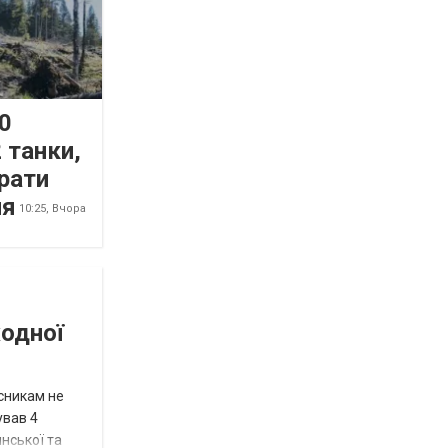
0
 танки,
рати
ня
10:25,
Вчора
жодної
исникам не
ував 4
нської та