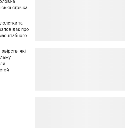
головна
нська стрічка
лолєтки та
озповідає про
омасштабного
звірств, які
ільму
али
стей