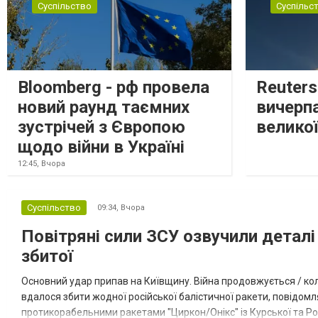
Суспільство
Суспільс
Bloomberg - рф провела
Reuter
новий раунд таємних
вичерп
зустрічей з Європою
великої
щодо війни в Україні
12:45,
Вчора
Суспільство
09:34,
Вчора
Повітряні сили ЗСУ озвучили деталі 
збитої
Основний удар припав на Київщину. Війна продовжується / кол
вдалося збити жодної російської балістичної ракети, повідомля
протикорабельними ракетами "Циркон/Онікс" із Курської та Рос