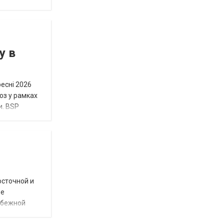
у в
ресні 2026
юз у рамках
и. BSP
осточной и
ое
убежной