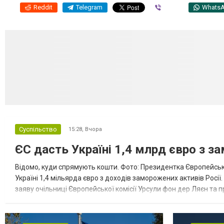
Reddit
Telegram
Viber
Whats
Суспільство
15:28,
Вчора
ЄС дасть Україні 1,4 млрд євро з з
Відомо, куди спрямують кошти. Фото: Президентка Європейсько
Україні 1,4 мільярда євро з доходів заморожених активів Росі
заяву очільниці Європейської комісії Урсули фон дер Ляєн та п
за руйнування Урсула фон дер Ляєн заявила, що ЄС надасть У..