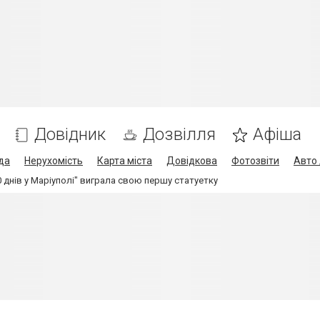
Довідник
Дозвілля
Афіша
да
Нерухомість
Карта міста
Довідкова
Фотозвіти
Авто 
20 днів у Маріуполі" виграла свою першу статуетку