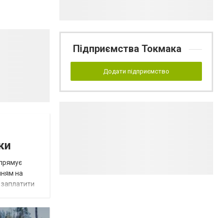
Підприємства Токмака
Додати підприємство
ки
спрямує
нням на
є заплатити