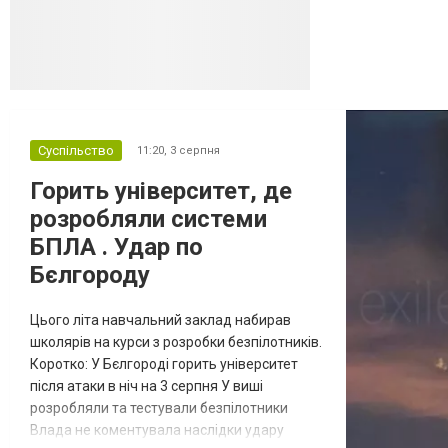
Кремль заперечує роль компанії в
постачанні тов...
Суспільство
11:20,
3 серпня
Горить університет, де
розробляли системи
БПЛА . Удар по
Бєлгороду
Цього літа навчальний заклад набирав
школярів на курси з розробки безпілотників.
Коротко: У Бєлгороді горить університет
після атаки в ніч на 3 серпня У виші
розробляли та тестували безпілотники
Влада не коментувала наслідки удару