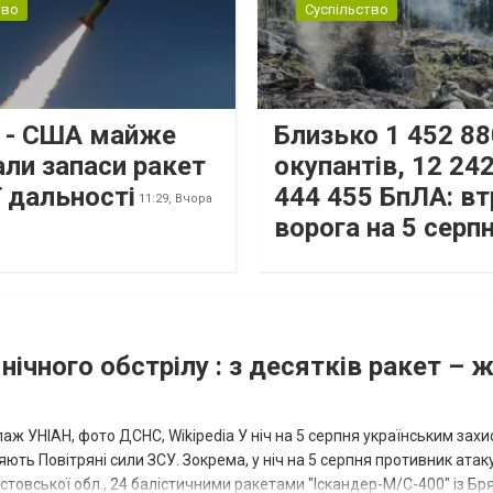
тво
Суспільство
s - США майже
Близько 1 452 88
али запаси ракет
окупантів, 12 242
 дальності
444 455 БпЛА: вт
11:29,
Вчора
ворога на 5 серп
нічного обстрілу : з десятків ракет – 
аж УНІАН, фото ДСНС, Wikipedia У ніч на 5 серпня українським зах
ють Повітряні сили ЗСУ. Зокрема, у ніч на 5 серпня противник атак
товської обл., 24 балістичними ракетами "Іскандер-М/С-400" із Бря