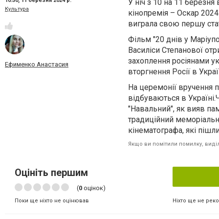
10:50,
11 березня 2024 р.
У ніч з 10 на 11 березн
Культура
кінопремія – Оскар 2024.
виграла свою першу стат
Фільм "20 днів у Маріуп
Василіси Степанової отр
захоплення росіянами ук
Ефименко Анастасия
вторгнення Росії в Украї
На церемонії вручення п
відбуваються в Україні.Ч
"Навальний", як вияв па
традиційний меморіальни
кінематографа, які пішл
Якщо ви помітили помилку, виділі
Оцініть першим
(
0
оцінок)
Ніхто ще не рек
Поки ще ніхто не оцінював