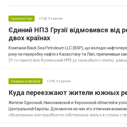
Курської обл., 115 ударними БпЛА типу Shahed (більшість із...
Суспільство
17:24,
3 серпня
Єдиний НПЗ Грузії відмовився від р
двох країнах
Компанія Black Sea Petroleum LLC (BSP), що володіє нафтопер
року на переробку нафти з Казахстану та Лівії, припинивши за
21-го пакету вніс Кулевський НПЗ до санкційного списку, давши
повідомила, що завод у Кулеві розпочав переробку казахс...
Новини компаній
17:09,
3 серпня
Куда переезжают жители южных ре
Жители Одесской, Николаевской и Херсонской областей в усл
Центральной Европы. Для многих из них это отличная возмож
образование или приобрести собственное жилье в стране с 
недвижимости в Украине Homium homium.ua, в 2026 году среди