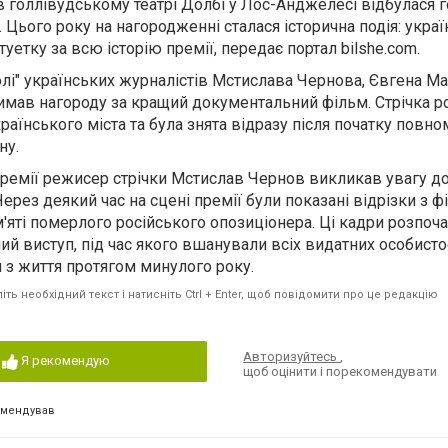
я в голлівудському театрі Долбі у Лос-Анджелесі відбулася 
 Цього року на нагородженні сталася історична подія: украї
уетку за всю історію премії, передає портал bilshe.com.
олі" українських журналістів Мстислава Чернова, Євгена Ма
имав нагороду за кращий документальний фільм. Стрічка р
раїнського міста та була знята відразу після початку повн
ну.
ремії режисер стрічки Мстислав Чернов викликав увагу до 
ерез деякий час на сцені премії були показані відрізки з ф
м'яті померлого російського опозиціонера. Ці кадри розпоч
й виступ, під час якого вшанували всіх видатних особисто
и з життя протягом минулого року.
ть необхідний текст і натисніть Ctrl + Enter, щоб повідомити про це редакцію
Авторизуйтесь
,
Я рекомендую
щоб оцінити і порекомендувати
омендував