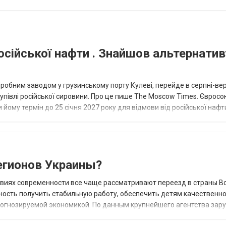
осійської нафти . Знайшов альтернатив
еробним заводом у грузинському порту Кулеві, перейде в серпні-ве
купівлі російської сировини. Про це пише The Moscow Times. Євросо
 йому термін до 25 січня 2027 року для відмови від російської нафт
гионов Украины?
овиях современности все чаще рассматривают переезд в страны В
ность получить стабильную работу, обеспечить детям качественн
прогнозируемой экономикой. По данным крупнейшего агентства зар
 наиболее востребованных н...