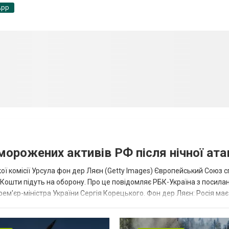
App
аморожених активів РФ після нічної ата
ї комісії Урсула фон дер Ляєн (Getty Images) Європейський Союз 
ї. Кошти підуть на оборону. Про це повідомляє РБК-Україна з посила
рем'єр-міністра України Сергія Корецького. Фон дер Ляєн: Росія ма
.