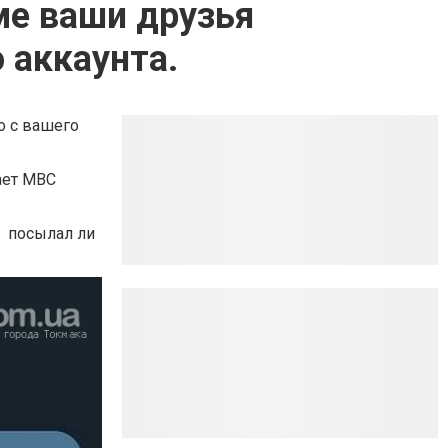
ме ваши друзья
 аккаунта.
о с вашего
ает МВС
е посылал ли