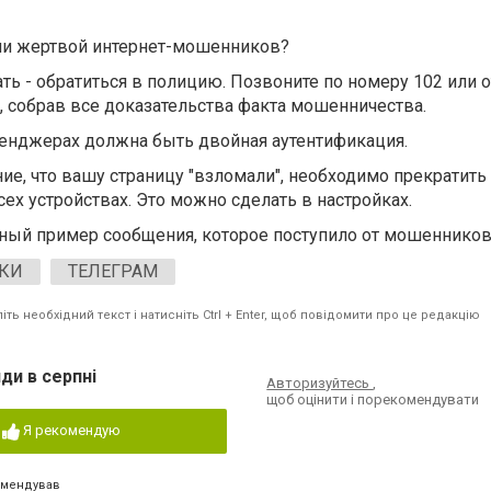
али жертвой интернет-мошенников?
ть - обратиться в полицию. Позвоните по номеру 102 или 
 собрав все доказательства факта мошенничества.
енджерах должна быть двойная аутентификация.
ние, что вашу страницу "взломали", необходимо прекратить
ех устройствах. Это можно сделать в настройках.
льный пример сообщения, которое поступило от мошенников
КИ
ТЕЛЕГРАМ
ть необхідний текст і натисніть Ctrl + Enter, щоб повідомити про це редакцію
ди в серпні
Авторизуйтесь
,
щоб оцінити і порекомендувати
Я рекомендую
омендував