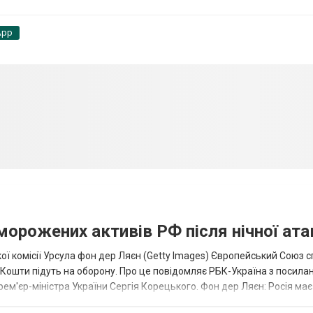
App
аморожених активів РФ після нічної ата
ї комісії Урсула фон дер Ляєн (Getty Images) Європейський Союз 
ї. Кошти підуть на оборону. Про це повідомляє РБК-Україна з посила
рем'єр-міністра України Сергія Корецького. Фон дер Ляєн: Росія ма
.