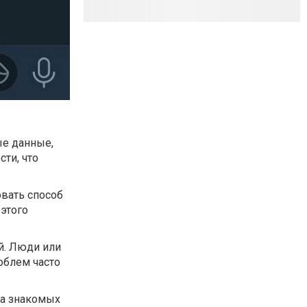
ые данные,
сти, что
овать способ
 этого
й. Люди или
облем часто
та знакомых