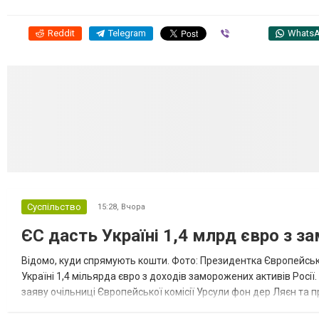
Reddit
Telegram
Viber
Whats
Суспільство
15:28,
Вчора
ЄС дасть Україні 1,4 млрд євро з з
Відомо, куди спрямують кошти. Фото: Президентка Європейсько
Україні 1,4 мільярда євро з доходів заморожених активів Росі
заяву очільниці Європейської комісії Урсули фон дер Ляєн та п
за руйнування Урсула фон дер Ляєн заявила, що ЄС надасть У..