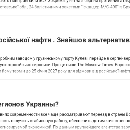
ють Повітряні сили ЗСУ. Зокрема, у ніч на 5 серпня противник атак
товської обл., 24 балістичними ракетами "Іскандер-М/С-400" із Бря
осійської нафти . Знайшов альтернатив
еробним заводом у грузинському порту Кулеві, перейде в серпні-ве
купівлі російської сировини. Про це пише The Moscow Times. Євросо
 йому термін до 25 січня 2027 року для відмови від російської нафт
гионов Украины?
овиях современности все чаще рассматривают переезд в страны В
ность получить стабильную работу, обеспечить детям качественн
прогнозируемой экономикой. По данным крупнейшего агентства зар