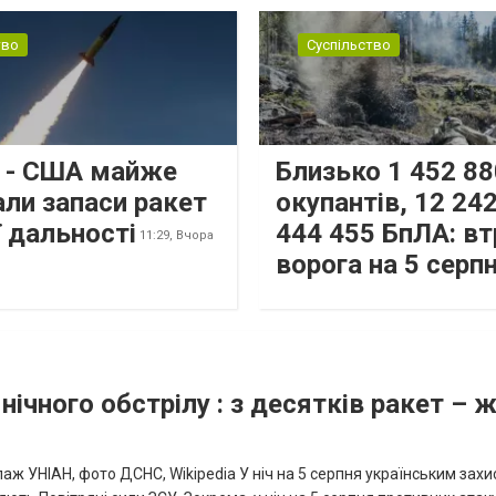
тво
Суспільство
s - США майже
Близько 1 452 88
али запаси ракет
окупантів, 12 242
 дальності
444 455 БпЛА: вт
11:29,
Вчора
ворога на 5 серп
нічного обстрілу : з десятків ракет – 
аж УНІАН, фото ДСНС, Wikipedia У ніч на 5 серпня українським зах