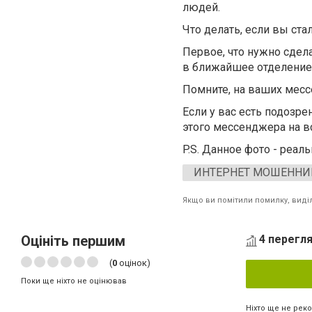
людей.
Что делать, если вы ст
Первое, что нужно сдела
в ближайшее отделение,
Помните, на ваших месс
Если у вас есть подозре
этого мессенджера на вс
P.S. Данное фото - реа
ИНТЕРНЕТ МОШЕННИ
Якщо ви помітили помилку, виділі
Оцініть першим
4 перегля
(
0
оцінок)
Поки ще ніхто не оцінював
Ніхто ще не рек