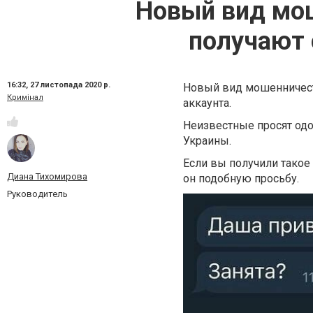
Новый вид мош
получают 
16:32,
27 листопада 2020 р.
Новый вид мошенничест
Кримінал
аккаунта.
Неизвестные просят одо
Украины.
Если вы получили такое
Диана Тихомирова
он подобную просьбу.
Руководитель