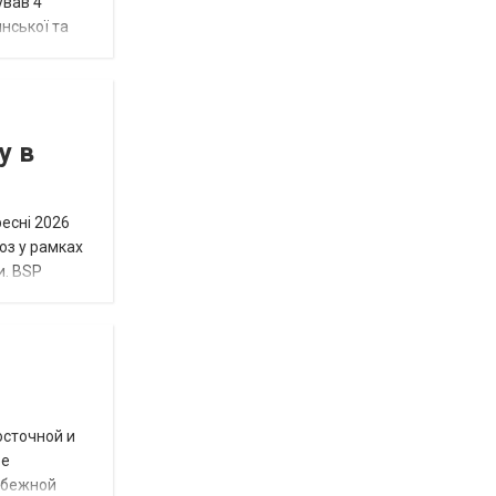
ував 4
нської та
у в
ресні 2026
юз у рамках
и. BSP
осточной и
ое
убежной