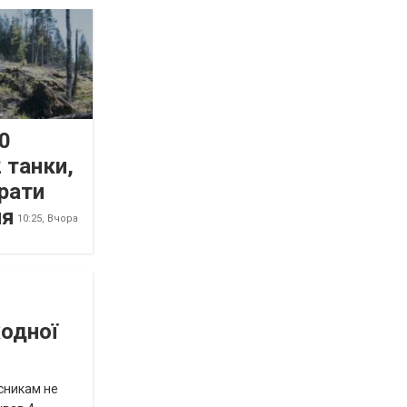
0
 танки,
рати
ня
10:25,
Вчора
жодної
исникам не