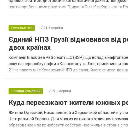
вдалося збити жодної російської балістичної ракети, повідомля
протикорабельними ракетами "Циркон/Онікс" із Курської та Рос
Курської обл., 115 ударними БпЛА типу Shahed (більшість із...
Суспільство
17:24,
3 серпня
Єдиний НПЗ Грузії відмовився від р
двох країнах
Компанія Black Sea Petroleum LLC (BSP), що володіє нафтопер
року на переробку нафти з Казахстану та Лівії, припинивши за
21-го пакету вніс Кулевський НПЗ до санкційного списку, давши
повідомила, що завод у Кулеві розпочав переробку казахс...
Новини компаній
17:09,
3 серпня
Куда переезжают жители южных ре
Жители Одесской, Николаевской и Херсонской областей в усл
Центральной Европы. Для многих из них это отличная возмож
образование или приобрести собственное жилье в стране с 