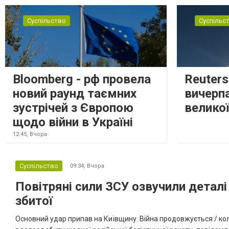
Суспільство
Суспільс
Bloomberg - рф провела
Reuter
новий раунд таємних
вичерп
зустрічей з Європою
великої
щодо війни в Україні
12:45,
Вчора
Суспільство
09:34,
Вчора
Повітряні сили ЗСУ озвучили деталі 
збитої
Основний удар припав на Київщину. Війна продовжується / кол