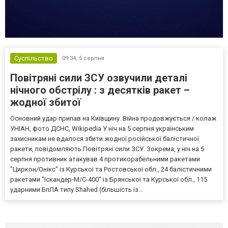
Суспільство
09:34,
5 серпня
Повітряні сили ЗСУ озвучили деталі
нічного обстрілу : з десятків ракет –
жодної збитої
Основний удар припав на Київщину. Війна продовжується / колаж
УНІАН, фото ДСНС, Wikipedia У ніч на 5 серпня українським
захисникам не вдалося збити жодної російської балістичної
ракети, повідомляють Повітряні сили ЗСУ. Зокрема, у ніч на 5
серпня противник атакував 4 протикорабельними ракетами
"Циркон/Онікс" із Курської та Ростовської обл., 24 балістичними
ракетами "Іскандер-М/С-400" із Брянської та Курської обл., 115
ударними БпЛА типу Shahed (більшість із...