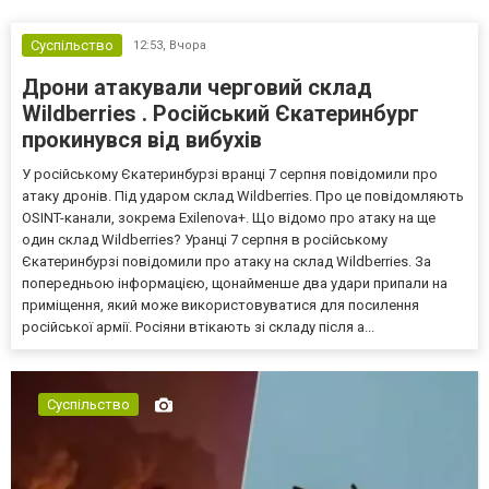
Суспільство
12:53,
Вчора
Дрони атакували черговий склад
Wildberries . Російський Єкатеринбург
прокинувся від вибухів
У російському Єкатеринбурзі вранці 7 серпня повідомили про
атаку дронів. Під ударом склад Wildberries. Про це повідомляють
OSINT-канали, зокрема Exilenova+. Що відомо про атаку на ще
один склад Wildberries? Уранці 7 серпня в російському
Єкатеринбурзі повідомили про атаку на склад Wildberries. За
попередньою інформацією, щонайменше два удари припали на
приміщення, який може використовуватися для посилення
російської армії. Росіяни втікають зі складу після а...
Суспільство