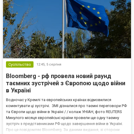
Суспільство
12:45,
5 серпня
Bloomberg - рф провела новий раунд
таємних зустрічей з Європою щодо війни
в Україні
Водночас у Кремлі та європейських країнах відмовилися
коментувати ці зустрічі. ЗМІ дізналися про таємні переговори РФ
та Європи щодо війни в Україні / / колаж УНІАН, фото REUTERS
Минулого місяця європейські країни провели ще одну таємну
зустріч з представниками РФ щодо завершення війни в Україні.
Про це повідомляє Bloomberg. За даними видання, зі сторони