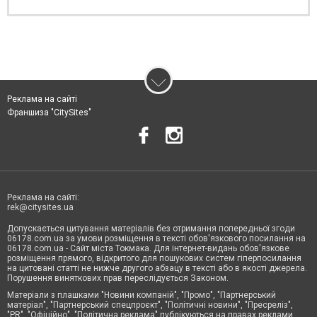
Реклама на сайті
Франшиза "CitySites"
Реклама на сайті:
rek@citysites.ua
Допускається цитування матеріалів без отримання попередньої згоди
06178.com.ua за умови розміщення в тексті обов'язкового посилання на
06178.com.ua - Сайт міста Токмака. Для інтернет-видань обов'язкове
розміщення прямого, відкритого для пошукових систем гіперпосилання
на цитовані статті не нижче другого абзацу в тексті або в якості джерела.
Порушення виняткових прав переслідується Законом.
Матеріали з плашками "Новини компаній", "Промо", "Партнерський
матеріал", "Партнерський спецпроєкт", "Політичні новини", "Пресреліз",
"PR", "Офіційно", "Політична реклама" публікуються на правах реклами.