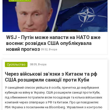
WSJ - Путін може напасти на НАТО вже
восени: розвідка США опублікувала
новий прогноз
09:52,
Вчора
Суспільство
08:09,
Вчора
Через військові зв'язки з Китаєм та рф
США розширили санкції проти Куби
У санкційний список увійшла й особа, причетна до вербування
кубинців на війну в Україну. США розширили санкції проти Куби,
під обмеження потрапили вісім посадовців та кілька військових
компаній через співпрацю з РФ та Китаєм. Про це повідомляє
РБК-Україна з посиланням на Bloomberg. Управління з контролю