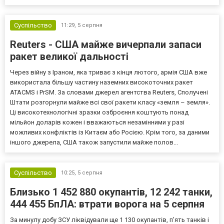
Європи до цих переговорів долучилися колишні
високопосадовці Великої Британії, Франції, Німеччини та Р...
Суспільство
11:29,
5 серпня
Reuters - США майже вичерпали запаси
ракет великої дальності
Через війну з Іраном, яка триває з кінця лютого, армія США вже
використала більшу частину наземних високоточних ракет
ATACMS і PrSM. За словами джерел агентства Reuters, Сполучені
Штати розгорнули майже всі свої ракети класу «земля – земля».
Ці високотехнологічні зразки озброєння коштують понад
мільйон доларів кожен і вважаються незамінними у разі
можливих конфліктів із Китаєм або Росією. Крім того, за даними
іншого джерела, США також запустили майже полов...
Суспільство
10:25,
5 серпня
Близько 1 452 880 окупантів, 12 242 танки,
444 455 БпЛА: втрати ворога на 5 серпня
За минулу добу ЗСУ ліквідували ще 1 130 окупантів, пʼять танків і