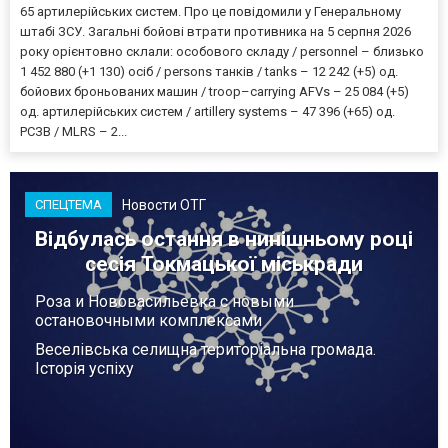
65 артилерійських систем. Про це повідомили у Генеральному
штабі ЗСУ. Загальні бойові втрати противника на 5 серпня 2026
року орієнтовно склали: особового складу / personnel – близько
1 452 880 (+1 130) осіб / persons танків / tanks – 12 242 (+5) од.
бойових броньованих машин / troop–carrying AFVs – 25 084 (+5)
од. артилерійських систем / artillery systems – 47 396 (+65) од.
РСЗВ / MLRS – 2...
Новости ОТГ
СПЕЦТЕМА
Відбулась остання в нинішньому році
сесія Токмацької міськради
Роза и Нововасильевка с новыми
остановочными комплексами
Веселівська селищна територіальна громада.
Історія успіху