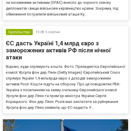
за іноземними активами (OFAC) внесло до чорного списку
дипломатів і вище військове керівництво країни. Зокрема, під
обмеження потрапили військовий аташе Ку...
Суспільство
15:28,
5 серпня
ЄС дасть Україні 1,4 млрд євро з
заморожених активів РФ після нічної
атаки
Відомо, куди спрямують кошти. Фото: Президентка Європейської
комісії Урсула фон дер Ляєн (Getty Images) Європейський Союз
спрямує Україні 1,4 мільярда євро з доходів заморожених
активів Росії. Кошти підуть на оборону. Про це повідомляє РБК-
Україна з посиланням на заяву очільниці Європейської комісії
Урсули фон дер Ляєн та прем'єр-міністра України Сергія
Корецького. Фон дер Ляєн: Росія має заплатити за руйнування
Урсула фон дер Ляєн заявила, що ЄС надасть У...