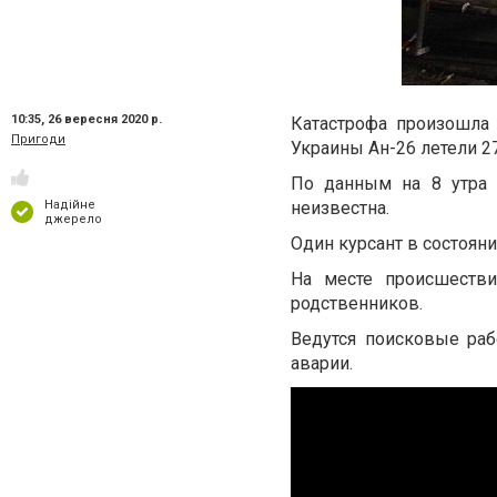
10:35,
26 вересня 2020 р.
Катастрофа произошла 
Пригоди
Украины Ан-26 летели 27
По данным на 8 утра 2
неизвестна.
Надійне
джерело
Один курсант в состояни
На месте происшестви
родственников.
Ведутся поисковые ра
аварии.