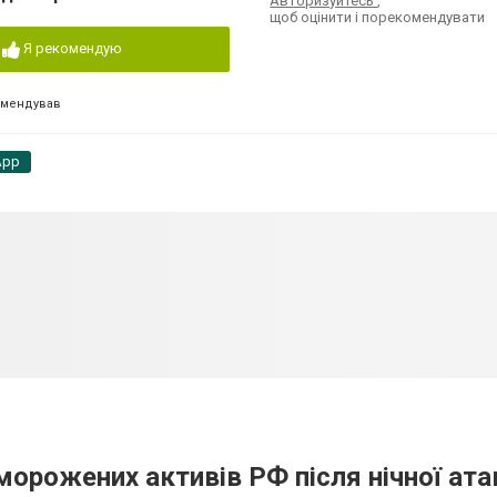
Авторизуйтесь
,
щоб оцінити і порекомендувати
Я рекомендую
омендував
App
аморожених активів РФ після нічної ата