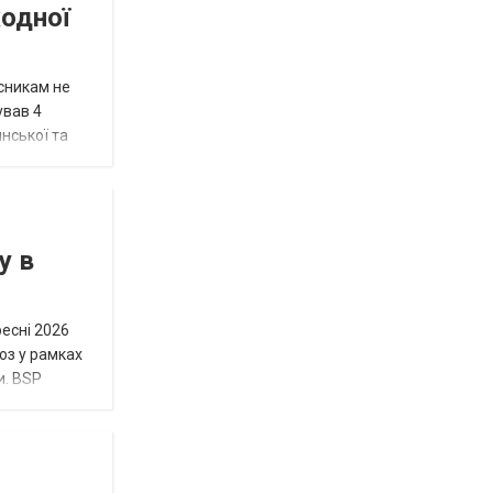
жодної
исникам не
ував 4
нської та
у в
ресні 2026
юз у рамках
и. BSP