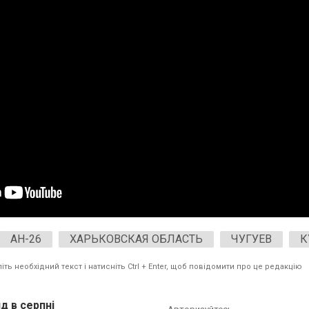
АН-26
ХАРЬКОВСКАЯ ОБЛАСТЬ
ЧУГУЕВ
К
ть необхідний текст і натисніть Ctrl + Enter, щоб повідомити про це редакцію
д в серпні