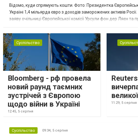
Відомо, куди спрямують кошти. Фото: Президентка Європейсько
Україні 1,4 мільярда євро з доходів заморожених активів Росі
заяву очільниці Європейської комісії Урсули фон дер Ляєн та п
за руйнування Урсула фон дер Ляєн заявила, що ЄС надасть У..
Суспільство
Суспільс
Bloomberg - рф провела
Reuter
новий раунд таємних
вичерп
зустрічей з Європою
великої
щодо війни в Україні
11:29,
5 серпня
12:45,
5 серпня
Суспільство
09:34,
5 серпня