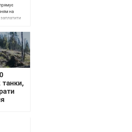
спрямує
нням на
є заплатити
0
 танки,
рати
ня