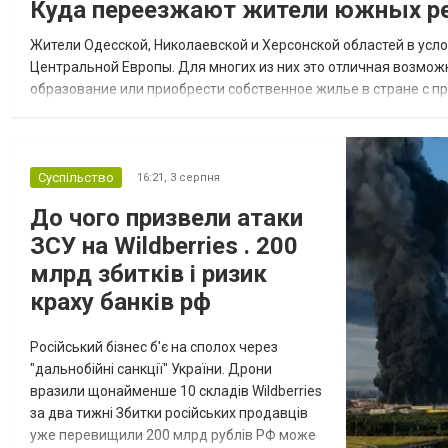
Куда переезжают жители южных ре
Жители Одесской, Николаевской и Херсонской областей в усл
Центральной Европы. Для многих из них это отличная возмож
образование или приобрести собственное жилье в стране с 
недвижимости в Украине Homium homium.ua, в 2026 году среди
Суспільство
16:21,
3 серпня
До чого призвели атаки
ЗСУ на Wildberries . 200
млрд збитків і ризик
краху банків рф
Російський бізнес б'є на сполох через
"дальнобійні санкції" України. Дрони
вразили щонайменше 10 складів Wildberries
за два тижні Збитки російських продавців
уже перевищили 200 млрд рублів РФ може