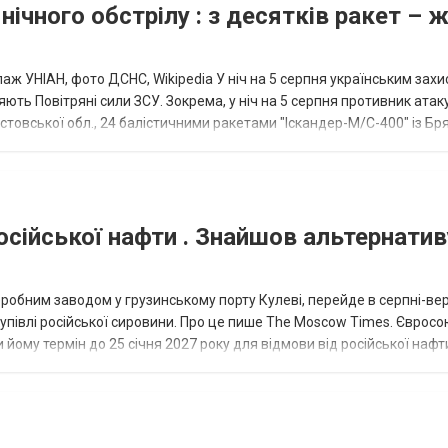
нічного обстрілу : з десятків ракет – 
аж УНІАН, фото ДСНС, Wikipedia У ніч на 5 серпня українським зах
ють Повітряні сили ЗСУ. Зокрема, у ніч на 5 серпня противник атак
товської обл., 24 балістичними ракетами "Іскандер-М/С-400" із Бря
осійської нафти . Знайшов альтернатив
еробним заводом у грузинському порту Кулеві, перейде в серпні-ве
купівлі російської сировини. Про це пише The Moscow Times. Євросо
 йому термін до 25 січня 2027 року для відмови від російської нафт