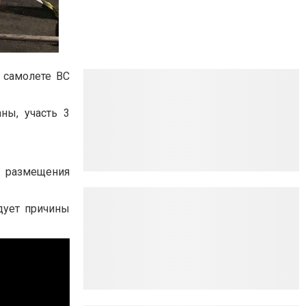
а самолете ВС
ны, участь 3
я размещения
дует причины