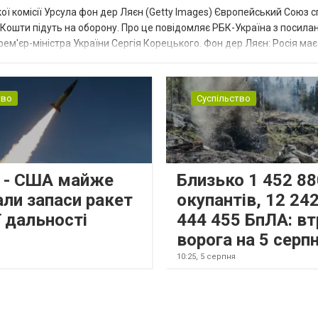
ї комісії Урсула фон дер Ляєн (Getty Images) Європейський Союз 
ї. Кошти підуть на оборону. Про це повідомляє РБК-Україна з посила
рем'єр-міністра України Сергія Корецького. Фон дер Ляєн: Росія ма
.
тво
Суспільство
s - США майже
Близько 1 452 88
али запаси ракет
окупантів, 12 242
 дальності
444 455 БпЛА: вт
ворога на 5 серп
10:25,
5 серпня