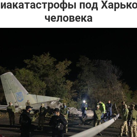
виакатастрофы под Харьк
человека