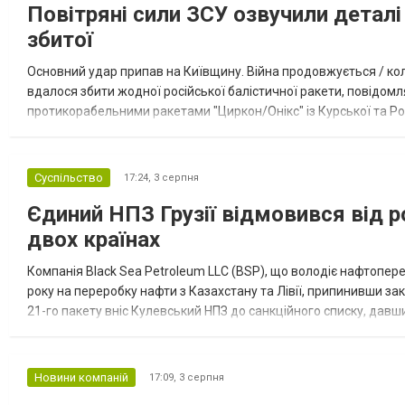
Повітряні сили ЗСУ озвучили деталі 
збитої
Основний удар припав на Київщину. Війна продовжується / кол
вдалося збити жодної російської балістичної ракети, повідомля
протикорабельними ракетами "Циркон/Онікс" із Курської та Рос
Курської обл., 115 ударними БпЛА типу Shahed (більшість із...
Суспільство
17:24,
3 серпня
Єдиний НПЗ Грузії відмовився від р
двох країнах
Компанія Black Sea Petroleum LLC (BSP), що володіє нафтопер
року на переробку нафти з Казахстану та Лівії, припинивши за
21-го пакету вніс Кулевський НПЗ до санкційного списку, давши
повідомила, що завод у Кулеві розпочав переробку казахс...
Новини компаній
17:09,
3 серпня