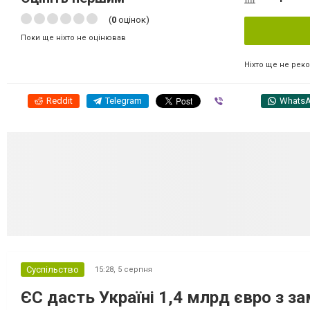
(
0
оцінок)
Поки ще ніхто не оцінював
Ніхто ще не рек
Reddit
Telegram
Viber
Whats
Суспільство
15:28,
5 серпня
ЄС дасть Україні 1,4 млрд євро з з