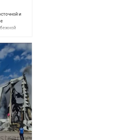
осточной и
ое
убежной