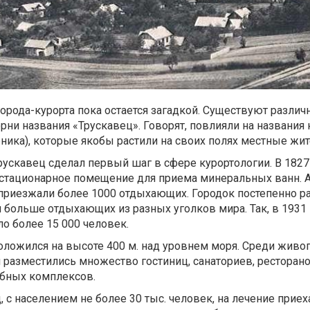
рода-курорта пока остается загадкой. Существуют различ
орни названия «Трускавец». Говорят, повлияли на названия 
ника), которые якобы растили на своих полях местные жит
рускавец сделал первый шаг в сфере курортологии. В 1827
стационарное помещение для приема минеральных ванн. А
 приезжали более 1000 отдыхающих. Городок постепенно р
 больше отдыхающих из разных уголков мира. Так, в 1931 
о более 15 000 человек.
оложился на высоте 400 м. над уровнем моря. Среди живо
и разместились множество гостиниц, санаториев, ресторано
ебных комплексов.
ц, с населением не более 30 тыс. человек, на лечение прие