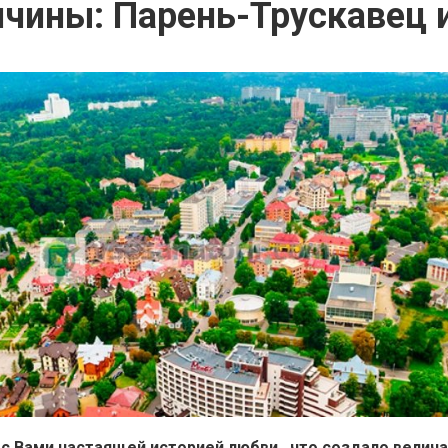
ичины: Парень-Трускавец
с Вами настаящей историей любви , что создало велич