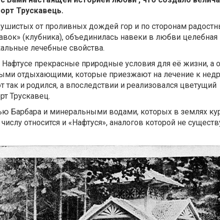
орт Трускавець.
душистых от проливных дождей гор и по сторонам радостн
кавок» (клубника), объединилась навеки в любви целебная
кальные лечебные свойства.
 Нафтусе прекрасные природные условия для её жизни, а 
выми отдыхающими, которые приезжают на лечение к недр
т так и родился, а впоследствии и реализовался цветущий
рт Трускавец.
ью Барбара и минеральными водами, которых в землях ку
х числу относится и «Нафтуся», аналогов которой не сущест