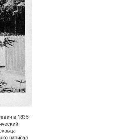
евич в 1835-
мический
ускавца
Очко написал