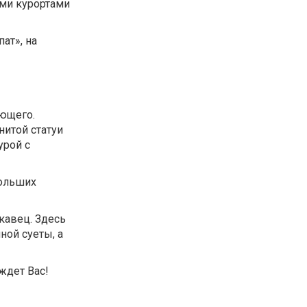
ими курортами
ат», на
ающего.
нитой статуи
урой с
больших
скавец. Здесь
ной суеты, а
ждет Вас!