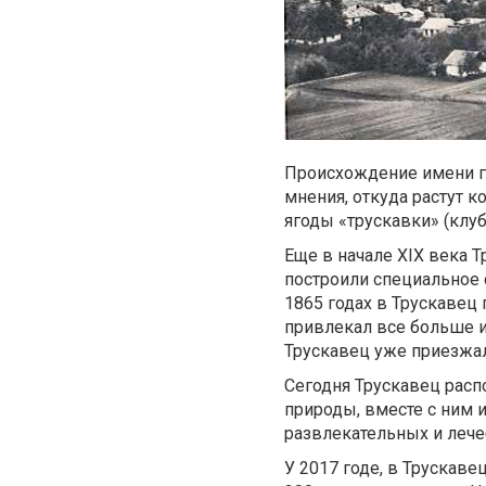
Происхождение имени го
мнения, откуда растут к
ягоды «трускавки» (клуб
Еще в начале XIX века Т
построили специальное 
1865 годах в Трускавец
привлекал все больше и
Трускавец уже приезжал
Сегодня Трускавец расп
природы, вместе с ним 
развлекательных и леч
У 2017 годе, в Трускаве