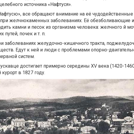
целебного источника «Нафтуся».
Нафтусю», все обращают внимание на её чудодейственные 
а при желчнокаменных заболеваниях. Её обезболивающие 
дить камни и песок из организма человека: желчного й м
путей, почек и т. п.
ри заболеваниях желудочно-кишечного тракта, поджелудо
ществ. Едут к ней и люди с проблемами опорно-двигательн
нервной систем.
скавце достигает примерно середины XV века (1420-1460 г
курорт в 1827 году.