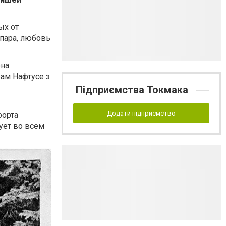
ых от
 пара, любовь
она
ам Нафтусе з
Підприємства Токмака
Додати підприємство
рорта
вует во всем