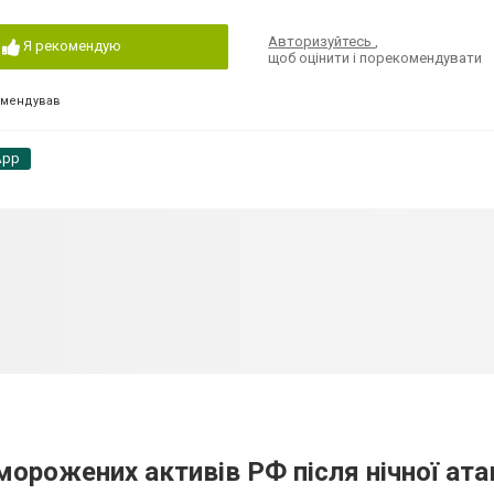
Авторизуйтесь
,
Я рекомендую
щоб оцінити і порекомендувати
омендував
App
аморожених активів РФ після нічної ата