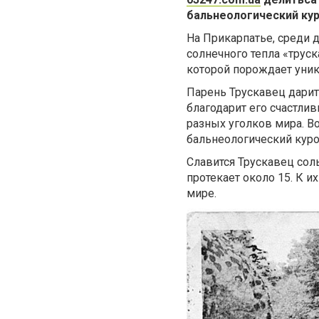
бальнеологический кур
На Прикарпатье, среди 
солнечного тепла «трус
которой порождает уни
Парень Трускавец дарит
благодарит его счастли
разных уголков мира. Во
бальнеологический куро
Славится Трускавец сол
протекает около 15. К и
мире.