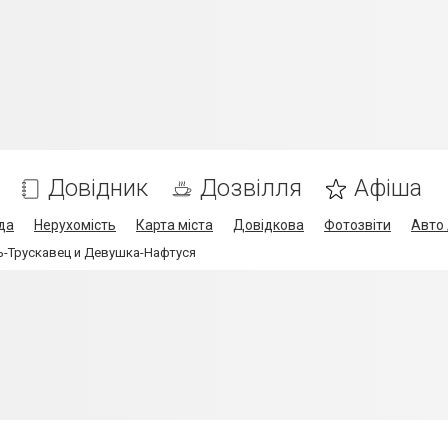
Довідник
Дозвілля
Афіша
да
Нерухомість
Карта міста
Довідкова
Фотозвіти
Авто 
ь-Трускавец и Девушка-Нафтуся