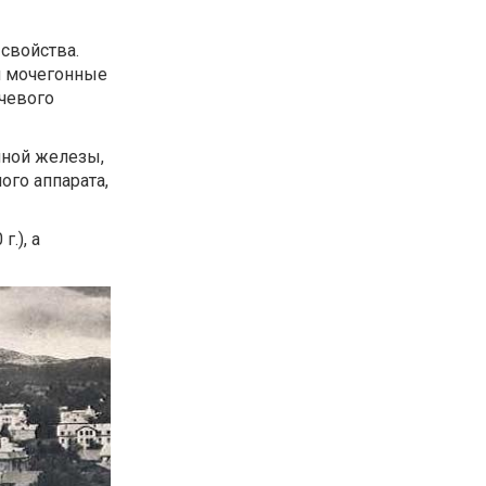
свойства.
и мочегонные
очевого
чной железы,
ого аппарата,
.), а