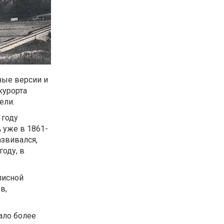
ные версии и
курорта
ели.
 году
 уже в 1861-
азвивался,
году, в
писной
в,
хало более