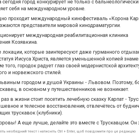
а сегодня город конкурирует не только с бальнеологическ
ляет себя на международном уровне.
дно проходит международный кинофестиваль «Корона Карп
езжаются представители мировой кинодраматургии.
кционирует международная реабилитационная клиника
ения Козявкина.
ые локации, которые заинтересуют даже гурманного отдых
статуя Иисуса Христа, является уменьшенной копией знаме
 того, городок радует глаз своей модернистской архитект
го и норвежского стилей.
 львиным городом и душой Украины - Львовом. Поэтому, 
ускавец, в основном у путешественников не возникает.
 раз в жизни стоит посетить лечебную сказку Карпат - Тру
ушевное и телесное восстановления, отвлечётесь от буднич
щих трускавок (клубники).
оровы! А еще лучше, делайте это вместе с Трускавцом. Он 
ть необхідний текст і натисніть Ctrl + Enter, щоб повідомити про це редакцію