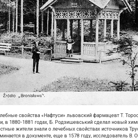
ебные свойства «Нафтуси» львовский фармацевт Т. Торос
ии, в 1880-1881 годах, Б. Родзишевський сделал новый хи
естные жители знали о лечебных свойствах источников Тр
оминается в документе, еще в 1578 году, исследователь В. 