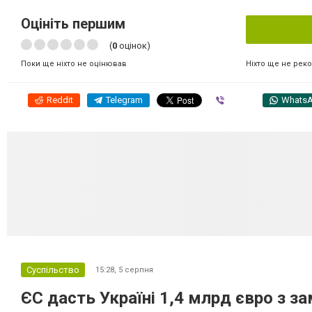
Оцініть першим
(
0
оцінок)
Ніхто ще не рек
Поки ще ніхто не оцінював
Reddit
Telegram
Viber
Whats
Суспільство
15:28,
5 серпня
ЄС дасть Україні 1,4 млрд євро з з