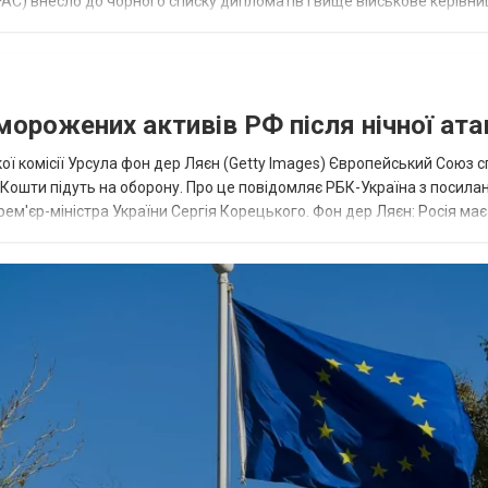
AC) внесло до чорного списку дипломатів і вище військове керівни
аморожених активів РФ після нічної ата
ї комісії Урсула фон дер Ляєн (Getty Images) Європейський Союз 
ї. Кошти підуть на оборону. Про це повідомляє РБК-Україна з посила
рем'єр-міністра України Сергія Корецького. Фон дер Ляєн: Росія ма
.