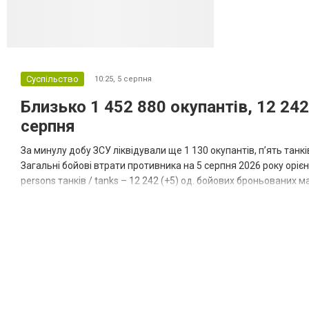
Суспільство
10:25,
5 серпня
Близько 1 452 880 окупантів, 12 242
серпня
За минулу добу ЗСУ ліквідували ще 1 130 окупантів, пʼять танк
Загальні бойові втрати противника на 5 серпня 2026 року орієнт
persons танків / tanks – 12 242 (+5) од. бойових броньованих маш
systems – 47 396 (+65) од. РСЗВ / MLRS – 2...