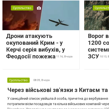
Суспільство
Суспільс
Дрони атакують
Ворог 
окупований Крим - у
1200 со
Керчі серія вибухів, у
систем
Феодосії пожежа
ЗСУ
11:16,
Вчора
10:13,
Суспільство
08:09,
Вчора
Через військові зв'язки з Китаєм т
У санкційний список увійшла й особа, причетна до вербування 
потрапили вісім посадовців та кілька військових компаній чер