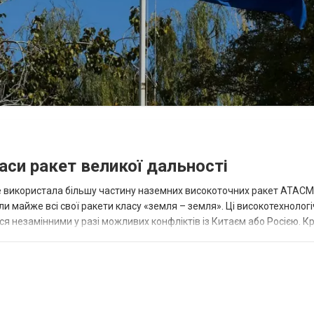
аси ракет великої дальності
вже використала більшу частину наземних високоточних ракет ATACMS
 майже всі свої ракети класу «земля – земля». Ці високотехнологі
незамінними у разі можливих конфліктів із Китаєм або Росією. Крі