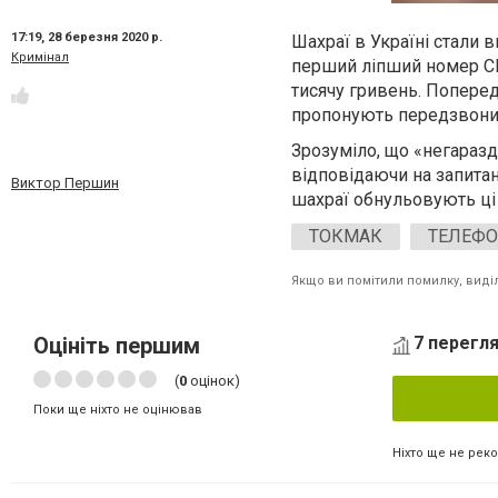
17:19,
28 березня 2020 р.
Шахраї в Україні стали
Кримінал
перший ліпший номер СМ
тисячу гривень. Поперед
пропонують передзвони
Зрозуміло, що «негараз
відповідаючи на запитанн
Виктор Першин
шахраї обнульовують ці
ТОКМАК
ТЕЛЕФО
Якщо ви помітили помилку, виділі
Оцініть першим
7 перегля
(
0
оцінок)
Поки ще ніхто не оцінював
Ніхто ще не рек