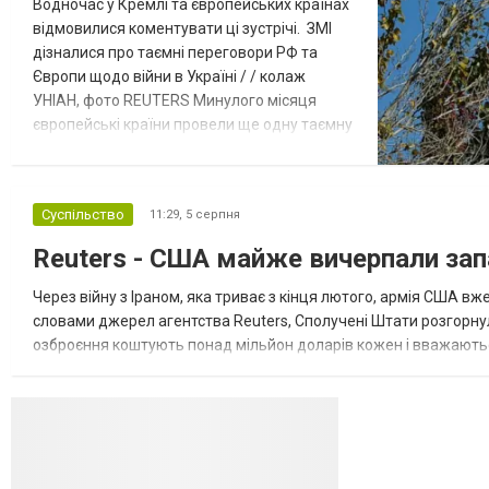
Водночас у Кремлі та європейських країнах
відмовилися коментувати ці зустрічі. ЗМІ
дізналися про таємні переговори РФ та
Європи щодо війни в Україні / / колаж
УНІАН, фото REUTERS Минулого місяця
європейські країни провели ще одну таємну
зустріч з представниками РФ щодо
завершення війни в Україні. Про це
повідомляє Bloomberg. За даними видання,
Суспільство
11:29,
5 серпня
зі сторони Європи до цих переговорів
долучилися колишні високопосадовці
Reuters - США майже вичерпали зап
Великої Британії, Франції, Німеччини та Р...
Через війну з Іраном, яка триває з кінця лютого, армія США 
словами джерел агентства Reuters, Сполучені Штати розгорнули
озброєння коштують понад мільйон доларів кожен і вважаються 
даними іншого джерела, США також запустили майже полов...