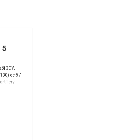
Відбулась
остання
Новости
в
СПЕЦТЕМА
ОТГ
 5
нинішньому
році
абі ЗСУ.
сесія
30) осіб /
rtillery
Токмацької
міськради
Роза
и
Нововасильевка
с
новыми