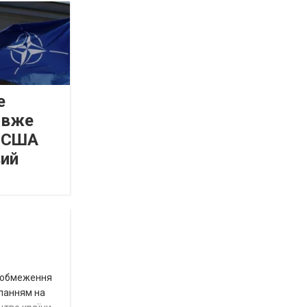
е
 вже
а США
вий
д обмеження
иланням на