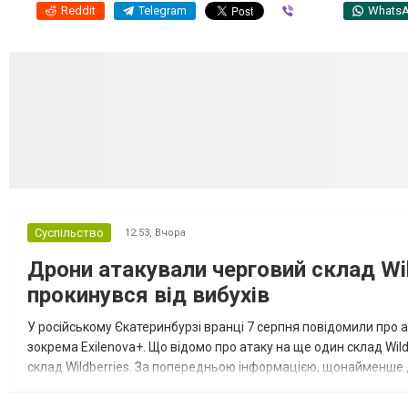
Reddit
Telegram
Viber
Whats
Суспільство
12:53,
Вчора
Дрони атакували черговий склад Wil
прокинувся від вибухів
У російському Єкатеринбурзі вранці 7 серпня повідомили про а
зокрема Exilenova+. Що відомо про атаку на ще один склад Wild
склад Wildberries. За попередньою інформацією, щонайменше
посилення російської армії. Росіяни втікають зі складу після а...