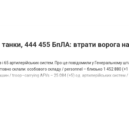
 танки, 444 455 БпЛА: втрати ворога на
ів і 65 артилерійських систем. Про це повідомили у Генеральному шт
овно склали: особового складу / personnel – близько 1 452 880 (+1 1
ин / troop–carrying AFVs – 25 084 (+5) од. артилерійських систем / a