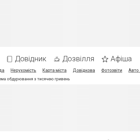
Довідник
Дозвілля
Афіша
да
Нерухомість
Карта міста
Довідкова
Фотозвіти
Авто 
хема обдурювання з тисячею гривень