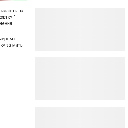
силають на
артку 1
кнення
мером і
мку за мить