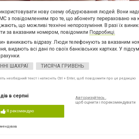
 використовувати нову схему обдурювання людей. Вони над
С з повідомленням про те, що абоненту перераховано на к
жають, що можливі технічні непорозуміння. В разі їх вини
ти за вказаним номером, повідомили
Подробиці.
ди» виникають відразу. Люди телефонують за вказаним но
я, видають всі дані по своїх банківських картках. У підсу
 рахунки.
ННІ ШАХРАЇ
ТИСЯЧА ГРИВЕНЬ
ть необхідний текст і натисніть Ctrl + Enter, щоб повідомити про це редакцію
дів в серпні
Авторизуйтесь
,
щоб оцінити і порекомендувати
Я рекомендую
омендував