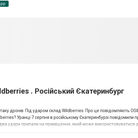
App
dberries . Російський Єкатеринбург
таку дронів. Під ударом склад Wildberries. Про це повідомляють OS
berries? Уранці 7 серпня в російському Єкатеринбурзі повідомили п
 два удари припали на приміщення, який може використовуватися 