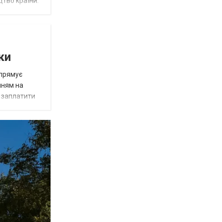
цтво країни.
ки
спрямує
нням на
є заплатити