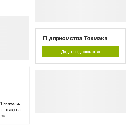
Підприємства Токмака
Додати підприємство
INT-канали,
ро атаку на
для