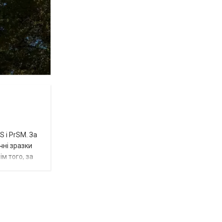
 і PrSM. За
чні зразки
м того, за