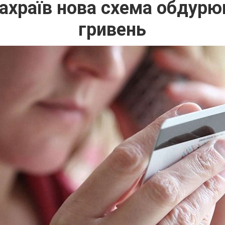
ахраїв нова схема обдурю
гривень