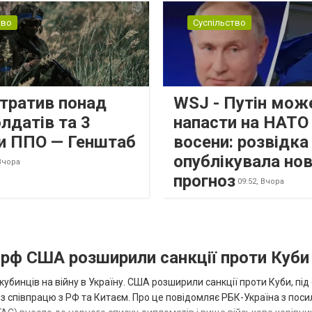
тво
Суспільство
втратив понад
WSJ - Путін мож
лдатів та 3
напасти на НАТО
и ППО — Генштаб
восени: розвідк
опублікувала но
Вчора
прогноз
09:52,
Вчора
а рф США розширили санкції проти Куби
кубинців на війну в Україну. США розширили санкції проти Куби, пі
ез співпрацю з РФ та Китаєм. Про це повідомляє РБК-Україна з пос