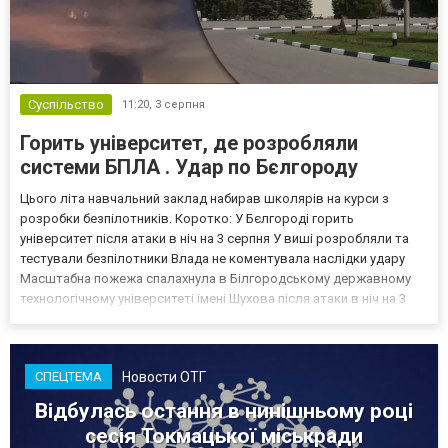
Суспільство
11:20,
3 серпня
Горить університет, де розробляли
системи БПЛА . Удар по Бєлгороду
Цього літа навчальний заклад набирав школярів на курси з
розробки безпілотників. Коротко: У Бєлгороді горить
університет після атаки в ніч на 3 серпня У виші розробляли та
тестували безпілотники Влада не коментувала наслідки удару
Масштабна пожежа спалахнула в Білгородському державному
технологічному університеті імені Шухова після атаки в ніч на 3
серпня - у цьому закладі розробляли та тестували безпілотники.
Як пише російський Telegram-канал Astra, наслі...
Новости ОТГ
СПЕЦТЕМА
Відбулась остання в нинішньому році
сесія Токмацької міськради