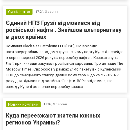
Суспільство
17:24,
3 серпня
Єдиний НПЗ Грузії відмовився від
російської нафти . Знайшов альтернативу
в двох країнах
Компанія Black Sea Petroleum LLC (BSP), що володіє
нафтопереробним заводом у грузинському порту Кулеві, перейде
в серпні-вересні 2026 року на переробку нафти з Казахстану та
Лівії, припинивши закупівлі російської сировини. Про це пише The
Moscow Times. Євросоюз у рамках 21-го пакету вніс Кулевський
НПЗ до санкційного списку, давши йому термін до 25 січня 2027
року для відмови від російської нафти. BSP повідомила, що
завод у Кулеві розпочав переробку казахс...
Новини компаній
17:09,
3 серпня
Куда переезжают жители южных
регионов Украины?