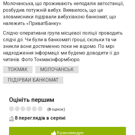
Молочанська, що проживають неподалік автостанції,
розбудив потужній вибух. Виявилось, що це
зловмисники підірвали вибухівкою банкомат, що
належить «ПриватБанку».
Слідчо-оперативна група місцевої поліції проводить
слідчі дії. Чи були в банкоматі гроші, скільки та чи
зникли вони достеменно поки не відомо. По мірі
надходження інформації ми будемо доводити її до
читачів. Фото Токмакінформбюро.
ТОКМАК
МОЛОЧАНСЬК
ПІДІРВАИ БАНКОМАТ
Оцініть першим
(
0
оцінок)
8 переглядів в серпні
Я рекомендую