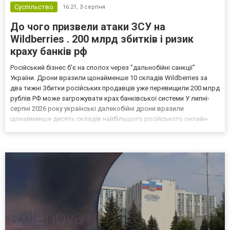
Суспільство
16:21,
3 серпня
До чого призвели атаки ЗСУ на
Wildberries . 200 млрд збитків і ризик
краху банків рф
Російський бізнес б'є на сполох через "дальнобійні санкції"
України. Дрони вразили щонайменше 10 складів Wildberries за
два тижні Збитки російських продавців уже перевищили 200 млрд
рублів РФ може загрожувати крах банківської системи У липні-
серпні 2026 року українські далекобійні дрони вразили
щонайменше десять складів найбільшого російського онлайн-
рітейлера Wildberries, спровокувавши масштабні пожежі. Поки
Кремль заперечує роль компанії в постачанні тов...