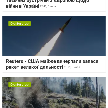
таємних зустрічей з Європою щодо
війни в Україні
12:45,
Вчора
Суспільство
Reuters - США майже вичерпали запаси
ракет великої дальності
11:29,
Вчора
Суспільство