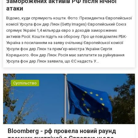
заморожених активів РФ після нічної
атаки
Відомо, куди спрямують кошти. Фото: Президентка Європейської
комісії Урсула фон дер Ляєн (Getty Images) Європейський Союз
спрямує Україні 1,4 мільярда євро з доходів заморожених
активів Росії. Кошти підуть на оборону. Про це повідомляє РБК-
Україна з посиланням на заяву очільниці Європейської комісії
Урсули фон дер Ляєн та прем'єр-міністра України Сергія
Корецького. Фон дер Ляєн: Росія має заплатити за руйнування
Урсула фон дер Ляєн заявила, що ЄС надасть У...
Суспільство
Bloomberg - рф провела новий раунд