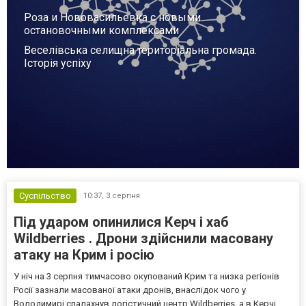
Роза и Нововасильевка с новыми
остановочными комплексами
Веселівська селищна територіальна громада.
Історія успіху
Суспільство
10:37,
3 серпня
Під ударом опинилися Керч і хаб
Wildberries . Дрони здійснили масовану
атаку на Крим і росію
У ніч на 3 серпня тимчасово окупований Крим та низка регіонів
Росії зазнали масованої атаки дронів, внаслідок чого у
Володимирі спалахнув логістичний центр Wildberries, а в Керчі