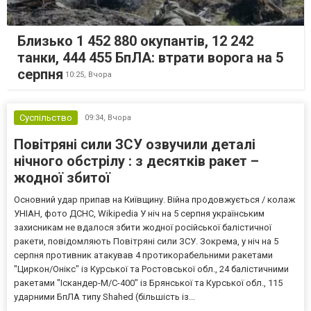
Близько 1 452 880 окупантів, 12 242
танки, 444 455 БпЛА: втрати ворога на 5
серпня
10:25,
Вчора
Суспільство
09:34,
Вчора
Повітряні сили ЗСУ озвучили деталі
нічного обстрілу : з десятків ракет –
жодної збитої
Основний удар припав на Київщину. Війна продовжується / колаж
УНІАН, фото ДСНС, Wikipedia У ніч на 5 серпня українським
захисникам не вдалося збити жодної російської балістичної
ракети, повідомляють Повітряні сили ЗСУ. Зокрема, у ніч на 5
серпня противник атакував 4 протикорабельними ракетами
"Циркон/Онікс" із Курської та Ростовської обл., 24 балістичними
ракетами "Іскандер-М/С-400" із Брянської та Курської обл., 115
ударними БпЛА типу Shahed (більшість із...