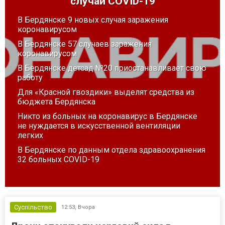
случай COVID-19
В Бердянске 9 новых случая заражения
коронавирусом
В Бердянске 57 случаев заражения
коронавирусом
В Бердянске детсад №20 приостанавливает свою
работу
Для «Красной гвоздики» выделят средства из
бюджета Бердянска
Никто из больных на коронавирус в Бердянске
не нуждается в искусственной вентиляции
легких
В Бердянске по данным отдела здравоохранения
32 больных COVID-19
Суспільство
12:53,
Вчора