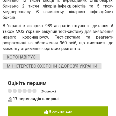
близько 12 тисяч місць в інфекційних стаціонарах,
близько 2 тисяч лікарів-інфекціоністів та 5 тисяч
медперсоналу. Є наявністьу лікарнях інфекційних
боксів.
В Україні в лікарнях 989 апаратів штучного дихання. А
також МОЗ України закупив тест-систему для виявлення
нового коронавірусу. Тест-система та реагенти
розраховані на обстеження 960 осіб, що вистачить до
моменту отримання чергових реагентів.
КОРОНАВІРУС
МІНІСТЕРСТВО ОХОРОНИ ЗДОРОВ'Я УКРАЇНИ
Оцініть першим
(
0
оцінок)
17 переглядів в серпні
Я рекомендую