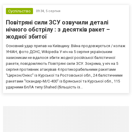
Суспільство
09:34,
5 серпня
Повітряні сили ЗСУ озвучили деталі
нічного обстрілу : з десятків ракет –
жодної збитої
Основний удар припав на Київщину. Війна продовжується / колаж
УНІАН, фото ДСНС, Wikipedia У ніч на 5 серпня українським
захисникам не вдалося збити жодної російської балістичної
ракети, повідомляють Повітряні сили ЗСУ. Зокрема, у ніч на 5
серпня противник атакував 4 протикорабельними ракетами
"Циркон/Онікс" із Курської та Ростовської обл., 24 балістичними
ракетами "Іскандер-М/С-400" із Брянської та Курської обл., 115
ударними БпЛА типу Shahed (більшість із...