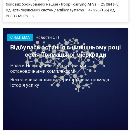
бойових броньованих машин / troop–carrying AFVs – 25 084 (+5)
од. артилерійських систем / artillery systems – 47 396 (+65) од.
РСЗВ / MLRS – 2...
Новости ОТГ
СПЕЦТЕМА
Відбулась остання в нинішньому році
сесія Токмацької міськради
Роза и Нововасильевка с новыми
остановочными комплексами
Веселівська селищна територіальна громада.
Історія успіху