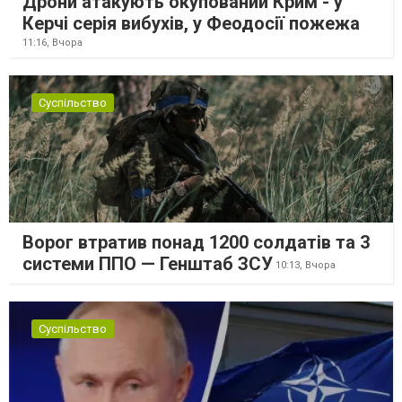
Дрони атакують окупований Крим - у
Керчі серія вибухів, у Феодосії пожежа
11:16,
Вчора
Суспільство
Ворог втратив понад 1200 солдатів та 3
системи ППО — Генштаб ЗСУ
10:13,
Вчора
Суспільство