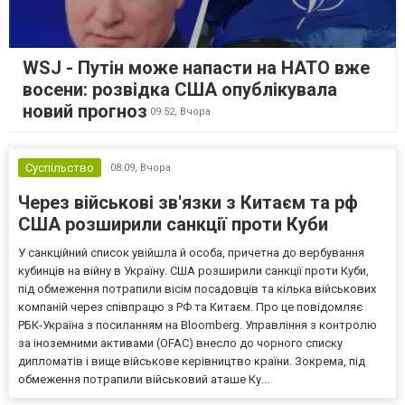
WSJ - Путін може напасти на НАТО вже
восени: розвідка США опублікувала
новий прогноз
09:52,
Вчора
Суспільство
08:09,
Вчора
Через військові зв'язки з Китаєм та рф
США розширили санкції проти Куби
У санкційний список увійшла й особа, причетна до вербування
кубинців на війну в Україну. США розширили санкції проти Куби,
під обмеження потрапили вісім посадовців та кілька військових
компаній через співпрацю з РФ та Китаєм. Про це повідомляє
РБК-Україна з посиланням на Bloomberg. Управління з контролю
за іноземними активами (OFAC) внесло до чорного списку
дипломатів і вище військове керівництво країни. Зокрема, під
обмеження потрапили військовий аташе Ку...