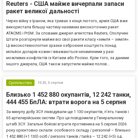
Reuters - США майже вичерпали запаси
ракет великої дальності
Через війну з Іраном, яка триває з кінця лютого, армія США вже
використала більшу частину наземних високоточних ракет
ATACMS і PrSM. За словами джерел агентства Reuters, Сполучені
Штати розгорнули майже всі свої ракети класу «земля – земля».
Ці високотехнологічні зразки озброєння коштують понад
мільйон доларів кожен і вважаються незамінними у разі
можливих конфліктів із Китаєм або Росією. Крім того, за даними
іншого джерела, США також запустили майже полов...
Суспільство
10:25,
5 серпня
Близько 1 452 880 окупантів, 12 242 танки,
444 455 БпЛА: втрати ворога на 5 серпня
За минулу добу ЗСУ ліквідували ще 1 130 окупантів, пʼять танків і
65 артилерійських систем. Про це повідомили у Генеральному
штабі ЗСУ. Загальні бойові втрати противника на 5 серпня 2026
року орієнтовно склали: особового складу / personnel – близько
1 452 880 (+1 130) осіб / persons танків / tanks – 12 242 (+5) од.