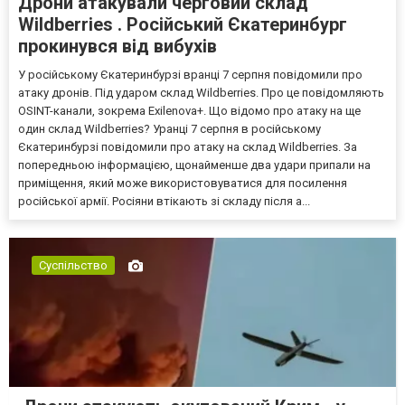
Дрони атакували черговий склад
Wildberries . Російський Єкатеринбург
прокинувся від вибухів
У російському Єкатеринбурзі вранці 7 серпня повідомили про
атаку дронів. Під ударом склад Wildberries. Про це повідомляють
OSINT-канали, зокрема Exilenova+. Що відомо про атаку на ще
один склад Wildberries? Уранці 7 серпня в російському
Єкатеринбурзі повідомили про атаку на склад Wildberries. За
попередньою інформацією, щонайменше два удари припали на
приміщення, який може використовуватися для посилення
російської армії. Росіяни втікають зі складу після а...
Суспільство