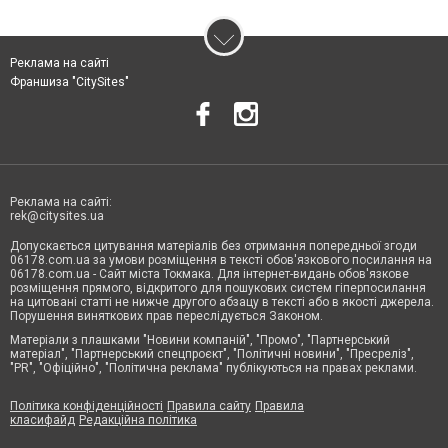
Реклама на сайті
Франшиза "CitySites"
Реклама на сайті:
rek@citysites.ua
Допускається цитування матеріалів без отримання попередньої згоди
06178.com.ua за умови розміщення в тексті обов'язкового посилання на
06178.com.ua - Сайт міста Токмака. Для інтернет-видань обов'язкове
розміщення прямого, відкритого для пошукових систем гіперпосилання
на цитовані статті не нижче другого абзацу в тексті або в якості джерела.
Порушення виняткових прав переслідується Законом.
Матеріали з плашками "Новини компаній", "Промо", "Партнерський
матеріал", "Партнерський спецпроєкт", "Політичні новини", "Пресреліз",
"PR", "Офіційно", "Політична реклама" публікуються на правах реклами.
Політика конфіденційності
Правила сайту
Правила
класифайд
Редакційна політика