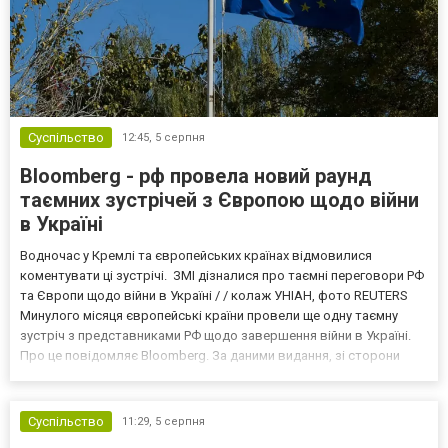
Суспільство
12:45,
5 серпня
Bloomberg - рф провела новий раунд
таємних зустрічей з Європою щодо війни
в Україні
Водночас у Кремлі та європейських країнах відмовилися
коментувати ці зустрічі. ЗМІ дізналися про таємні переговори РФ
та Європи щодо війни в Україні / / колаж УНІАН, фото REUTERS
Минулого місяця європейські країни провели ще одну таємну
зустріч з представниками РФ щодо завершення війни в Україні.
Про це повідомляє Bloomberg. За даними видання, зі сторони
Європи до цих переговорів долучилися колишні
високопосадовці Великої Британії, Франції, Німеччини та Р...
Суспільство
11:29,
5 серпня