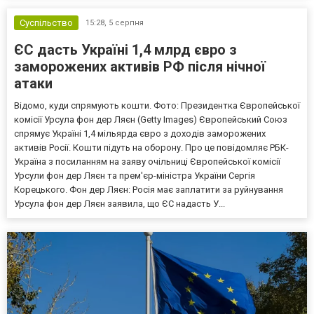
Суспільство
15:28,
5 серпня
ЄС дасть Україні 1,4 млрд євро з
заморожених активів РФ після нічної
атаки
Відомо, куди спрямують кошти. Фото: Президентка Європейської
комісії Урсула фон дер Ляєн (Getty Images) Європейський Союз
спрямує Україні 1,4 мільярда євро з доходів заморожених
активів Росії. Кошти підуть на оборону. Про це повідомляє РБК-
Україна з посиланням на заяву очільниці Європейської комісії
Урсули фон дер Ляєн та прем'єр-міністра України Сергія
Корецького. Фон дер Ляєн: Росія має заплатити за руйнування
Урсула фон дер Ляєн заявила, що ЄС надасть У...